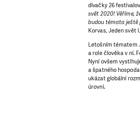
divačky 26 festival
svět 2020! Věříme, 
budou témata ještě pr
Korvas, Jeden svět 
Letošním tématem Je
a role člověka v ní. 
Nyní ovšem vystihuje
a špatného hospodaře
ukázat globální roz
úrovni.