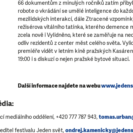
66 dokumentům z minulých ročníků zatím přibyl
robote o vkrádání se umělé inteligence do kaž
mezilidských interakcí, dále Ztracené vzpomínk
režisérova vitálního tatínka, kterého demence 
zcela nově i Vylidněno, které se zaměřuje na ne
odliv rezidentů z center měst celého světa. Vy
premiéře vidět v letním kině pražských Kasáren 
SE VÁM, CO DĚLÁME? PODPOŘT
19:00 i s diskuzí o nejen pražské bytové situaci.
 pomáhat smysluplně, neobejdeme se bez Vaší podpory
i jedním darem nebo se stanete pravidelným dárcem K
ry nám umožní pomoci vždy tam, kde je to nejvíce potře
Další informace najdete na webu
www.jedens
dia:
DAROVAT
DAROVAT PRAVIDELNĚ
í mediálního oddělení, +420 777 787 943,
tomas.urban@
ditel festivalu Jeden svět,
ondrej.kamenicky@jedens