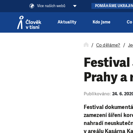
Více našich webů
POMÁHÁME UKRAJI
Aktuality
Kdo jsme
Co
Přeskočit na obsah
Co děláme?
Je
Festival
Prahy a 
Publikováno:
24. 6. 202
Festival dokumentár
zamezení šíření ko
nahradí neuskutečně
v areálu Kasárna K