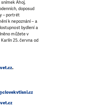
 snímek Ahoj,
dodenních, doposud
y – portrét
mění k nepoznání – a
dostupnost bydlení a
lidněno můžete
v
Karlín 25. června od
E NÁS!
. Ať už se nám
lubu přátel, Vaše
ba.
vet.cz
.
clovekvtisni.cz
vet.cz