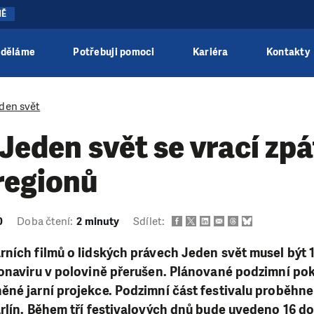
NĚ
 děláme
Potřebuji pomoci
Kariéra
Kontakty
den svět
 Jeden svět se vrací zp
regionů
0
Doba čtení:
2 minuty
Sdílet:
ních filmů o lidských právech Jeden svět musel být 
ronaviru v polovině přerušen. Plánované podzimní po
né jarní projekce. Podzimní část festivalu proběhne o
arlín. Během tří festivalových dnů bude uvedeno 16 