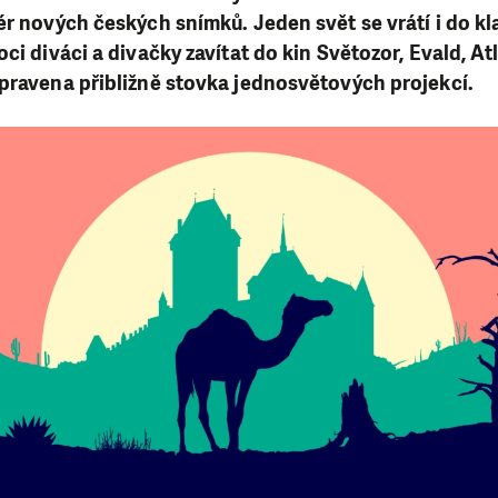
ér nových českých snímků. Jeden svět se vrátí i do kla
ci diváci a divačky zavítat do kin Světozor, Evald, At
pravena přibližně stovka jednosvětových projekcí.