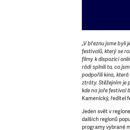
„V březnu jsme byli
festivalů, který se 
filmy k dispozici on
rádi splnili to, co 
podpořili kina, kter
ztráty. Stěžejním je
kde na jaře festiva
Kamenický, ředitel f
Jeden svět v regione
dalších regionů poput
programy vybrané mí