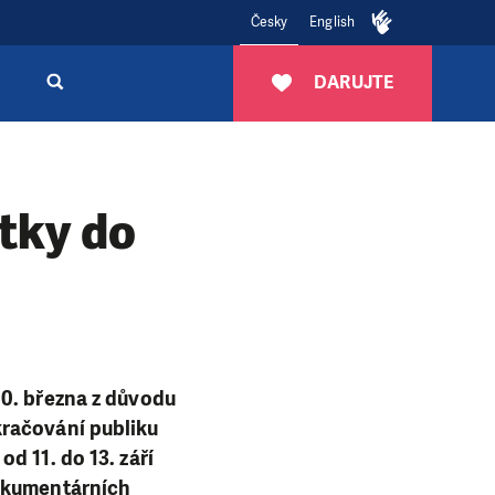
Česky
English
DARUJTE
átky do
10. března z důvodu
kračování publiku
d 11. do 13. září
dokumentárních