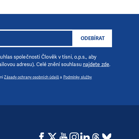
ODEBÍRAT
hlas společnosti Člověk v tísni, o.p.s., aby
ilovou adresu). Celé znění souhlasu
najdete zde
.
 ni
Zásady ochrany osobních údajů
a
Podmínky služby