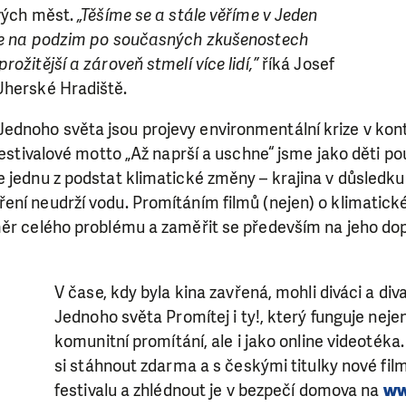
ových měst.
„Těšíme se a stále věříme v Jeden
že na podzim po současných zkušenostech
ožitější a zároveň stmelí více lidí,”
říká Josef
Uherské Hradiště.
dnoho světa jsou projevy environmentální krize v kont
Festivalové motto „Až naprší a uschne“ jsme jako děti použ
 jednu z podstat klimatické změny – krajina v důsledku 
ní neudrží vodu. Promítáním filmů (nejen) o klimatické 
měr celého problému a zaměřit se především na jeho dop
V čase, kdy byla kina zavřená, mohli diváci a div
Jednoho světa Promítej i ty!, který funguje neje
komunitní promítání, ale i jako online videoték
si stáhnout zdarma a s českými titulky nové film
festivalu a zhlédnout je v bezpečí domova na
ww