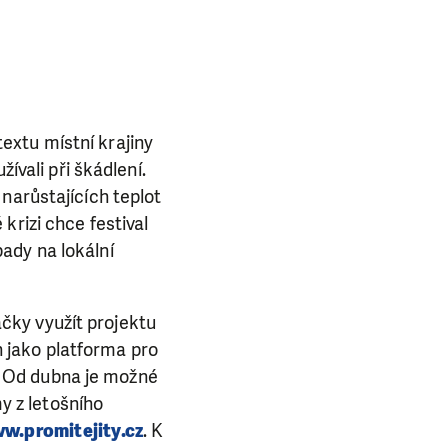
extu místní krajiny
ívali při škádlení.
narůstajících teplot
krizi chce festival
ady na lokální
ačky využít projektu
n jako platforma pro
a. Od dubna je možné
y z letošního
w.promitejity.cz
. K