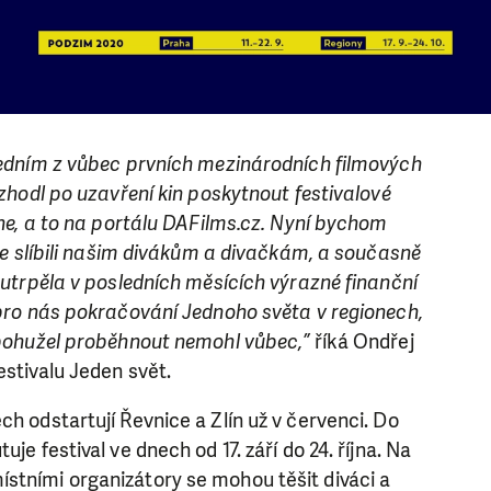
 jedním z vůbec prvních mezinárodních filmových
rozhodl po uzavření kin poskytnout festivalové
line, a to na portálu DAFilms.cz. Nyní bychom
jsme slíbili našim divákům a divačkám, a současně
á utrpěla v posledních měsících výrazné finanční
 pro nás pokračování Jednoho světa v regionech,
l bohužel proběhnout nemohl vůbec,”
říká Ondřej
estivalu Jeden svět.
ch odstartují Řevnice a Zlín už v červenci. Do
uje festival ve dnech od 17. září do 24. října. Na
stními organizátory se mohou těšit diváci a