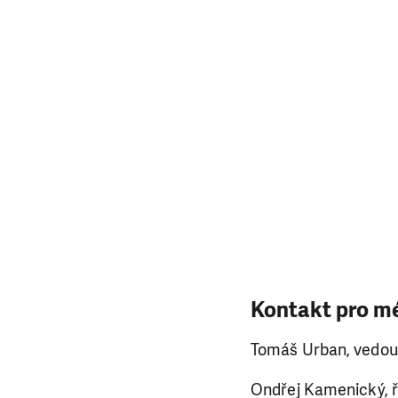
LÍBÍ 
Abychom mohli
rozhodnete pomoc
da
Kontakt pro mé
Tomáš Urban, vedouc
Ondřej Kamenický, ře