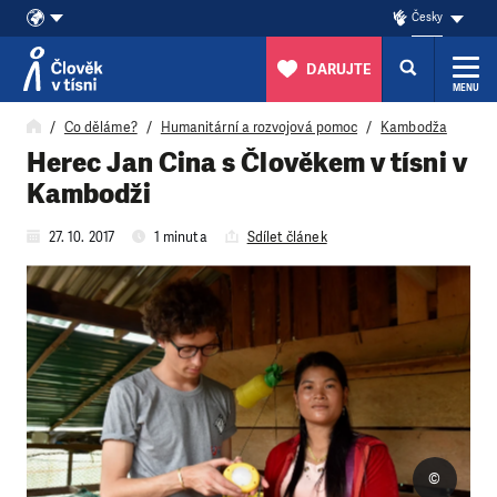
Česky
DARUJTE
MENU
Přeskočit na obsah
Co děláme?
Humanitární a rozvojová pomoc
Kambodža
Herec Jan Cina s Člověkem v tísni v
Kambodži
27. 10. 2017
1 minuta
Sdílet článek
©