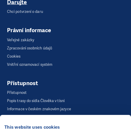
Darujte
Chci potvrzení o daru
Právní informace
Veřejné zakázky
Zpracování osobních údajů
Cookies
Vnitřní oznamovací systém
Přístupnost
Přístupnost
Popis trasy do sídla Člověka v tísni
Informace v českém znakovém jazyce
This website uses cookies
©
Člověk v tísni, o.p.s.
, Šafaříkova 635/24, 120 00 Praha 2