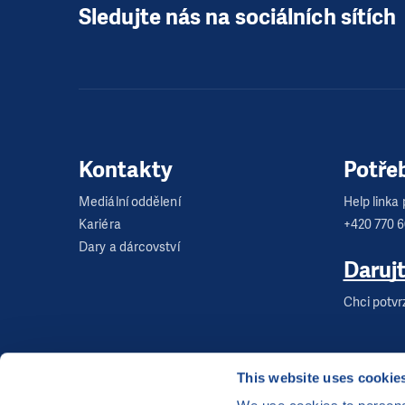
Sledujte nás na sociálních sítích
Kontakty
Potře
Mediální oddělení
Help linka p
Kariéra
+420 770 
Dary a dárcovství
Daruj
Chci potvr
This website uses cookie