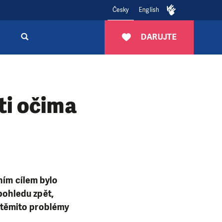
Česky
English
DARUJTE
ti očima
ním cílem bylo
 pohledu zpět,
 s těmito problémy