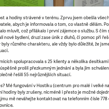
vost a hodiny strávené v terénu. Zprvu jsem obešla všech
vatele, abych je informovala o tom, co vlastně dělám. 
lo mluvit, což přilákalo i první zájemce o službu. S čím 
li nové bydlení, druzí zase únik z dluhů, či pomoc při ře
 byly různého charakteru, ale vždy bylo důležité, že jsme
uaci.
icích spolupracovala s 25 klienty a několika desítkami
 úspěšně prošli přezkumným jednání a byla jim schválen
čně řešili 55 nejrůznějších situací.
es? Mé fungování v Hostíku (centrum pro malé i velké n
í hodiny byly zrušeny, nicméně i přesto je možné dojed
ájmu mě neváhejte kontaktovat na telefonním čísle 778 
ovnice.