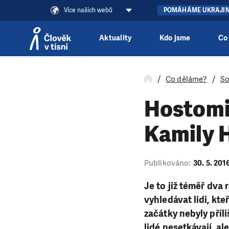
Více našich webů
POMÁHÁME UKRAJI
Aktuality
Kdo jsme
Co
Přeskočit na obsah
Co děláme?
So
Hostomi
Kamily 
Publikováno:
30. 5. 201
Je to již téměř dva
vyhledávat lidi, kte
začátky nebyly příli
lidé nesetkávají, a