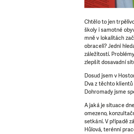
Chtělo to jen trpěli
školy i samotné oby
mně v lokalitách zača
obraceli? Jedni hleda
záležitostí. Problémy
zlepšit dosavadní sit
Dosud jsem v Hostom
Dva z těchto klientů
Dohromady jsme spole
A jaká je situace dn
omezeno, konzultačn
setkání. V případě z
Hůlová, terénní prac