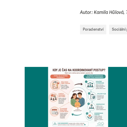
Autor: Kamila Hůlová, 
Poradenství
Sociální
LÍBÍ 
Abychom mohli
rozhodnete pomoc
da