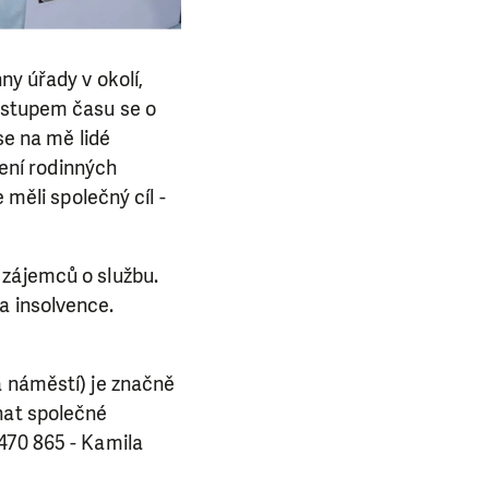
ny úřady v okolí,
Postupem času se o
se na mě lidé
šení rodinných
 měli společný cíl -
 zájemců o službu.
a insolvence.
a náměstí) je značně
nat společné
470 865 - Kamila