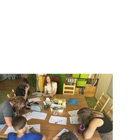
E NÁS!
. Ať už se nám
lubu přátel, Vaše
ba.