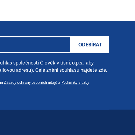
ODEBÍRAT
hlas společnosti Člověk v tísni, o.p.s., aby
ilovou adresu). Celé znění souhlasu
najdete zde
.
 ni
Zásady ochrany osobních údajů
a
Podmínky služby