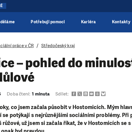
NĚ
 děláme
Potřebuji pomoci
Kariéra
Kontakty
ciální práce v ČR
Středočeský kraj
ce – pohled do minulos
Hůlové
6
Doba čtení:
1 minuta
Sdílet:
 roky, co jsem začala působit v Hostomicích. Mým hlav
ří se potýkají s nejrůznějšími sociálními problémy. Při
š růžové, už jsem si začala říkat, že v Hostomicích se
le opak byl pravdou.