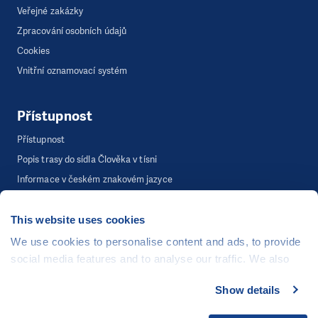
Veřejné zakázky
Zpracování osobních údajů
Cookies
Vnitřní oznamovací systém
Přístupnost
Přístupnost
Popis trasy do sídla Člověka v tísni
Informace v českém znakovém jazyce
This website uses cookies
©
Člověk v tísni, o.p.s.
, Šafaříkova 635/24, 120 00 Praha 2
We use cookies to personalise content and ads, to provide
Webová stránka běží na bezplatně poskytnutém server hostingu od
social media features and to analyse our traffic. We also
CZECHIA.COM
. Děkujeme.
share information about your use of our site with our social
Show details
media, advertising and analytics partners who may
Developed by
combine it with other information that you’ve provided to
UI & UX
Michal Kruška
a
Michal Brtníček