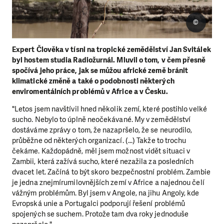
©
Expert Člověka v tísni na tropické zemědělství Jan Svitálek
byl hostem studia Radiožurnál. Mluvil o tom, v čem přesně
spočívá jeho práce, jak se můžou africké země bránit
klimatické změně a také o podobnosti některých
enviromentálních problémů v Africe a v Česku.
"Letos jsem navštívil hned několik zemí, které postihlo velké
sucho. Nebylo to úplně neočekávané. My v zemědělství
dostáváme zprávy o tom, že nazapršelo, že se neurodilo,
průběžne od některých organizací. (...) Takže to trochu
čekáme. Každopádně, měl jsem možnost vidět situaci v
Zambii, která zažívá sucho, které nezažila za posledních
dvacet let. Začíná to být skoro bezpečnostní problém. Zambie
je jedna znejmírumilovnějších zemí v Africe a najednou čelí
vážným problémům. Byl jsem v Angole, na jihu Angoly, kde
Evropská unie a Portugalci podporují řešení problémů
spojených se suchem. Protože tam dva roky jednoduše