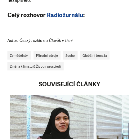
nezapršelo."
Celý rozhovor
Radiožurnálu
:
Autor: Český rozhlas a Člověk v tísni
Zemědělství
Přírodní zdroje
Sucho
Globální témata
Změna klimatu & Životní prostředí
SOUVISEJÍCÍ ČLÁNKY