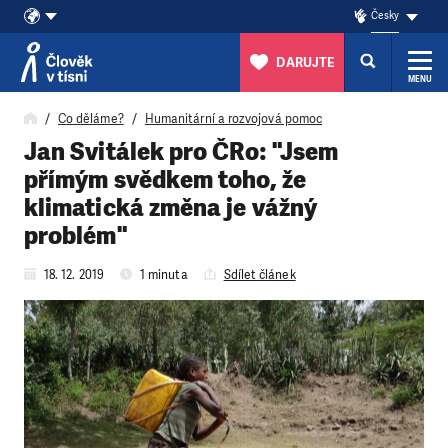
Česky
DARUJTE
MENU
Přeskočit na obsah
Co děláme?
Humanitární a rozvojová pomoc
Jan Svitálek pro ČRo: "Jsem
přímým svědkem toho, že
klimatická změna je vážný
problém"
18. 12. 2019
1 minuta
Sdílet článek