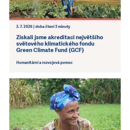
2. 7. 2026 | doba čtení 3 minuty
Získali jsme akreditaci největšího
LÍBÍ SE VÁM, CO DĚLÁME?
světového klimatického fondu
PODPOŘTE NÁS!
Green Climate Fund (GCF)
Abychom mohli pomáhat smysluplně, neobejdeme se
Humanitární a rozvojová pomoc
bez Vaší podpory. Ať už se nám rozhodnete pomoci
jedním darem nebo se stanete pravidelným dárcem
Klubu přátel, Vaše dary nám umožní pomoci vždy tam,
kde je to nejvíce potřeba.
DAROVAT
DAROVAT PRAVIDELNĚ