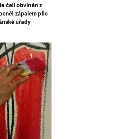
de čelí obviněn z
ocněl zápalem plic
bánské úřady