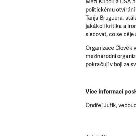
LÍBÍ 
Mezi Kubou a USA doš
politickému otvírání
Abychom mohli
Tanja Bruguera, stál
rozhodnete pomoc
jakákoli kritika a ir
da
sledovat, co se děje
Organizace Člověk v
mezinárodní organiza
pokračují v boji za 
Více informací pos
Ondřej Juřík, vedouc