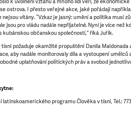
SE VÁM, CO DĚLÁME? PODPOŘT
lo k uvolnění vztahů a mnoho lidí věří, že ekonomické 
 se ostrova. I přesto veřejné akce, jaké pořádají napříkl
 pomáhat smysluplně, neobejdeme se bez Vaší podpory
e nejsou vítány. “Vzkaz je jasný: umění a politika musí z
i jedním darem nebo se stanete pravidelným dárcem K
onie jsou pro vládu nadále nepřijatelné. Nyní je více než kd
ry nám umožní pomoci vždy tam, kde je to nejvíce potře
 s kubánskou občanskou společností,” říká Juřík.
 tísni požaduje okamžité propuštění Danila Maldonada 
ce, aby nadále monitorovaly díla a vystoupení umělců a 
DAROVAT
DAROVAT PRAVIDELNĚ
svobodné uplatňování politických práv a svobod jednotliv
kytne:
í latinskoamerického programu Člověka v tísni, Tel.: 77