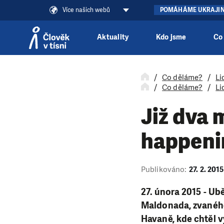
Více našich webů
POMÁHÁME UKRAJI
Aktuality
Kdo jsme
Co
Přeskočit na obsah
Co děláme?
Li
Co děláme?
Li
Již dva 
happenin
Publikováno:
27. 2. 2015
27. února 2015
- Ub
Maldonada, zvaného 
Havaně, kde chtěl v