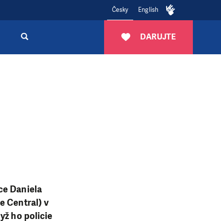
Česky
English
DARUJTE
ce Daniela
e Central) v
yž ho policie