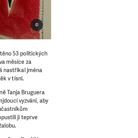
©
štěno 53 politických
dva měsíce za
á nastříkal jména
ěk v tísni.
yně Tanja Bruguera
jdoucí vyzváni, aby
i účastníkům
ustili ji teprve
žalobu.