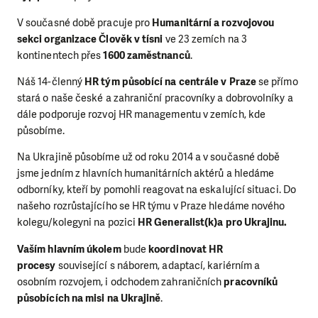
V současné době pracuje pro
Humanitární a rozvojovou
sekci organizace Člověk v tísni
ve 23 zemích na 3
kontinentech přes
1600 zaměstnanců
.
Náš 14-členný
HR tým působící na centrále v Praze
se přímo
stará o naše české a zahraniční pracovníky a dobrovolníky a
dále podporuje rozvoj HR managementu v zemích, kde
působíme.
Na Ukrajině působíme už od roku 2014 a v současné době
jsme jedním z hlavních humanitárních aktérů a hledáme
odborníky, kteří by pomohli reagovat na eskalující situaci. Do
našeho rozrůstajícího se HR týmu v Praze hledáme nového
kolegu/kolegyni na pozici
HR Generalist(k)a pro Ukrajinu.
Vaším hlavním úkolem
bude
koordinovat HR
procesy
související s náborem, adaptací, kariérním a
osobním rozvojem, i odchodem zahraničních
pracovníků
působících na misi na Ukrajině
.