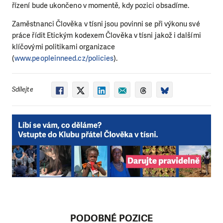
řízení bude ukončeno v momentě, kdy pozici obsadíme.
Zaměstnanci Člověka v tísni jsou povinni se při výkonu své
práce řídit Etickým kodexem Člověka v tísni jakož i dalšími
klíčovými politikami organizace
(
www.peopleinneed.cz/policies
).
Sdílejte
PODOBNÉ POZICE