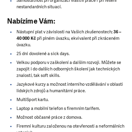
Samostatnost při organizaci vlastní práce i při řešení
nestandardních situací.
Nabízíme Vám:
Nástupní plat v závislosti na Vašich zkušenostech;
36 –
40 000 Kč
při plném úvazku, ekvivalent při zkráceném
úvazku.
25 dní dovolené a sick days.
Velkou podporu v zaškolení a dalším rozvoji. Můžete se
zapojit i do dalších odborných školení jak technických
znalostí, tak soft skills.
Jazykové kurzy a možnost interního vzdělávání v oblasti
lidských zdrojů a humanitární práce.
MultiSport kartu.
Laptop a mobilní telefon s firemním tarifem.
Možnost občasné práce z domova.
Firemní kulturu založenou na otevřenosti a neformálních