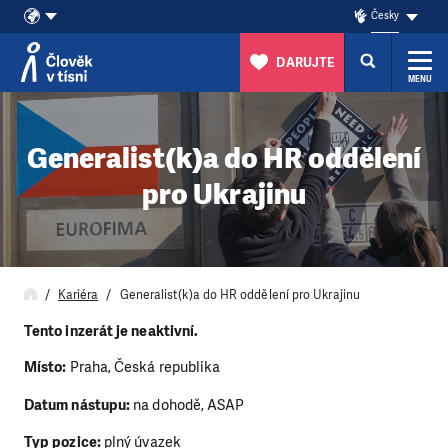
Česky
DARUJTE
MENU
Přeskočit na obsah
Generalist(k)a do HR oddělení
pro Ukrajinu
Kariéra
Generalist(k)a do HR oddělení pro Ukrajinu
Tento inzerát je neaktivní.
Místo:
Praha, Česká republika
Datum nástupu:
na dohodě, ASAP
Typ pozice:
plný úvazek