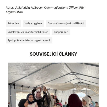
Autor: Jallaluddin Adibpoor, Communications Officer, PIN
Afghanistan
Práva žen
Voda a hygiena
Globální a rozvojové vzdělávání
Vzdělávání v humanitárních krizích
Podpora žen
Spolupráce s místními organizacemi
SOUVISEJÍCÍ ČLÁNKY