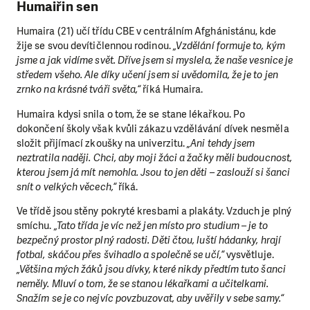
Humaiřin sen
Humaira (21) učí třídu CBE v centrálním Afghánistánu, kde
žije se svou devítičlennou rodinou.
„Vzdělání formuje to, kým
jsme a jak vidíme svět. Dříve jsem si myslela, že naše vesnice je
středem všeho. Ale díky učení jsem si uvědomila, že je to jen
zrnko na krásné tváři světa,“
říká Humaira.
Humaira kdysi snila o tom, že se stane lékařkou. Po
dokončení školy však kvůli zákazu vzdělávání dívek nesměla
složit přijímací zkoušky na univerzitu.
„Ani tehdy jsem
neztratila naději. Chci, aby moji žáci a žačky měli budoucnost,
kterou jsem já mít nemohla. Jsou to jen děti – zaslouží si šanci
snít o velkých věcech,“
říká.
Ve třídě jsou stěny pokryté kresbami a plakáty. Vzduch je plný
smíchu.
„Tato třída je víc než jen místo pro studium – je to
bezpečný prostor plný radosti. Děti čtou, luští hádanky, hrají
fotbal, skáčou přes švihadlo a společně se učí,“
vysvětluje.
„Většina mých žáků jsou dívky, které nikdy předtím tuto šanci
neměly. Mluví o tom, že se stanou lékařkami a učitelkami.
Snažím se je co nejvíc povzbuzovat, aby uvěřily v sebe samy.“