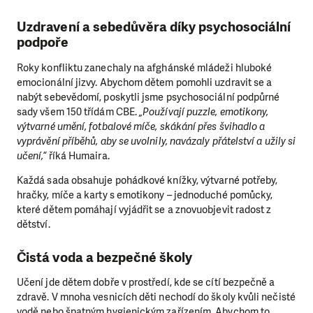
Uzdravení a sebedůvěra díky psychosociální
podpoře
Roky konfliktu zanechaly na afghánské mládeži hluboké
emocionální jizvy. Abychom dětem pomohli uzdravit se a
nabýt sebevědomí, poskytli jsme psychosociální podpůrné
sady všem 150 třídám CBE.
„Používají puzzle, emotikony,
výtvarné umění, fotbalové míče, skákání přes švihadlo a
vyprávění příběhů, aby se uvolnily, navázaly přátelství a užily si
učení,“
říká Humaira.
Každá sada obsahuje pohádkové knížky, výtvarné potřeby,
hračky, míče a karty s emotikony – jednoduché pomůcky,
které dětem pomáhají vyjádřit se a znovuobjevit radost z
dětství.
Čistá voda a bezpečné školy
Učení jde dětem dobře v prostředí, kde se cítí bezpečně a
zdravě. V mnoha vesnicích děti nechodí do školy kvůli nečisté
vodě nebo špatným hygienickým zařízením. Abychom to