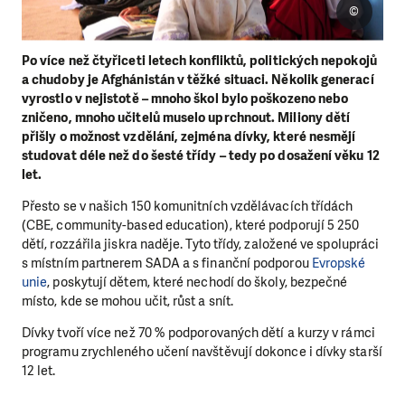
©
Po více než čtyřiceti letech konfliktů, politických nepokojů
a chudoby je Afghánistán v těžké situaci. Několik generací
vyrostlo v nejistotě – mnoho škol bylo poškozeno nebo
zničeno, mnoho učitelů muselo uprchnout. Miliony dětí
přišly o možnost vzdělání, zejména dívky, které nesmějí
studovat déle než do šesté třídy – tedy po dosažení věku 12
let.
Přesto se v našich 150 komunitních vzdělávacích třídách
(CBE, community-based education), které podporují 5 250
dětí, rozzářila jiskra naděje. Tyto třídy, založené ve spolupráci
s místním partnerem SADA a s finanční podporou
Evropské
unie
, poskytují dětem, které nechodí do školy, bezpečné
místo, kde se mohou učit, růst a snít.
Dívky tvoří více než 70 % podporovaných dětí a kurzy v rámci
programu zrychleného učení navštěvují dokonce i dívky starší
12 let.