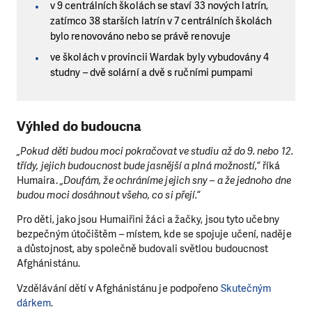
v 9 centrálních školách se staví 33 nových latrín,
zatímco 38 starších latrín v 7 centrálních školách
bylo renovováno nebo se právě renovuje
ve školách v provincii Wardak byly vybudovány 4
studny – dvě solární a dvě s ručními pumpami
Výhled do budoucna
„Pokud děti budou moci pokračovat ve studiu až do 9. nebo 12.
třídy, jejich budoucnost bude jasnější a plná možností,“
říká
Humaira.
„Doufám, že ochráníme jejich sny – a že jednoho dne
budou moci dosáhnout všeho, co si přejí.“
Pro děti, jako jsou Humaiřini žáci a žačky, jsou tyto učebny
bezpečným útočištěm – místem, kde se spojuje učení, naděje
a důstojnost, aby společně budovali světlou budoucnost
Afghánistánu.
Vzdělávání dětí v Afghánistánu je podpořeno
Skutečným
dárkem
.