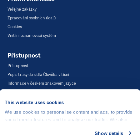
Veřejné zakázky
Zpracování osobních údajů
Cookies
Vnitřní oznamovací systém
Přístupnost
Přístupnost
Popis trasy do sídla Člověka v tísni
Informace v českém znakovém jazyce
This website uses cookies
©
Člověk v tísni, o.p.s.
, Šafaříkova 635/24, 120 00 Praha 2
We use cookies to personalise content and ads, to provide
Webová stránka běží na bezplatně poskytnutém server hostingu od
social media features and to analyse our traffic. We also
CZECHIA.COM
. Děkujeme.
share information about your use of our site with our social
Show details
Developed by
media, advertising and analytics partners who may