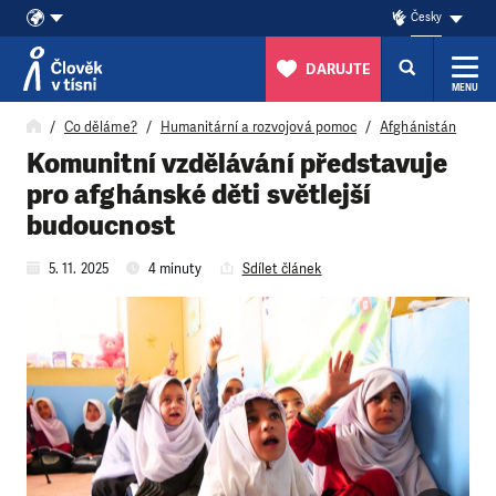
Česky
DARUJTE
MENU
Přeskočit na obsah
Co děláme?
Humanitární a rozvojová pomoc
Afghánistán
Komunitní vzdělávání představuje
pro afghánské děti světlejší
budoucnost
5. 11. 2025
4 minuty
Sdílet článek