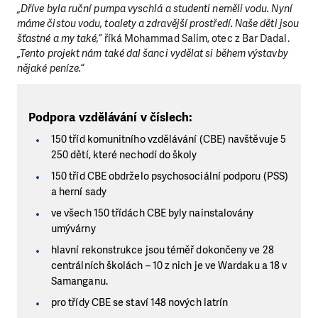
„Dříve byla ruční pumpa vyschlá a studenti neměli vodu. Nyní
máme čistou vodu, toalety a zdravější prostředí. Naše děti jsou
šťastné a my také,“
říká Mohammad Salim, otec z Bar Dadal.
„Tento projekt nám také dal šanci vydělat si během výstavby
nějaké peníze.“
Podpora vzdělávání v číslech:
150 tříd komunitního vzdělávání (CBE) navštěvuje 5
250 dětí, které nechodí do školy
150 tříd CBE obdrželo psychosociální podporu (PSS)
a herní sady
ve všech 150 třídách CBE byly nainstalovány
umývárny
hlavní rekonstrukce jsou téměř dokončeny ve 28
centrálních školách – 10 z nich je ve Wardaku a 18 v
Samanganu.
pro třídy CBE se staví 148 nových latrín