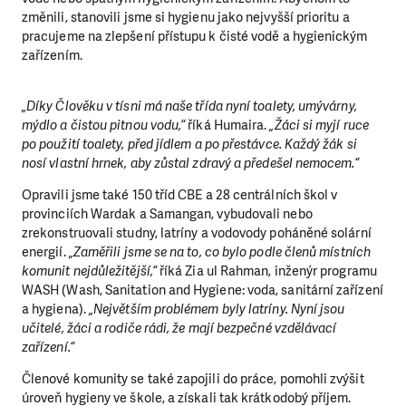
změnili, stanovili jsme si hygienu jako nejvyšší prioritu a
pracujeme na zlepšení přístupu k čisté vodě a hygienickým
zařízením.
„Díky Člověku v tísni má naše třída nyní toalety, umývárny,
mýdlo a čistou pitnou vodu,“
říká Humaira.
„Žáci si myjí ruce
po použití toalety, před jídlem a po přestávce. Každý žák si
nosí vlastní hrnek, aby zůstal zdravý a předešel nemocem.“
Opravili jsme také 150 tříd CBE a 28 centrálních škol v
provinciích Wardak a Samangan, vybudovali nebo
zrekonstruovali studny, latríny a vodovody poháněné solární
energií.
„Zaměřili jsme se na to, co bylo podle členů místních
komunit nejdůležitější,“
říká Zia ul Rahman, inženýr programu
WASH (Wash, Sanitation and Hygiene: voda, sanitární zařízení
a hygiena).
„Největším problémem byly latríny. Nyní jsou
učitelé, žáci a rodiče rádi, že mají bezpečné vzdělávací
zařízení.“
Členové komunity se také zapojili do práce, pomohli zvýšit
úroveň hygieny ve škole, a získali tak krátkodobý příjem.