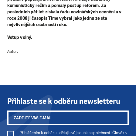
komunistický režim a pomalý postup reforem. Za
posledních pět let získala řadu novinářských ocenění a v
roce 2008 ji časopis Time vybral jako jednu ze sta
nejvlivnějších osobností roku.
Vstup volný.
Autor:
LÍBÍ SE VÁM, CO DĚLÁME?
Přihlaste se k odběru newsletteru
PODPOŘTE NÁS!
Abychom mohli pomáhat smysluplně, neobejdeme se
bez Vaší podpory. Ať už se nám rozhodnete pomoci
jedním darem nebo se stanete pravidelným dárcem
Přihlášením k odběru uděluji svůj souhlas společnosti Člověk v
Klubu přátel, Vaše dary nám umožní pomoci vždy tam,