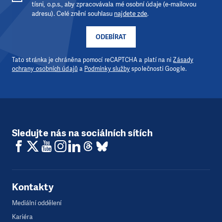
tísni, o.p.s., aby zpracovávala mé osobní údaje (e-mailovou
kde je to nejvíce potřeba.
adresu). Celé znění souhlasu
najdete zde
.
DAROVAT
DAROVAT PRAVIDELNĚ
ODEBÍRAT
Tato stránka je chráněna pomocí reCAPTCHA a platí na ni
Zásady
ochrany osobních údajů
a
Podmínky služby
společnosti Google.
Sledujte nás na sociálních sítích
Kontakty
Mediální oddělení
Kariéra