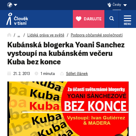
Česky
DARUJTE
MENU
Přeskočit na obsah
…
Lidská práva ve světě
Podpora občanské společnosti
Kubánská blogerka Yoani Sanchez
vystoupí na kubánském večeru
Kuba bez konce
21. 2. 2013
1 minuta
Sdílet článek