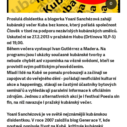
©
Proslulá disidentka a blogerka Yoani Sanchézová zahájí
kubánský večer Kuba bez konce, který pořádá společnost
Člověk v tísni na podporu nezávislých kubánských umělců.
Uskuteční se 27.2.2013 v pražském Hubu (Drtinova 10,P-5)
od 19,00.
Během večera vystoupí Ivan Gutiérrez a Madera. Na
programu jsou i ukázky současné kubánské tvorby a
nebude chybět ani vzpomínka na vězně svědomí, kteří se
provinili svým politickým přesvědčením.
Mladí lidé na Kubě se pomalu probouzejí a začínají se
zapojovat do veřejného dění - pořádají neoficiální kulturní
akce a happeningy, stávají se čast
ými účastníky bytových
seminářů a vyhledávají paralelní informace k oficiálním
zdrojům. Jednou z alternativních akcí je i festival Poesia sin
fin, na niž navazuje i pražský kubánský večer.
Yoani Sanchézová je ve světě nejznámější kubánskou
disidentkou. V roce 2007 založila blog Generace Y, kde
poutavě popisuje život na Kubě, kritizuje kubánský