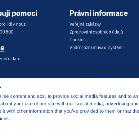
buji pomoci
Právní informace
ro lidi v nouzi:
Veřejné zakázky
600 800
Zpracování osobních údajů
Cookies
te
Vnitřní oznamovací systém
zení o daru
s
ise content and ads, to provide social media features and to anal
about your use of our site with our social media, advertising and
 Praha 2
t with other information that you’ve provided to them or that the
server hostingu od
CZECHIA.COM
. Děkujeme.
ices.