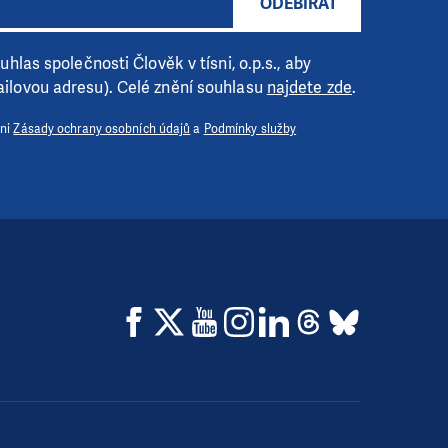
ODEBÍRAT
hlas společnosti Člověk v tísni, o.p.s., aby
ilovou adresu). Celé znění souhlasu
najdete zde
.
 ni
Zásady ochrany osobních údajů
a
Podmínky služby