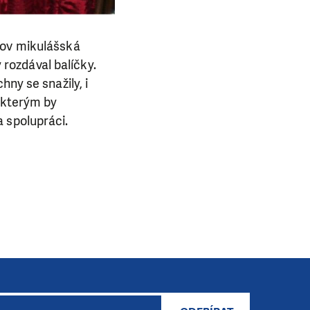
dov mikulášská
ý rozdával balíčky.
ny se snažily, i
E NÁS!
, kterým by
. Ať už se nám
 spolupráci.
lubu přátel, Vaše
ba.