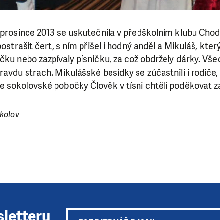
. prosince 2013 se uskutečnila v předškolním klubu Cho
postrašit čert, s ním přišel i hodný anděl a Mikuláš, kter
čku nebo zazpívaly písničku, za což obdržely dárky. Všech
SE VÁM, CO DĚLÁME? PODPOŘT
ravdu strach. Mikulášské besídky se zúčastnili i rodiče
 pomáhat smysluplně, neobejdeme se bez Vaší podpory
 sokolovské pobočky Člověk v tísni chtěli poděkovat za
i jedním darem nebo se stanete pravidelným dárcem K
ry nám umožní pomoci vždy tam, kde je to nejvíce potře
kolov
DAROVAT
DAROVAT PRAVIDELNĚ
sletteru