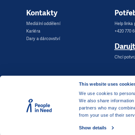
Kontakty
Potře
Mediální oddělení
Help linka p
Kariéra
+420 770 
Dary a dárcovství
Daruj
Chci potvr
This website uses cookie
We use cookies to personal
We also share information 
©
Člověk v tísni, o.p.s.
, Šafaříkova 635/24, 120 00
partners who may combine i
Webová stránka běží na bezplatně poskytnutém 
from your use of their serv
Show details