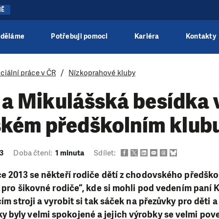
NĚ
 děláme
Potřebuji pomoci
Kariéra
Kontakty
ciální práce v ČR
Nízkoprahové kluby
í a Mikulášská besídka 
kém předškolním klub
13
Doba čtení:
1 minuta
Sdílet:
ce 2013 se někteří rodiče dětí z chodovského předško
tí pro šikovné rodiče“, kde si mohli pod vedením paní 
cím stroji a vyrobit si tak sáček na přezůvky pro děti 
byly velmi spokojené a jejich výrobky se velmi pove