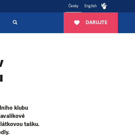
Česky
English
DARUJTE
v
u
lního klubu
Kavalíkové
a látkovou tašku.
dly.