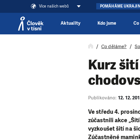
Více našich webů
POMÁHÁME UKRAJI
Aktuality
Kdo jsme
Co
Přeskočit na obsah
Co děláme?
So
Kurz šit
chodovs
Publikováno:
12. 12. 20
Ve středu 4. prosin
zúčastnili akce „Ši
vyzkoušet šití na ši
Zúčastněné maminky 