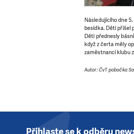
Následujícího dne 5
besídka. Děti přišel 
Děti přednesly básni
LÍBÍ 
když z čerta měly op
Abychom mohli
zaměstnanci klubu ze
rozhodnete pomoc
da
Autor: ČvT pobočka So
Přihlaste se k odběru new