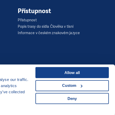
Přístupnost
Přístupnost
Popis trasy do sídla Člověka v tísni
Informace v českém znakovém jazyce
Allow all
yse our traffic.
Developed by
Custom
 analytics
UI & UX
Michal Kruška
a
Michal Brtníček
y’ve collected
Deny
Vizuální identita
MARVIL