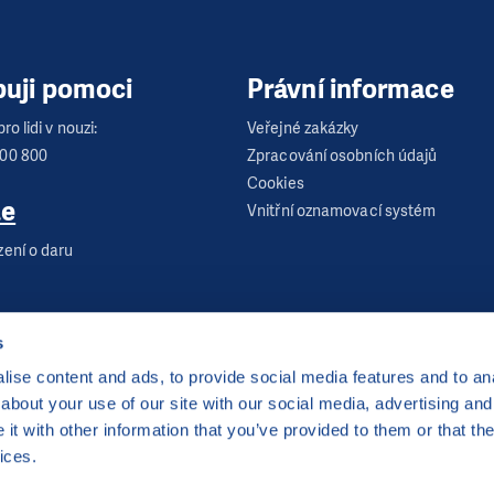
buji pomoci
Právní informace
ro lidi v nouzi:
Veřejné zakázky
600 800
Zpracování osobních údajů
Cookies
te
Vnitřní oznamovací systém
zení o daru
s
ise content and ads, to provide social media features and to anal
about your use of our site with our social media, advertising and
 Praha 2
t with other information that you’ve provided to them or that the
server hostingu od
CZECHIA.COM
. Děkujeme.
ices.