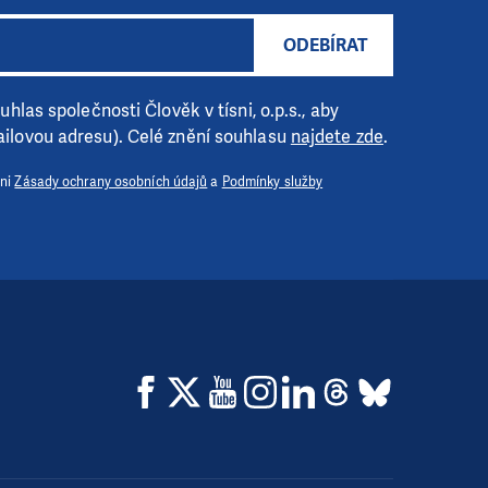
ODEBÍRAT
hlas společnosti Člověk v tísni, o.p.s., aby
ilovou adresu). Celé znění souhlasu
najdete zde
.
 ni
Zásady ochrany osobních údajů
a
Podmínky služby