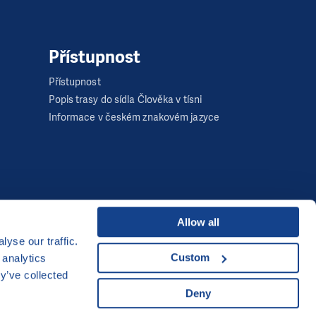
Přístupnost
Přístupnost
Popis trasy do sídla Člověka v tísni
Informace v českém znakovém jazyce
Allow all
yse our traffic.
Developed by
Custom
 analytics
y’ve collected
UI & UX
Michal Kruška
a
Michal Brtníček
Deny
Vizuální identita
MARVIL