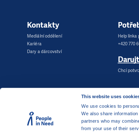
Kontakty
Potře
Mediální oddělení
Help linka p
Kariéra
+420 770 
Dary a dárcovství
Daruj
Chci potvr
This website uses cookie
We use cookies to personal
We also share information 
©
Člověk v tísni, o.p.s.
, Šafaříkova 635/24, 120 00
partners who may combine i
Webová stránka běží na bezplatně poskytnutém 
from your use of their serv