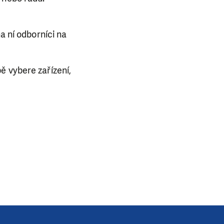
a ní odborníci na
E NÁS!
ě vybere zařízení,
. Ať už se nám
lubu přátel, Vaše
ba.