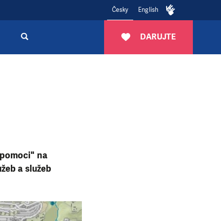
Česky
English
DARUJTE
 pomoci" na
užeb a služeb