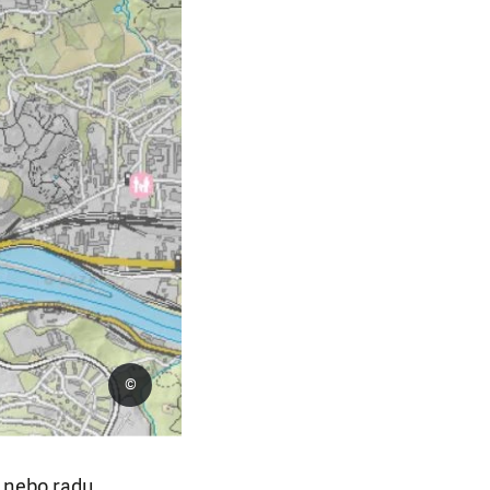
©
 nebo radu.