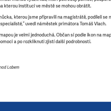
a kterou instituci ve městě se mohou obrátit.
ůcka, kterou jsme připravili na magistrátě, podíleli se n
ší specialisté,“ uvedl náměstek primátora Tomáš Vlach.
SE VÁM, CO DĚLÁME? PODPOŘT
 mapou je velmi jednoduchá. Občan si podle ikon na map
moci a po rozkliknuti zjistí další podrobnosti.
 pomáhat smysluplně, neobejdeme se bez Vaší podpory
i jedním darem nebo se stanete pravidelným dárcem K
ry nám umožní pomoci vždy tam, kde je to nejvíce potře
í nad Labem
DAROVAT
DAROVAT PRAVIDELNĚ