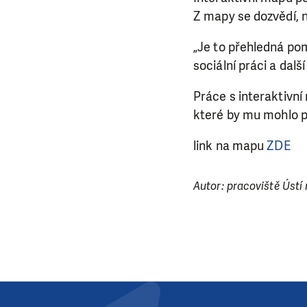
Z mapy se dozvědí, n
„Je to přehledná pom
sociální práci a dal
LÍBÍ 
Práce s interaktivní
které by mu mohlo po
Abychom mohli
link na mapu
ZDE
rozhodnete pomoc
da
Autor: pracoviště Úst