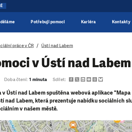
NĚ
 děláme
Potřebuji pomoci
Kariéra
Kontakty
ciální práce v ČR
Ústí nad Labem
moci v Ústí nad Labem
Doba čtení:
1 minuta
Sdílet:
a v Ústí nad Labem spuštěna webová aplikace "Mapa
í nad Labem, která prezentuje nabídku sociálních sl
ociálním v našem městě.