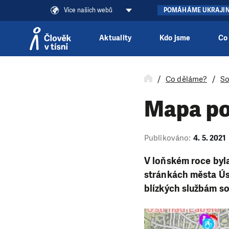
Více našich webů
POMÁHÁME UKRAJI
Aktuality
Kdo jsme
Co
Přeskočit na obsah
Co děláme?
So
Mapa po
Publikováno:
4. 5. 2021
V loňském roce byl
stránkách města Úst
blízkých službám s