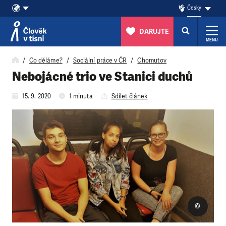
Česky
DARUJTE
MENU
Přeskočit na obsah
Co děláme?
Sociální práce v ČR
Chomutov
Nebojácné trio ve Stanici duchů
15. 9. 2020
1 minuta
Sdílet článek
©