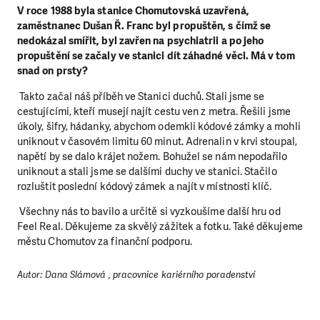
V roce 1988 byla stanice Chomutovská uzavřená,
zaměstnanec Dušan Ř. Franc byl propuštěn, s čímž se
nedokázal smířit, byl zavřen na psychiatrii a po jeho
propuštění se začaly ve stanici dít záhadné věci. Má v tom
snad on prsty?
Takto začal náš příběh ve Stanici duchů. Stali jsme se
cestujícími, kteří musejí najít cestu ven z metra. Řešili jsme
úkoly, šifry, hádanky, abychom odemkli kódové zámky a mohli
uniknout v časovém limitu 60 minut. Adrenalin v krvi stoupal,
napětí by se dalo krájet nožem. Bohužel se nám nepodařilo
uniknout a stali jsme se dalšími duchy ve stanici. Stačilo
rozluštit poslední kódový zámek a najít v místnosti klíč.
Všechny nás to bavilo a určitě si vyzkoušíme další hru od
Feel Real. Děkujeme za skvělý zážitek a fotku. Také děkujeme
městu Chomutov za finanční podporu.
Autor: Dana Slámová , pracovnice kariérního poradenství