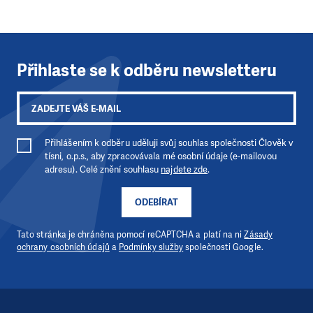
Přihlaste se k odběru newsletteru
LÍBÍ SE VÁM, CO DĚLÁME?
Přihlášením k odběru uděluji svůj souhlas společnosti Člověk v
PODPOŘTE NÁS!
tísni, o.p.s., aby zpracovávala mé osobní údaje (e-mailovou
adresu). Celé znění souhlasu
najdete zde
.
Abychom mohli pomáhat smysluplně, neobejdeme se
bez Vaší podpory. Ať už se nám rozhodnete pomoci
ODEBÍRAT
jedním darem nebo se stanete pravidelným dárcem
Klubu přátel, Vaše dary nám umožní pomoci vždy tam,
Tato stránka je chráněna pomocí reCAPTCHA a platí na ni
Zásady
kde je to nejvíce potřeba.
ochrany osobních údajů
a
Podmínky služby
společnosti Google.
DAROVAT
DAROVAT PRAVIDELNĚ