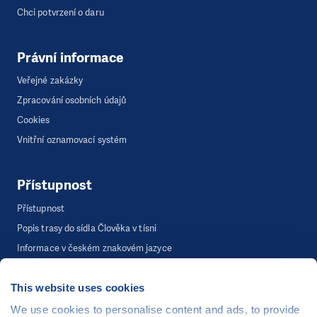
Chci potvrzení o daru
Právní informace
Veřejné zakázky
Zpracování osobních údajů
Cookies
Vnitřní oznamovací systém
Přístupnost
Přístupnost
Popis trasy do sídla Člověka v tísni
Informace v českém znakovém jazyce
This website uses cookies
©
Člověk v tísni, o.p.s.
, Šafaříkova 635/24, 120 00 Praha 2
We use cookies to personalise content and ads, to provide
Webová stránka běží na bezplatně poskytnutém server hostingu od