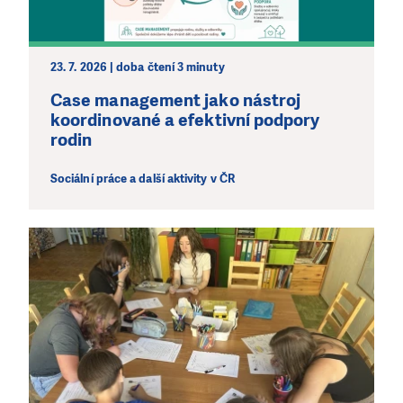
23. 7. 2026 | doba čtení 3 minuty
Case management jako nástroj
koordinované a efektivní podpory
LÍBÍ SE VÁM, CO DĚLÁME?
rodin
PODPOŘTE NÁS!
Sociální práce a další aktivity v ČR
Abychom mohli pomáhat smysluplně, neobejdeme se
bez Vaší podpory. Ať už se nám rozhodnete pomoci
jedním darem nebo se stanete pravidelným dárcem
Klubu přátel, Vaše dary nám umožní pomoci vždy tam,
kde je to nejvíce potřeba.
DAROVAT
DAROVAT PRAVIDELNĚ