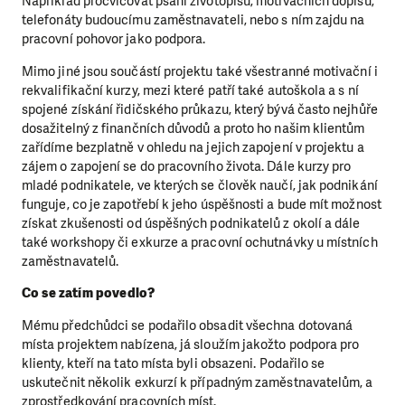
Například procvičovat psaní životopisů, motivačních dopisů,
telefonáty budoucímu zaměstnavateli, nebo s ním zajdu na
pracovní pohovor jako podpora.
Mimo jiné jsou součástí projektu také všestranné motivační i
rekvalifikační kurzy, mezi které patří také autoškola a s ní
spojené získání řidičského průkazu, který bývá často nejhůře
dosažitelný z finančních důvodů a proto ho našim klientům
zařídíme bezplatně v ohledu na jejich zapojení v projektu a
zájem o zapojení se do pracovního života. Dále kurzy pro
mladé podnikatele, ve kterých se člověk naučí, jak podnikání
funguje, co je zapotřebí k jeho úspěšnosti a bude mít možnost
získat zkušenosti od úspěšných podnikatelů z okolí a dále
také workshopy či exkurze a pracovní ochutnávky u místních
zaměstnavatelů.
Co se zatím povedlo?
Mému předchůdci se podařilo obsadit všechna dotovaná
místa projektem nabízena, já sloužím jakožto podpora pro
klienty, kteří na tato místa byli obsazeni. Podařilo se
uskutečnit několik exkurzí k případným zaměstnavatelům, a
zprostředkování pracovních míst.