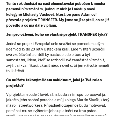
Tento rok dochází na naší chomutovské pobočce k mnoha
personálním změnám, jednou z nich je i nástup nové
kolegyně Michaely Vackové, která po panu Adamovi
převzala projektu TRANSFER. My jsme se jí zeptali, co se již
povedlo a co má dále v plánu.
Jen pro oživení, koho se vlastně projekt TRANSFER týká?
Jedná se projekt Evropské unie snažící se pomoct mladým
lidem od 15 do 29 let v Ústeckém kraji. Lidem, kteří ukončili
své vzdělávání a chtěli by nastoupit do práce a být
samostatní, lidem, kteří se rozhodli své zaměstnání změnit,
zvýšit si kvalifikaci, zkusit něco nového, či jen v životě neměli
tolik štěstí.
Co můžete takovým lidem nabídnout, jaká je Tvá role v
projektu?
V projektu nebude člověk sám, budu s ním spolupracovat já,
jakožto jeho osobní poradce a můj kolega Martin Slavík, který
má roli streetworkera. Případného zájemce budu motivovat,
pomáhat mu se zvýšením jeho uplatnění na trhu práce.