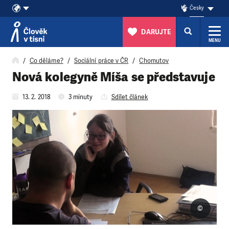
Česky
DARUJTE
MENU
Přeskočit na obsah
Co děláme?
Sociální práce v ČR
Chomutov
Nová kolegyně Míša se představuje
13. 2. 2018
3 minuty
Sdílet článek
©