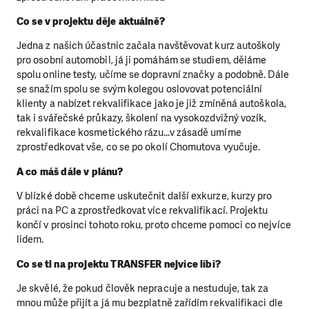
Co se v projektu děje aktuálně?
Jedna z našich účastnic začala navštěvovat kurz autoškoly
pro osobní automobil, já ji pomáhám se studiem, děláme
spolu online testy, učíme se dopravní značky a podobně. Dále
se snažím spolu se svým kolegou oslovovat potenciální
klienty a nabízet rekvalifikace jako je již zmíněná autoškola,
tak i svářečské průkazy, školení na vysokozdvižný vozík,
rekvalifikace kosmetického rázu…v zásadě umíme
zprostředkovat vše, co se po okolí Chomutova vyučuje.
A co máš dále v plánu?
V blízké době chceme uskutečnit další exkurze, kurzy pro
práci na PC a zprostředkovat více rekvalifikací. Projektu
končí v prosinci tohoto roku, proto chceme pomoci co nejvíce
lidem.
Co se ti na projektu TRANSFER nejvíce líbí?
Je skvělé, že pokud člověk nepracuje a nestuduje, tak za
mnou může přijít a já mu bezplatně zařídím rekvalifikaci dle