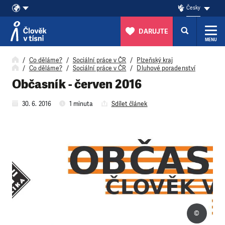
Česky
DARUJTE
MENU
Přeskočit na obsah
Co děláme?
Sociální práce v ČR
Plzeňský kraj
Co děláme?
Sociální práce v ČR
Dluhové poradenství
Občasník - červen 2016
30. 6. 2016
1 minuta
Sdílet článek
©