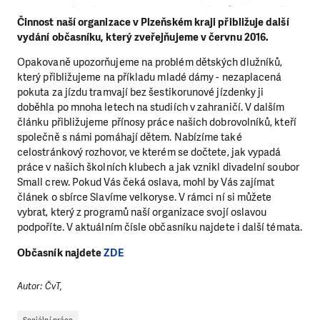
Činnost naší organizace v Plzeňském kraji přibližuje další
vydání občasníku, který zveřejňujeme v červnu 2016.
Opakovaně upozorňujeme na problém dětských dlužníků,
který přibližujeme na příkladu mladé dámy - nezaplacená
pokuta za jízdu tramvají bez šestikorunové jízdenky ji
doběhla po mnoha letech na studiích v zahraničí. V dalším
článku přibližujeme přínosy práce našich dobrovolníků, kteří
společně s námi pomáhají dětem. Nabízíme také
celostránkový rozhovor, ve kterém se dočtete, jak vypadá
práce v našich školních klubech a jak vznikl divadelní soubor
Small crew. Pokud Vás čeká oslava, mohl by Vás zajímat
článek o sbírce Slavíme velkoryse. V rámci ní si můžete
vybrat, který z programů naší organizace svojí oslavou
podpoříte. V aktuálním čísle občasníku najdete i další témata.
Občasník najdete
ZDE
Autor: ČvT,