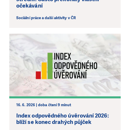
očekávání
LÍBÍ SE VÁM, CO DĚLÁME?
Sociální práce a další aktivity v ČR
PODPOŘTE NÁS!
Abychom mohli pomáhat smysluplně, neobejdeme se
bez Vaší podpory. Ať už se nám rozhodnete pomoci
jedním darem nebo se stanete pravidelným dárcem
Klubu přátel, Vaše dary nám umožní pomoci vždy tam,
kde je to nejvíce potřeba.
DAROVAT
DAROVAT PRAVIDELNĚ
16. 6. 2026 | doba čtení 9 minut
Index odpovědného úvěrování 2026:
blíží se konec drahých půjček