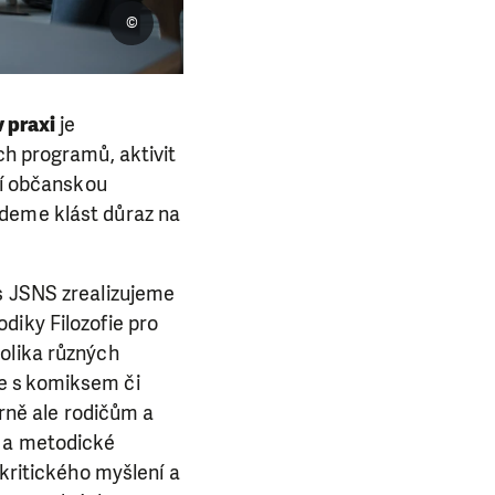
©
v
praxi
je
ch programů, aktivit
ní občanskou
udeme klást důraz na
 s JSNS zrealizujeme
diky Filozofie pro
olika různých
e s komiksem či
ně ale rodičům a
í a metodické
 kritického myšlení a