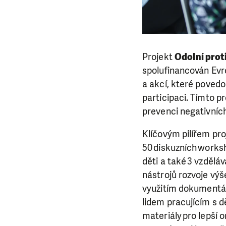
Projekt
Odolní prot
spolufinancován Evro
a akcí, které povedo
participaci. Tímto 
prevenci negativních
Klíčovým pilířem pr
50 diskuzních worksh
děti a také 3 vzdělá
nástrojů rozvoje vý
využitím dokumentá
lidem pracujícím s 
materiály pro lepší 