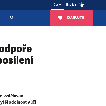
Česky
English
DARUJTE
podpoře
osílení
e vzdělávací
yšší odolnost vůči