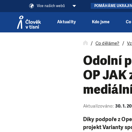
Více našich webů
POMÁHÁME UKRAJI
Aktuality
Kdo jsme
Co
Přeskočit na obsah
Co děláme?
Vz
Odolní p
OP JAK z
mediální
Aktualizováno:
30. 1. 2
Díky podpoře z Op
projekt Varianty sp