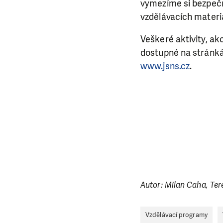
vymezíme si bezpečn
vzdělávacích materiál
Veškeré aktivity, ak
dostupné na stránk
www.jsns.cz
.
Autor: Milan Caha, Te
Vzdělávací programy