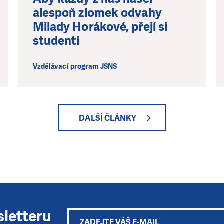
alespoň zlomek odvahy
Milady Horákové, přejí si
studenti
Vzdělávací program JSNS
DALŠÍ ČLÁNKY
sletteru