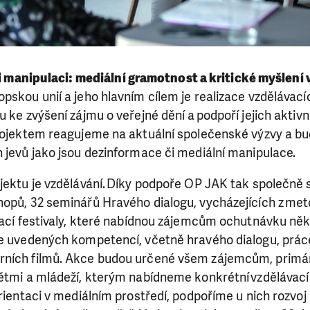
i manipulaci:
mediální gramotnost a kritické myšlení 
pskou unií a jeho hlavním cílem je realizace vzdělávací
u ke zvýšení zájmu o veřejné dění a podpoří jejich aktiv
projektem reagujeme na aktuální společenské výzvy a b
 jevů jako jsou dezinformace či mediální manipulace.
ojektu je vzdělávání. Díky podpoře OP JAK tak společně
opů, 32 seminářů Hravého dialogu, vycházejících z meto
vací festivaly, které nabídnou zájemcům ochutnávku něk
še uvedených kompetencí, včetně hravého dialogu, prác
rních filmů. Akce budou určené všem zájemcům, primár
dětmi a mládeží, kterým nabídneme konkrétní vzdělávac
orientaci v mediálním prostředí, podpoříme u nich rozvoj