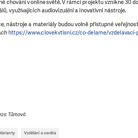
é chování v online světě. V rámci projektu vznikne 30 
ů, využívajících audiovizuální a inovativní nástroje.
ce, nástroje a materiály budou volně přístupné veřejnost
ách
https://www.clovekvtisni.cz/co-delame/vzdelavaci-
reza Tůmová
Varianty
Vzdělání a osvěta