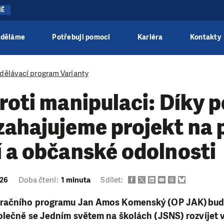
NĚ
 děláme
Potřebuji pomoci
Kariéra
Kontakty
dělávací program Varianty
roti manipulaci: Díky 
ahajujeme projekt na p
 a občanské odolnosti
026
Doba čtení:
1 minuta
Sdílet:
eračního programu Jan Amos Komenský (OP JAK) bud
olečně se Jedním světem na školách (JSNS) rozvíjet v