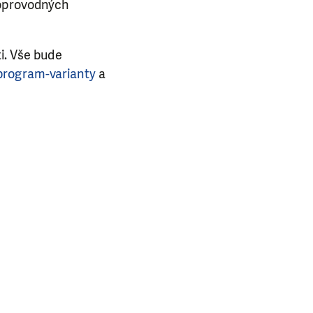
doprovodných
i. Vše bude
program-varianty
a