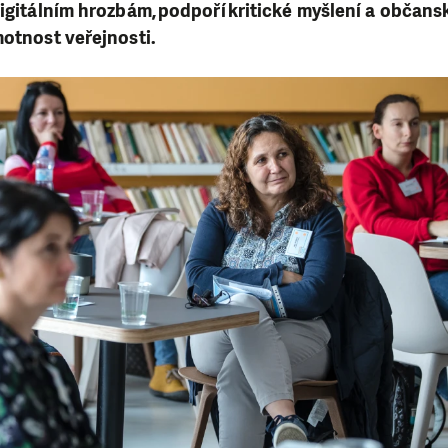
digitálním hrozbám, podpoří kritické myšlení a občansk
motnost veřejnosti.