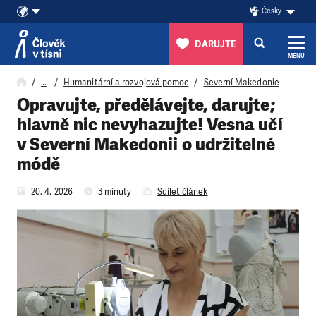
Česky
DARUJTE
MENU
Přeskočit na obsah
…
Humanitární a rozvojová pomoc
Severní Makedonie
Opravujte, předělávejte, darujte;
hlavně nic nevyhazujte! Vesna učí
v Severní Makedonii o udržitelné
módě
20. 4. 2026
3 minuty
Sdílet článek