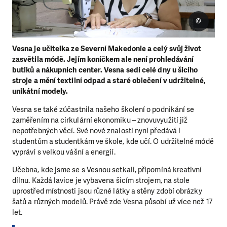
©
Vesna je učitelka ze Severní Makedonie a celý svůj život
zasvětila módě. Jejím koníčkem ale není prohledávání
butiků a nákupních center. Vesna sedí celé dny u šicího
stroje a mění textilní odpad a staré oblečení v udržitelné,
unikátní modely.
Vesna se také zúčastnila našeho školení o podnikání se
zaměřením na cirkulární ekonomiku – znovuvyužití již
nepotřebných věcí. Své nové znalosti nyní předává i
studentům a studentkám ve škole, kde učí. O udržitelné módě
vypráví s velkou vášní a energií.
Učebna, kde jsme se s Vesnou setkali, připomíná kreativní
dílnu. Každá lavice je vybavena šicím strojem, na stole
uprostřed místnosti jsou různé látky a stěny zdobí obrázky
šatů a různých modelů. Právě zde Vesna působí už více než 17
let.