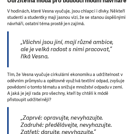
Udržitelná móda pro budoucí módní návrháře
V hodinách, které Vesna vyučuje, jsou chlapci i dívky. Někteří
studenti a studentky mají jasnou vizi, že se stanou úspěšnými
návrháři, ostatní téma prostě jen zajímá.
„Všichni jsou jiní, mají různé ambice,
ale je velká radost s nimi pracovat,“
říká Vesna.
Tím, že Vesna vyučuje cirkulární ekonomiku a udržitelnost v
oděvním průmyslu a opětovně využívá textilní odpad, zvyšuje
povědomí o tomto tématu a snižuje množství odpadu v zemi.
A jaká je její rada pro všechny, kteří by chtěli k módě
přistoupit udržitelněji?
„Zaprvé: opravujte, nevyhazujte.
Zadruhé: předělávejte, nevyhazujte.
Zatřetí: darujte, nevyhazujte.“