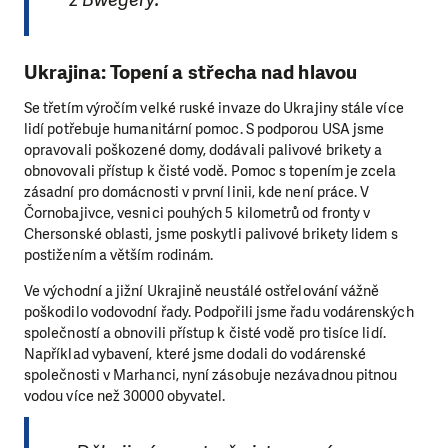
Ukrajina: Topení a střecha nad hlavou
Se třetím výročím velké ruské invaze do Ukrajiny stále více
lidí potřebuje humanitární pomoc. S podporou USA jsme
opravovali poškozené domy, dodávali palivové brikety a
obnovovali přístup k čisté vodě. Pomoc s topením je zcela
zásadní pro domácnosti v první linii, kde není práce. V
Čornobajivce, vesnici pouhých 5 kilometrů od fronty v
Chersonské oblasti, jsme poskytli palivové brikety lidem s
postižením a větším rodinám.
Ve východní a jižní Ukrajině neustálé ostřelování vážně
poškodilo vodovodní řady. Podpořili jsme řadu vodárenských
společností a obnovili přístup k čisté vodě pro tisíce lidí.
Například vybavení, které jsme dodali do vodárenské
společnosti v Marhanci, nyní zásobuje nezávadnou pitnou
vodou více než 30000 obyvatel.