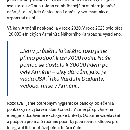
svou tetou v Gorisu. Jeho nejoblíbenějším místem je právě
naše „školka“, kde často kreslí obrázky své maminky a
vzpomíná na ni.
Válka v Arménii neskončila v roce 2020. V roce 2023 bylo přes
120 000 etnických Arménů z Náhorního Karabachu vysídleno.
„Jen v průběhu loňského roku jsme
přímo podpořili asi 7000 rodin. Naše
pomoc se dostala k 30000 lidem po
celé Arménii – díky dárcům, jako je
vláda USA,“ říká Varduhi Dadunts,
vedoucí mise v Arménii.
Rozdávali jsme potřebným hygienické balíčky, oblečení a
poukázky na vybavení domácnosti. V zimě přispíváme na
energie a dodáváme ekologické brikety. Odborné vzdělávání
a podpora pro malé rodinné podniky jsou rovněž klíčové pro
integraci lidí přicházejících do Arménie.