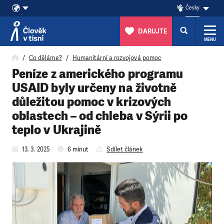
Česky
DARUJTE
MENU
Přeskočit na obsah
Co děláme?
Humanitární a rozvojová pomoc
Peníze z amerického programu
USAID byly určeny na životně
důležitou pomoc v krizových
oblastech – od chleba v Sýrii po
teplo v Ukrajině
13. 3. 2025
6 minut
Sdílet článek