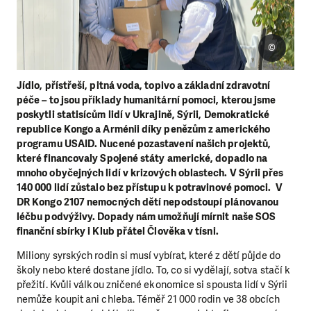
©
Jídlo, přístřeší, pitná voda, topivo a základní zdravotní
péče – to jsou příklady humanitární pomoci, kterou jsme
poskytli statisícům lidí v Ukrajině, Sýrii, Demokratické
republice Kongo a Arménii díky penězům z amerického
programu USAID. Nucené pozastavení našich projektů,
které financovaly Spojené státy americké, dopadlo na
mnoho obyčejných lidí v krizových oblastech. V Sýrii přes
140 000 lidí zůstalo bez přístupu k potravinové pomoci. V
DR Kongo 2107 nemocných dětí nepodstoupí plánovanou
léčbu podvýživy. Dopady nám umožňují mírnit naše SOS
finanční sbírky i Klub přátel Člověka v tísni.
Miliony syrských rodin si musí vybírat, které z dětí půjde do
školy nebo které dostane jídlo. To, co si vydělají, sotva stačí k
přežití. Kvůli válkou zničené ekonomice si spousta lidí v Sýrii
nemůže koupit ani chleba. Téměř 21 000 rodin ve 38 obcích