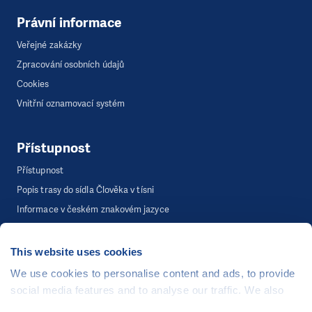
Právní informace
Veřejné zakázky
Zpracování osobních údajů
Cookies
Vnitřní oznamovací systém
Přístupnost
Přístupnost
Popis trasy do sídla Člověka v tísni
Informace v českém znakovém jazyce
This website uses cookies
©
Člověk v tísni, o.p.s.
, Šafaříkova 635/24, 120 00 Praha 2
We use cookies to personalise content and ads, to provide
Webová stránka běží na bezplatně poskytnutém server hostingu od
social media features and to analyse our traffic. We also
CZECHIA.COM
. Děkujeme.
share information about your use of our site with our social