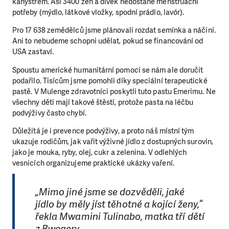
kanystrem. Asi 3400 žen a dívek nedostane menstruační
potřeby (mýdlo, látkové vložky, spodní prádlo, lavór).
Pro 17 638 zemědělců jsme plánovali rozdat semínka a náčiní.
Ani to nebudeme schopni udělat, pokud se financování od
USA zastaví.
Spoustu americké humanitární pomoci se nám ale doručit
podařilo.
Tisícům jsme pomohli díky speciální terapeutické
pastě. V Mulenge zdravotníci poskytli tuto pastu Emerimu. Ne
všechny děti mají takové štěstí, protože pasta na léčbu
podvýživy často chybí.
Důležitá je i prevence podvýživy, a proto náš místní tým
ukazuje rodičům, jak vařit výživné jídlo z dostupných surovin,
jako je mouka, ryby, olej, cukr a zelenina. V odlehlých
vesnicích organizujeme praktické ukázky vaření.
„Mimo jiné jsme se dozvěděli, jaké
jídlo by měly jíst těhotné a kojící ženy,“
řekla Mwamini Tulinabo, matka tří dětí
z Bwegery.