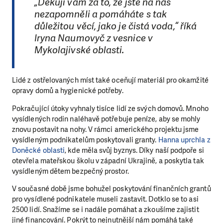
„Děkuji vám za to, že jste na nás
nezapomněli a pomáháte s tak
důležitou věcí, jako je čistá voda,“ říká
Iryna Naumovyč z vesnice v
Mykolajivské oblasti.
Lidé z ostřelovaných míst také oceňují materiál pro okamžité
opravy domů a hygienické potřeby.
Pokračující útoky vyhnaly tisíce lidí ze svých domovů. Mnoho
vysídlených rodin naléhavě potřebuje peníze, aby se mohly
znovu postavit na nohy. V rámci amerického projektu jsme
vysídleným podnikatelům poskytovali granty.
Hanna uprchla z
Doněcké oblasti
, kde měla svůj byznys. Díky naší podpoře si
otevřela mateřskou školu v západní Ukrajině, a poskytla tak
vysídleným dětem bezpečný prostor.
V současné době jsme bohužel poskytování finančních grantů
pro vysídlené podnikatele museli zastavit. Dotklo se to asi
2500 lidí. Snažíme se i nadále pomáhat a zkoušíme zajistit
jiné financování. Pokrýt to nejnutnější nám pomáhá také