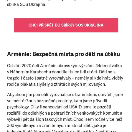
sbírka SOS Ukrajina.
CHCI PŘISPĚT DO SBÍRKY SOS UKRAJINA
Arménie: Bezpečná místa pro děti na útěku
Od září 2020 čelí Arménie obrovským výzvám. 44denní válka
v Náhorním Karabachu donutila tisíce lidí utéct. Děti se s
tragédií často špatně vyrovnávaly – neměly si kde hrát, viděly
rodiče plakat a slyšely o ztrátách svých milovaných.
Abychom jim pomohli vyrovnat se s traumatem, otevřeli jsme
ve městě Goris bezpečné prostory, kam jsme přivedli
psychology. Díky financování od USAID jsme je později
rozšířili do odlehlých a pohraničních venkovských komunit a
vybavili pět dalších takových míst. Chodí sem ročně více než
300 vysídlených a zranitelných místních dětí, jako je
jedenáctiletý Alexandr. Ve válce ztratil matku. Nyní žije se