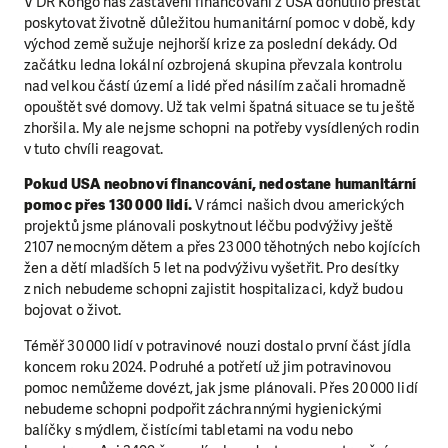
V DR Kongo nás zastavení financování z USA donutilo přestat
poskytovat životně důležitou humanitární pomoc v době, kdy
východ země sužuje nejhorší krize za poslední dekády. Od
začátku ledna lokální ozbrojená skupina převzala kontrolu
nad velkou částí území a lidé před násilím začali hromadně
opouštět své domovy. Už tak velmi špatná situace se tu ještě
zhoršila. My ale nejsme schopni na potřeby vysídlených rodin
v tuto chvíli reagovat.
Pokud USA neobnoví financování, nedostane humanitární
pomoc přes 130 000 lidí.
V rámci našich dvou amerických
projektů jsme plánovali poskytnout léčbu podvýživy ještě
2107 nemocným dětem a přes 23 000 těhotných nebo kojících
žen a dětí mladších 5 let na podvýživu vyšetřit. Pro desítky
z nich nebudeme schopni zajistit hospitalizaci, když budou
bojovat o život.
Téměř 30 000 lidí v potravinové nouzi dostalo první část jídla
koncem roku 2024. Podruhé a potřetí už jim potravinovou
pomoc nemůžeme dovézt, jak jsme plánovali. Přes 20 000 lidí
nebudeme schopni podpořit záchrannými hygienickými
balíčky s mýdlem, čistícími tabletami na vodu nebo