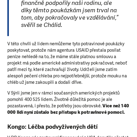
finančně podpořily naši rodinu, ale
díky těmto poukázkám jsem trval na
tom, aby pokračovaly ve vzdělávání,“
svěřil se Chálid.
V této chvíli už lidem nemůžeme tyto potravinové poukázky
poskytovat, protože nám agentura USAID přestala posílat
peníze nehledě na to, že máme stále platnou smlouvu a
projekt má podle americké administrativy pokračovat, neboť
patří mezi ty, které zachraňují životy. Udrželi jsme zatím
alespoň pečení chleba pro nejpotřebnější, protože mouku na
chléb už jsme zakoupili a dodali dříve.
V Sýrii jsme jen v rámci současných amerických projektů
pomohli 400 525 lidem. Životně důležitá pomoc je ale
pozastavená, i přesto, že potřeby jsou obrovské.
Více než 140
000 lidí nyní zůstalo bez přístupu k potravinové pomoci.
Kongo: Léčba podvyživených dětí