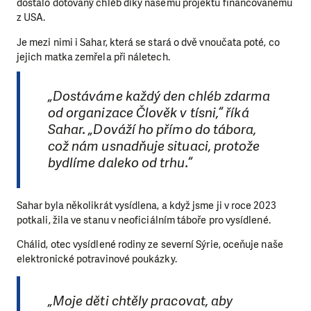
dostalo dotovaný chléb díky našemu projektu financovanému
z USA.
Je mezi nimi i Sahar, která se stará o dvě vnoučata poté, co
jejich matka zemřela při náletech.
„Dostáváme každý den chléb zdarma
od organizace Člověk v tísni,“ říká
Sahar. „Dováží ho přímo do tábora,
což nám usnadňuje situaci, protože
bydlíme daleko od trhu.“
Sahar byla několikrát vysídlena, a když jsme ji v roce 2023
potkali, žila ve stanu v neoficiálním táboře pro vysídlené.
Chálid, otec vysídlené rodiny ze severní Sýrie, oceňuje naše
elektronické potravinové poukázky.
„Moje děti chtěly pracovat, aby