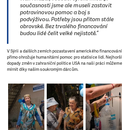
současnosti jsme ale museli zastavit
potravinovou pomoc a boj s
podvýživou. Potřeby jsou přitom stále
obrovské. Bez trvalého financování
budou lidé čelit velké nejistotě.“
V Sýrii a dalších zemích pozastavení amerického financování
přímo ohrožuje humanitární pomoc pro statisíce lidí. Nejhorší
dopady změn v zahraniční politice USA na naši práci můžeme
mírnit díky našim soukromým dárcům.