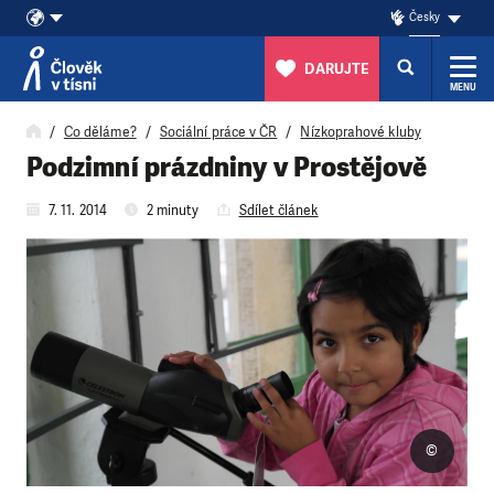
Česky
DARUJTE
MENU
Přeskočit na obsah
Co děláme?
Sociální práce v ČR
Nízkoprahové kluby
Podzimní prázdniny v Prostějově
7. 11. 2014
2 minuty
Sdílet článek
©