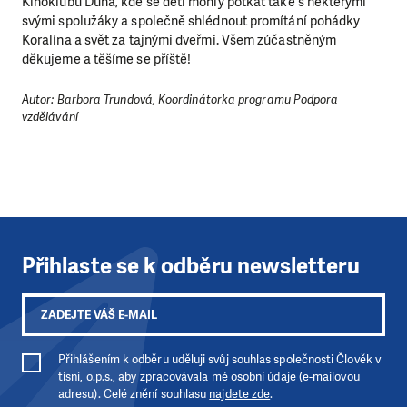
Kinoklubu Duha, kde se děti mohly potkat také s některými
svými spolužáky a společně shlédnout promítání pohádky
Koralína a svět za tajnými dveřmi. Všem zúčastněným
děkujeme a těšíme se příště!
Autor: Barbora Trundová, Koordinátorka programu Podpora
vzdělávání
LÍBÍ SE VÁM, CO DĚLÁME?
Přihlaste se k odběru newsletteru
PODPOŘTE NÁS!
Abychom mohli pomáhat smysluplně, neobejdeme se
bez Vaší podpory. Ať už se nám rozhodnete pomoci
jedním darem nebo se stanete pravidelným dárcem
Přihlášením k odběru uděluji svůj souhlas společnosti Člověk v
tísni, o.p.s., aby zpracovávala mé osobní údaje (e-mailovou
Klubu přátel, Vaše dary nám umožní pomoci vždy tam,
adresu). Celé znění souhlasu
najdete zde
.
kde je to nejvíce potřeba.