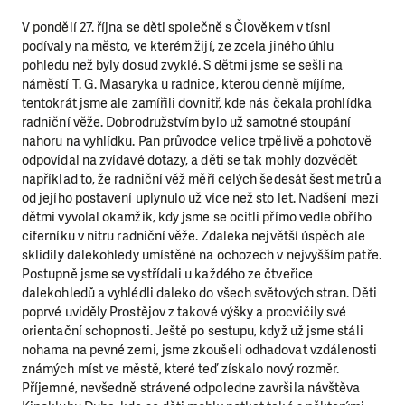
V pondělí 27. října se děti společně s Člověkem v tísni
podívaly na město, ve kterém žijí, ze zcela jiného úhlu
pohledu než byly dosud zvyklé. S dětmi jsme se sešli na
náměstí T. G. Masaryka u radnice, kterou denně míjíme,
tentokrát jsme ale zamířili dovnitř, kde nás čekala prohlídka
radniční věže. Dobrodružstvím bylo už samotné stoupání
nahoru na vyhlídku. Pan průvodce velice trpělivě a pohotově
odpovídal na zvídavé dotazy, a děti se tak mohly dozvědět
například to, že radniční věž měří celých šedesát šest metrů a
od jejího postavení uplynulo už více než sto let. Nadšení mezi
dětmi vyvolal okamžik, kdy jsme se ocitli přímo vedle obřího
ciferníku v nitru radniční věže. Zdaleka největší úspěch ale
sklidily dalekohledy umístěné na ochozech v nejvyšším patře.
Postupně jsme se vystřídali u každého ze čtveřice
dalekohledů a vyhlédli daleko do všech světových stran. Děti
poprvé uviděly Prostějov z takové výšky a procvičily své
orientační schopnosti. Ještě po sestupu, když už jsme stáli
nohama na pevné zemi, jsme zkoušeli odhadovat vzdálenosti
známých míst ve městě, které teď získalo nový rozměr.
Příjemné, nevšedně strávené odpoledne završila návštěva