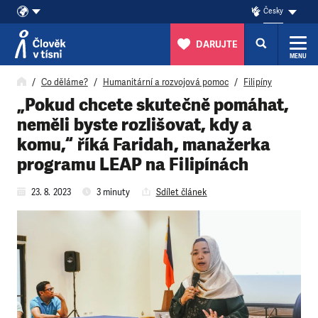
Česky
DARUJTE
MENU
Přeskočit na obsah
Co děláme?
Humanitární a rozvojová pomoc
Filipíny
„Pokud chcete skutečně pomáhat,
neměli byste rozlišovat, kdy a
komu,“ říká Faridah, manažerka
programu LEAP na Filipínách
23. 8. 2023
3 minuty
Sdílet článek