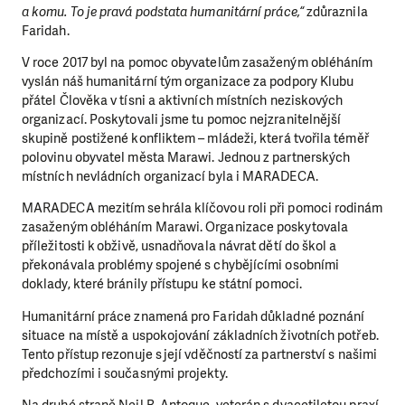
a komu. To je pravá podstata humanitární práce,“
zdůraznila
Faridah.
V roce 2017 byl na pomoc obyvatelům zasaženým obléháním
vyslán náš humanitární tým organizace za podpory Klubu
přátel Člověka v tísni a aktivních místních neziskových
organizací. Poskytovali jsme tu pomoc nejzranitelnější
skupině postižené konfliktem – mládeži, která tvořila téměř
polovinu obyvatel města Marawi. Jednou z partnerských
místních nevládních organizací byla i MARADECA.
MARADECA mezitím sehrála klíčovou roli při pomoci rodinám
zasaženým obléháním Marawi. Organizace poskytovala
příležitosti k obživě, usnadňovala návrat dětí do škol a
překonávala problémy spojené s chybějícími osobními
doklady, které bránily přístupu ke státní pomoci.
Humanitární práce znamená pro Faridah důkladné poznání
situace na místě a uspokojování základních životních potřeb.
Tento přístup rezonuje s její vděčností za partnerství s našimi
předchozími i současnými projekty.