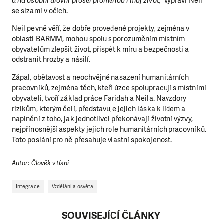
a na osobní úrovni prošel proměnou i můj život,“
vypráví Neil
se slzami v očích.
Neil pevně věří, že dobře provedené projekty, zejména v
oblasti BARMM, mohou spolu s porozuměním místním
obyvatelům zlepšit život, přispět k míru a bezpečnosti a
odstranit hrozby a násilí.
Zápal, obětavost a neochvějné nasazení humanitárních
pracovníků, zejména těch, kteří úzce spolupracují s místními
obyvateli, tvoří základ práce Faridah a Neila. Navzdory
rizikům, kterým čelí, představuje jejich láska k lidem a
naplnění z toho, jak jednotlivci překonávají životní výzvy,
nejpřínosnější aspekty jejich role humanitárních pracovníků.
Toto poslání pro ně přesahuje vlastní spokojenost.
Autor: Člověk v tísni
Integrace
Vzdělání a osvěta
SOUVISEJÍCÍ ČLÁNKY