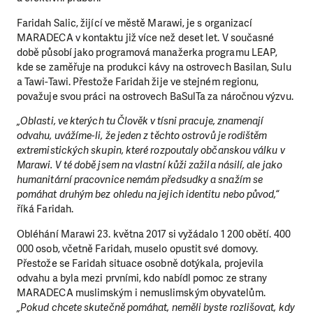
Faridah Salic, žijící ve městě Marawi, je s organizací
MARADECA v kontaktu již více než deset let. V současné
době působí jako programová manažerka programu LEAP,
kde se zaměřuje na produkci kávy na ostrovech Basilan, Sulu
a Tawi-Tawi. Přestože Faridah žije ve stejném regionu,
považuje svou práci na ostrovech BaSulTa za náročnou výzvu.
„Oblasti, ve kterých tu Člověk v tísni pracuje, znamenají
odvahu, uvážíme-li, že jeden z těchto ostrovů je rodištěm
extremistických skupin, které rozpoutaly občanskou válku v
Marawi. V té době jsem na vlastní kůži zažila násilí, ale jako
humanitární pracovnice nemám předsudky a snažím se
pomáhat druhým bez ohledu na jejich identitu nebo původ,“
říká Faridah.
Obléhání Marawi 23. května 2017 si vyžádalo 1 200 obětí. 400
000 osob, včetně Faridah, muselo opustit své domovy.
Přestože se Faridah situace osobně dotýkala, projevila
odvahu a byla mezi prvními, kdo nabídl pomoc ze strany
MARADECA muslimským i nemuslimským obyvatelům.
„Pokud chcete skutečně pomáhat, neměli byste rozlišovat, kdy