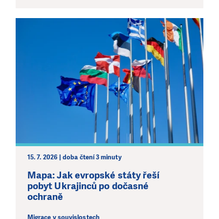
15. 7. 2026 | doba čtení 3 minuty
Mapa: Jak evropské státy řeší
pobyt Ukrajinců po dočasné
ochraně
Migrace v souvislostech