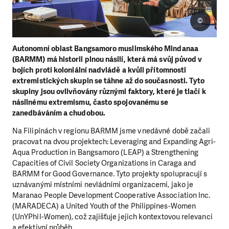
©
Autonomní oblast Bangsamoro muslimského Mindanaa
(BARMM) má historii plnou násilí, která má svůj původ v
bojích proti koloniální nadvládě a kvůli přítomnosti
extremistických skupin se táhne až do současnosti. Tyto
skupiny jsou ovlivňovány různými faktory, které je tlačí k
násilnému extremismu, často spojovanému se
zanedbáváním a chudobou.
Na Filipínách v regionu BARMM jsme v nedávné době začali
pracovat na dvou projektech: Leveraging and Expanding Agri-
Aqua Production in Bangsamoro (LEAP) a Strengthening
Capacities of Civil Society Organizations in Caraga and
BARMM for Good Governance. Tyto projekty spolupracují s
uznávanými místními nevládními organizacemi, jako je
Maranao People Development Cooperative Association Inc.
(MARADECA) a United Youth of the Philippines-Women
(UnYPhil-Women), což zajišťuje jejich kontextovou relevanci
a efektivní průběh.