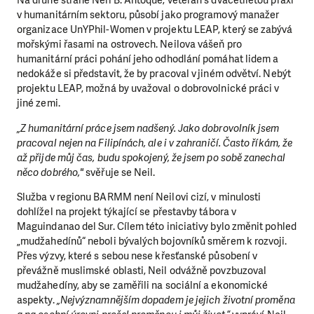
Na druhé straně Neil B. Antoque, veterán s dvacetiletou praxí
v humanitárním sektoru, působí jako programový manažer
organizace UnYPhil-Women v projektu LEAP, který se zabývá
mořskými řasami na ostrovech. Neilova vášeň pro
humanitární práci pohání jeho odhodlání pomáhat lidem a
nedokáže si představit, že by pracoval v jiném odvětví. Nebýt
projektu LEAP, možná by uvažoval o dobrovolnické práci v
jiné zemi.
„Z humanitární práce jsem nadšený. Jako dobrovolník jsem
pracoval nejen na Filipínách, ale i v zahraničí. Často říkám, že
až přijde můj čas, budu spokojený, že jsem po sobě zanechal
něco dobrého,"
svěřuje se Neil.
Služba v regionu BARMM není Neilovi cizí, v minulosti
dohlížel na projekt týkající se přestavby tábora v
Maguindanao del Sur. Cílem této iniciativy bylo změnit pohled
„mudžahedínů“ neboli bývalých bojovníků směrem k rozvoji.
Přes výzvy, které s sebou nese křesťanské působení v
převážně muslimské oblasti, Neil odvážně povzbuzoval
mudžahedíny, aby se zaměřili na sociální a ekonomické
aspekty.
„Nejvýznamnějším dopadem je jejich životní proměna