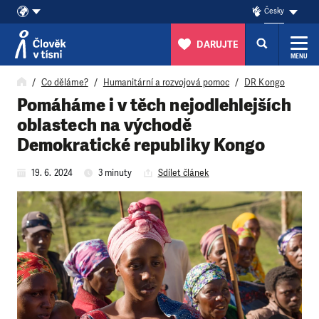
Česky
DARUJTE
MENU
Přeskočit na obsah
Co děláme?
Humanitární a rozvojová pomoc
DR Kongo
Pomáháme i v těch nejodlehlejších
oblastech na východě
Demokratické republiky Kongo
19. 6. 2024
3 minuty
Sdílet článek