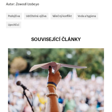
Autor: Zawadi Izabayo
Podvýživa
Udržitelná výživa
Válečný konflikt
Voda a hygiena
Uprchlíci
SOUVISEJÍCÍ ČLÁNKY