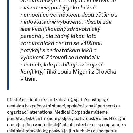
zdravotnickými centry na venkově. Ta
ovšem nevypadají jako běžné
nemocnice ve městech. Jsou většinou
nedostatečně vybavená. Působí zde
sice kvalifikovaný zdravotnický
personál, ale žádný lékař. Tato
zdravotnická centra se většinou
potýkají s nedostatkem léků a
vybavení. Zároveň se nachází v
místech, kde probíhají ozbrojené
konflikty,“
říká Louis Migani z Člověka
v tísni.
Přestože je tento region izolovaný, špatně dostupný, s
nestálou bezpečnostní situací, společně s naší partnerskou
organizací International Medical Corps zde můžeme
pomáhat, také za finanční podpory od Evropské unie. Náš tým
operuje přímo v nejodlehlejších oblastech, kde spolupracuje s
místními zdravotníky, poskytuje jim technickou podporu a