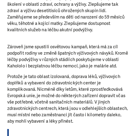
školení v oblasti zdraví, ochrany a výživy. Zlepšujeme tak
zdraví a výživu desetitisíců ohrožených skupin lidí.
Zaměřujeme se především na děti od narození do 59 měsíců
věku, těhotné a kojící matky. Zlepšujeme dostupnost
kvalitních služeb na léčbu akutní podvýživy.
Zároveň jsme spustili osvětovou kampaň, která má za cíl
podpořit rodiny ve změně špatných výživových návyků. Kromě
léčby podvýživy v různých stádiích poskytujeme v oblasti
Kahololo i bezplatnou léčbu nemocí, jako je malárie atd.
Protože je tato oblast izolovaná, doprava léků, výživových
doplňků a vybavení do zdravotnických center je
komplikovaná. Nicméně díky letům, které zprostředkovává
Evropská unie, je možné do některých zařízení dopravit včas
vše potřebné, včetně sanitačních materiálů. V jiných
zdravotnických centrech, která jsou v odlehlejších oblastech,
musí místní nebo zaměstnanci jít často i kilometry daleko,
aby mohli vybavení a léky přinést.