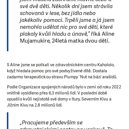
své dvě děti. Několik dní jsem strávila
schovaná v lese, bez jídla nebo
jakékoliv pomoci. Trpěli jsme a já jsem
nemohla udělat nic pro své děti, které
plakaly kvůli hladu a únavě,“
říká Aline
Mujamukire, 24letá matka dvou dětí.
S Aline jsme se potkali ve zdravotnickém centru Kahololo,
když hledala pomoc pro své podvyživené dítě. Dostala
zadarmo terapeutickou stravu Plumpy´Nut na bázi arašídů.
Podle Organizace spojených národů bylo v zemi od roku 2022
vnitřně vysídleno přes 6,3 milionů lidí. V poslední době
opustilo kvůli nejistotě své domy v Itury, Severním Kivu a
Jižním Kivu na 2,8 milionů lidí.
„Pracujeme především se