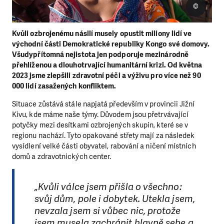
©
Kvůli ozbrojenému násilí musely opustit miliony lidí ve
východní části Demokratické republiky Kongo své domovy.
Všudypřítomná nejistota jen podporuje mezinárodně
přehlíženou a dlouhotrvající humanitární krizi. Od května
2023 jsme zlepšili zdravotní péči a výživu pro více než 90
000 lidí zasažených konfliktem.
Situace zůstává stále napjatá především v provincii Jižní
Kivu, kde máme naše týmy. Důvodem jsou přetrvávající
potyčky mezi desítkami ozbrojených skupin, které se v
regionu nachází. Tyto opakované střety mají za následek
vysídlení velké části obyvatel, rabování a ničení místních
domů a zdravotnických center.
„Kvůli válce jsem přišla o všechno:
svůj dům, pole i dobytek. Utekla jsem,
nevzala jsem si vůbec nic, protože
jsem musela zachránit hlavně sebe a