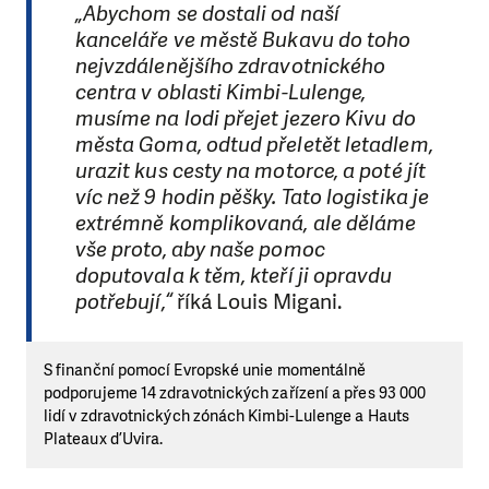
„Abychom se dostali od naší
kanceláře ve městě Bukavu do toho
nejvzdálenějšího zdravotnického
centra v oblasti Kimbi-Lulenge,
musíme na lodi přejet jezero Kivu do
města Goma, odtud přeletět letadlem,
urazit kus cesty na motorce, a poté jít
víc než 9 hodin pěšky. Tato logistika je
extrémně komplikovaná, ale děláme
vše proto, aby naše pomoc
doputovala k těm, kteří ji opravdu
potřebují,“
říká Louis Migani.
S finanční pomocí Evropské unie momentálně
podporujeme 14 zdravotnických zařízení a přes 93 000
lidí v zdravotnických zónách Kimbi-Lulenge a Hauts
Plateaux d’Uvira.