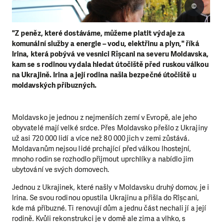
©
"Z peněz, které dostáváme, můžeme platit výdaje za
komunální služby a energie – vodu, elektřinu a plyn," říká
Irina, která pobývá ve vesnici Rîșcani na severu Moldavska,
kam se s rodinou vydala hledat útočiště před ruskou válkou
na Ukrajině. Irina a její rodina našla bezpečné útočiště u
moldavských příbuzných.
Moldavsko je jednou z nejmenších zemí v Evropě, ale jeho
obyvatelé mají velké srdce. Přes Moldavsko přešlo z Ukrajiny
už asi 720 000 lidí a více než 80 000 jich v zemi zůstává.
Moldavanům nejsou lidé prchající před válkou lhostejní,
mnoho rodin se rozhodlo přijmout uprchlíky a nabídlo jim
ubytování ve svých domovech.
Jednou z Ukrajinek, které našly v Moldavsku druhý domov, je i
Irina. Se svou rodinou opustila Ukrajinu a přišla do Rîșcani,
kde má příbuzné. Ti renovují dům a jednu část nechali jí a její
rodině. Kvůli rekonstrukci je v domě ale zima a vlhko, s