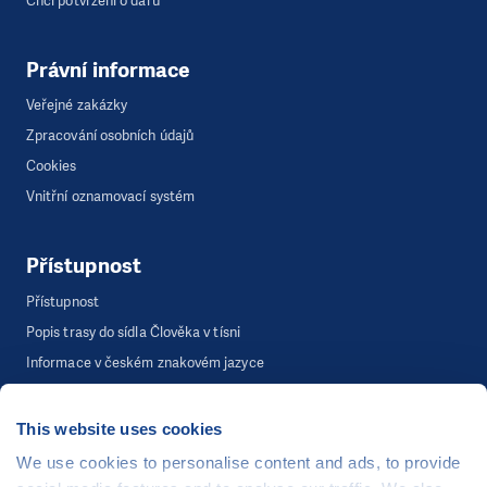
Chci potvrzení o daru
Právní informace
Veřejné zakázky
Zpracování osobních údajů
Cookies
Vnitřní oznamovací systém
Přístupnost
Přístupnost
Popis trasy do sídla Člověka v tísni
Informace v českém znakovém jazyce
This website uses cookies
©
Člověk v tísni, o.p.s.
, Šafaříkova 635/24, 120 00 Praha 2
We use cookies to personalise content and ads, to provide
Webová stránka běží na bezplatně poskytnutém server hostingu od