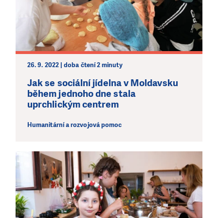
Abychom mohli pomáhat smysluplně, neobejdeme se
bez Vaší podpory. Ať už se nám rozhodnete pomoci
jedním darem nebo se stanete pravidelným dárcem
Klubu přátel, Vaše dary nám umožní pomoci vždy tam,
kde je to nejvíce potřeba.
26. 9. 2022 | doba čtení 2 minuty
Jak se sociální jídelna v Moldavsku
DAROVAT
DAROVAT PRAVIDELNĚ
během jednoho dne stala
uprchlickým centrem
Humanitární a rozvojová pomoc