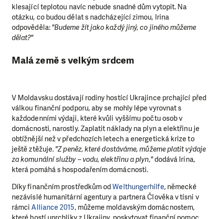
klesající teplotou navíc nebude snadné dům vytopit. Na
otázku, co budou dělat s nadcházející zimou, Irina
odpověděla:
"Budeme žít jako každý jiný, co jiného můžeme
dělat?"
Malá země s velkým srdcem
V Moldavsku dostávají rodiny hostící Ukrajince prchající před
válkou finanční podporu, aby se mohly lépe vyrovnat s
každodenními výdaji, které kvůli vyššímu počtu osob v
domácnosti, narostly. Zaplatit náklady na plyn a elektřinu je
obtížnější než v předchozích letech a energetická krize to
ještě ztěžuje.
"Z peněz, které dostáváme, můžeme platit výdaje
za komunální služby – vodu, elektřinu a plyn,"
dodává Irina,
která pomáhá s hospodařením domácnosti.
Díky finančním prostředkům od
Welthungerhilfe
, německé
nezávislé humanitární agentury a partnera Člověka v tísni v
rámci
Alliance 2015
, můžeme moldavským domácnostem,
které hostí uprchlíky z Ukrajiny, poskytovat finanční pomoc.