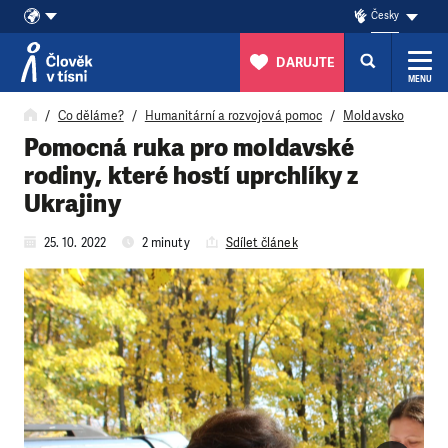
Česky
DARUJTE
MENU
Přeskočit na obsah
Co děláme?
Humanitární a rozvojová pomoc
Moldavsko
Pomocná ruka pro moldavské
rodiny, které hostí uprchlíky z
Ukrajiny
25. 10. 2022
2 minuty
Sdílet článek