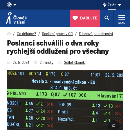
Česky
DARUJTE
MENU
Přeskočit na obsah
Co děláme?
Sociální práce v ČR
Dluhové poradenství
Poslanci schválili o dva roky
rychlejší oddlužení pro všechny
22. 5. 2024
2 minuty
Sdílet článek
©