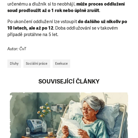
určenému a dlužník si to neobhájí,
může proces oddlužení
soud prodloužit až o 1 rok nebo úplně zrušit
.
Po ukončení oddlužení lze vstoupit
do dalšího už nikoliv po
10 letech, ale až po 12
. Doba oddlužování se v takovém
případě protáhne na 5 let.
Autor: ČvT
Dluhy
Sociální práce
Exekuce
SOUVISEJÍCÍ ČLÁNKY