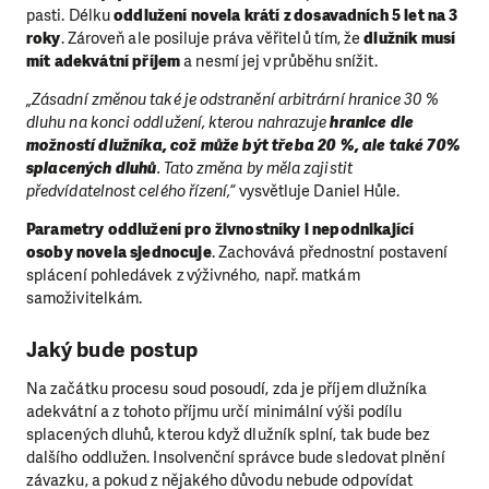
pasti. Délku
oddlužení novela krátí z dosavadních 5 let na 3
roky
. Zároveň ale posiluje práva věřitelů tím, že
dlužník musí
mít adekvátní příjem
a nesmí jej v průběhu snížit.
„Zásadní změnou také je odstranění arbitrární hranice 30 %
dluhu na konci oddlužení, kterou nahrazuje
hranice dle
možností dlužníka, což může být třeba 20 %, ale také 70%
splacených dluhů
. Tato změna by měla zajistit
předvídatelnost celého řízení,“
vysvětluje Daniel Hůle.
Parametry oddlužení pro živnostníky i nepodnikající
osoby novela sjednocuje
. Zachovává přednostní postavení
splácení pohledávek z výživného, např. matkám
samoživitelkám.
Jaký bude postup
Na začátku procesu soud posoudí, zda je příjem dlužníka
adekvátní a z tohoto příjmu určí minimální výši podílu
splacených dluhů, kterou když dlužník splní, tak bude bez
dalšího oddlužen. Insolvenční správce bude sledovat plnění
závazku, a pokud z nějakého důvodu nebude odpovídat