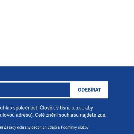
ODEBÍRAT
hlas společnosti Člověk v tísni, o.p.s., aby
ilovou adresu). Celé znění souhlasu
najdete zde
.
 ni
Zásady ochrany osobních údajů
a
Podmínky služby