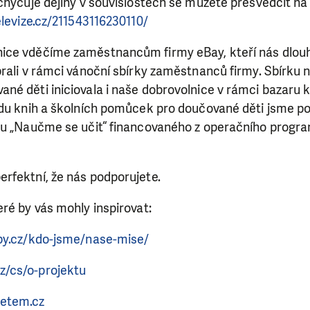
chycuje dějiny v souvislostech se můžete přesvědčit na 
DAROVAT
DAROVAT PRAVIDELNĚ
elevize.cz/211543116230110/
ice vděčíme zaměstnancům firmy eBay, kteří nás dlouh
rali v rámci vánoční sbírky zaměstnanců firmy. Sbírku 
né děti iniciovala i naše dobrovolnice v rámci bazaru 
du knih a školních pomůcek pro doučované děti jsme poř
tu „Naučme se učit“ financovaného z operačního progr
rfektní, že nás podporujete.
ré by vás mohly inspirovat:
by.cz/kdo-jsme/nase-mise/
/cs/o-projektu
etem.cz