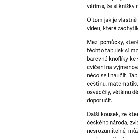
věříme, že si knížky 
O tom jak je vlastně
videu, které zachyti
Mezi pomůcky, které
těchto tabulek si moh
barevné knoflíky ke
cvičení na vyjmenova
něco se i naučit. Ta
LÍBÍ 
češtinu, matematiku
osvědčily, většinu dě
Abychom mohli
doporučit.
rozhodnete pomoc
Další kousek, ze kt
da
českého národa, zvlá
nesrozumitelné, může