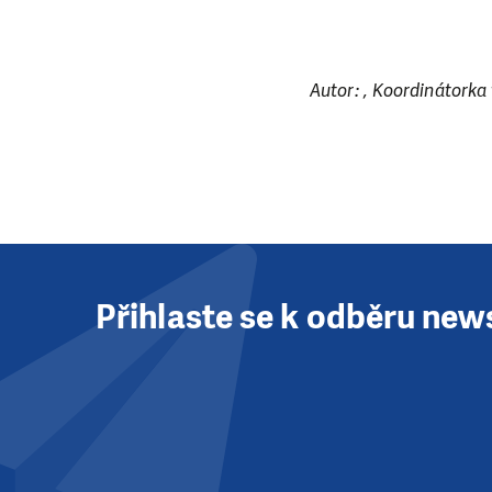
Autor: , Koordinátorka
Přihlaste se k odběru new