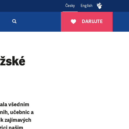
Česky
English
DARUJTE
ažské
tala všedním
nih, učebnic a
ik zajímavých
zici našim