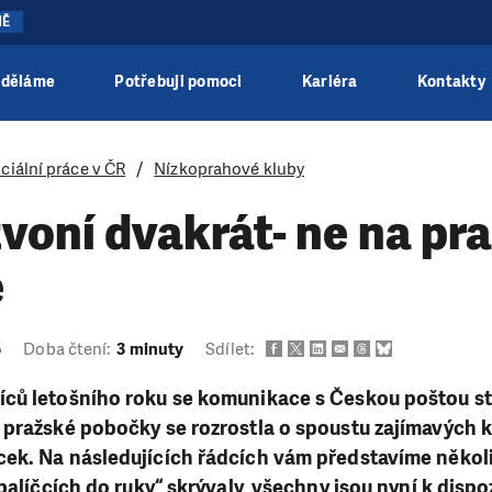
NĚ
 děláme
Potřebuji pomoci
Kariéra
Kontakty
ciální práce v ČR
Nízkoprahové kluby
voní dvakrát- ne na pr
e
5
Doba čtení:
3 minuty
Sdílet:
ců letošního roku se komunikace s Českou poštou s
pražské pobočky se rozrostla o spoustu zajímavých k
ek. Na následujících řádcích vám představíme někol
balíčcích do ruky“ skrývaly, všechny jsou nyní k dispo