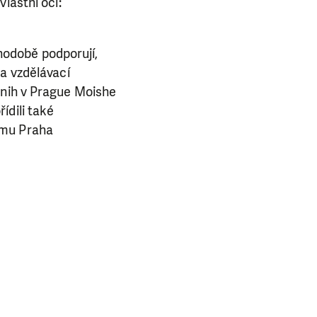
vlastní oči:
odobě podporují,
na vzdělávací
knih v Prague Moishe
ídili také
amu Praha