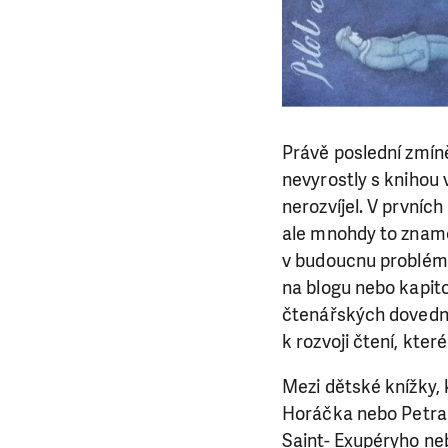
Právě poslední zmín
nevyrostly s knihou 
nerozvíjel. V prvníc
ale mnohdy to zname
v budoucnu problém 
na blogu nebo kapitol
čtenářských dovedno
k rozvoji čtení, kte
Mezi dětské knížky, 
Horáčka nebo Petra 
Saint- Exupéryho neb