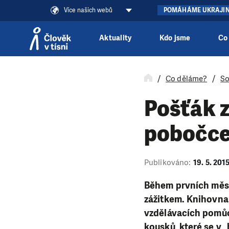
Více našich webů
POMÁHÁME UKRAJI
Aktuality
Kdo jsme
Co
Přeskočit na obsah
Co děláme?
So
Pošťák z
pobočc
Publikováno:
19. 5. 201
Během prvních měsí
zážitkem. Knihovna 
vzdělávacích pomůc
kousků, které se v „