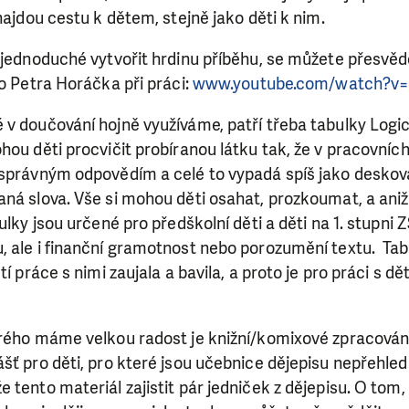
najdou cestu k dětem, stejně jako děti k nim.
 jednoduché vytvořit hrdinu příběhu, se můžete přesvěd
lo Petra Horáčka při práci:
www.youtube.com/watch?v
 v doučování hojně využíváme, patří třeba tabulky Logi
ou děti procvičit probíranou látku tak, že v pracovních 
 správným odpovědím a celé to vypadá spíš jako deskov
ná slova. Vše si mohou děti osahat, prozkoumat, a aniž 
bulky jsou určené pro předškolní děti a děti na 1. stupni
SE VÁM, CO DĚLÁME? PODPOŘT
, ale i finanční gramotnost nebo porozumění textu. Ta
tí práce s nimi zaujala a bavila, a proto je pro práci s
 pomáhat smysluplně, neobejdeme se bez Vaší podpory
i jedním darem nebo se stanete pravidelným dárcem K
erého máme velkou radost je knižní/komixové zpracován
ry nám umožní pomoci vždy tam, kde je to nejvíce potře
šť pro děti, pro které jsou učebnice dějepisu nepřehle
 tento materiál zajistit pár jedniček z dějepisu. O tom,