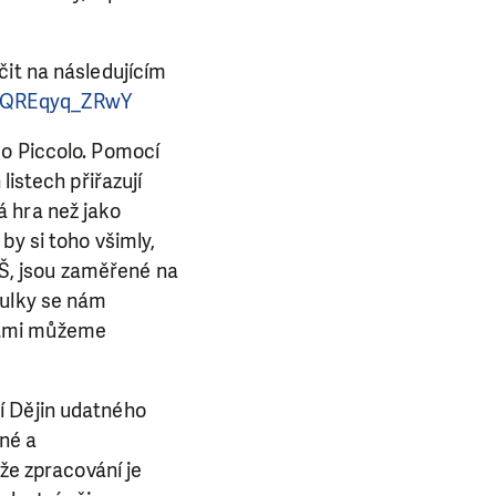
čit na následujícím
=QREqyq_ZRwY
co Piccolo. Pomocí
listech přiřazují
á hra než jako
by si toho všimly,
 ZŠ, jsou zaměřené na
E NÁS!
bulky se nám
 dětmi můžeme
. Ať už se nám
lubu přátel, Vaše
í Dějin udatného
ba.
dné a
 že zpracování je