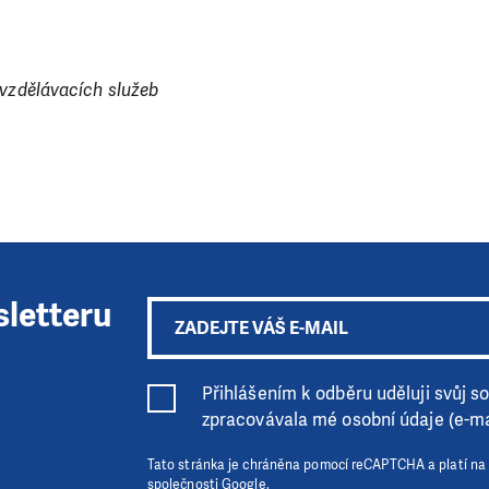
 vzdělávacích služeb
sletteru
Přihlášením k odběru uděluji svůj sou
zpracovávala mé osobní údaje (e-ma
Tato stránka je chráněna pomocí reCAPTCHA a platí na
společnosti Google.