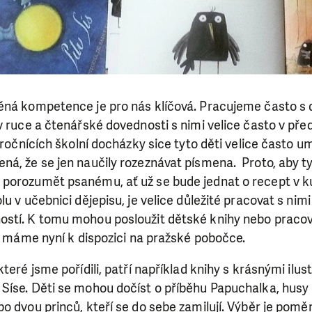
ěná kompetence je pro nás klíčová. Pracujeme často s 
v ruce a čtenářské dovednosti s nimi velice často v př
h ročnících školní docházky sice tyto děti velice často u
ná, že se jen naučily rozeznávat písmena. Proto, aby t
porozumět psanému, ať už se bude jednat o recept v k
u v učebnici dějepisu, je velice důležité pracovat s nimi
stí. K tomu mohou posloužit dětské knihy nebo pracovn
ré máme nyní k dispozici na pražské pobočce.
které jsme pořídili, patří například knihy s krásnými ilu
Síse. Děti se mohou dočíst o příběhu Papuchalka, husy 
o dvou princů, kteří se do sebe zamilují. Výběr je poměr