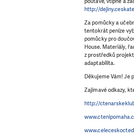
poutavé, vtipné a za
http://dejiny.ceskat
Za pomůcky a učebn
tentokrát peníze vyb
pomůcky pro doučova
House. Materiály, řa
z prostředků projek
adaptabilita.
Děkujeme Vám! Je pe
Zajímavé odkazy, kte
http://ctenarskeklu
www.ctenipomaha.cz
www.celeceskocted