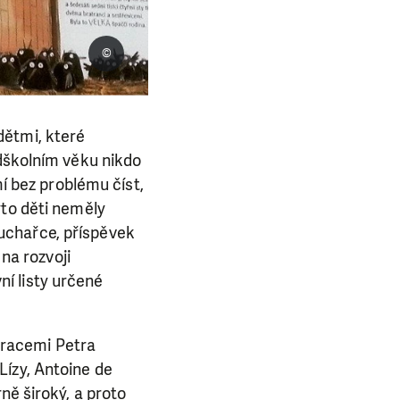
©
dětmi, které
edškolním věku nikdo
mí bez problému číst,
yto děti neměly
uchařce, příspěvek
 na rozvoji
í listy určené
stracemi Petra
Lízy, Antoine de
ně široký, a proto