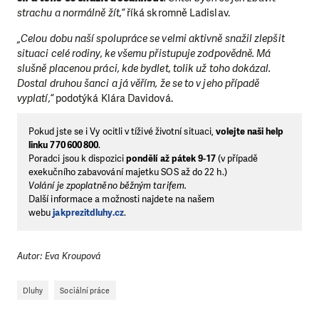
strachu a normálně žít,“
říká skromně Ladislav.
„Celou dobu naší spolupráce se velmi aktivně snažil zlepšit
situaci celé rodiny, ke všemu přistupuje zodpovědně. Má
slušně placenou práci, kde bydlet, tolik už toho dokázal.
Dostal druhou šanci a já věřím, že se to v jeho případě
vyplatí,“
podotýká Klára Davidová.
Pokud jste se i Vy ocitli v tíživé životní situaci,
volejte naši help
linku 770 600 800
.
Poradci jsou k dispozici
pondělí až pátek 9-17
(v případě
exekučního zabavování majetku SOS až do 22 h.)
Volání je zpoplatněno běžným tarifem.
Další informace a možnosti najdete na našem
webu
jakprezitdluhy.cz
.
Autor: Eva Kroupová
Dluhy
Sociální práce