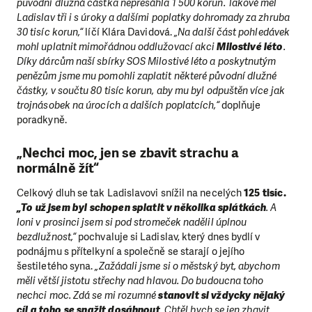
původní dlužná částka nepřesáhla 1 500 korun. Takové měl
Ladislav tři i s úroky a dalšími poplatky dohromady za zhruba
30 tisíc korun,“
líčí Klára Davidová.
„Na další část pohledávek
mohl uplatnit mimořádnou oddlužovací akci
Milostivé léto
.
Díky dárcům naší sbírky SOS Milostivé léto a poskytnutým
penězům jsme mu pomohli zaplatit některé původní dlužné
částky, v součtu 80 tisíc korun, aby mu byl odpuštěn více jak
trojnásobek na úrocích a dalších poplatcích,“
doplňuje
poradkyně.
„Nechci moc, jen se zbavit strachu a
normálně žít“
Celkový dluh se tak Ladislavovi snížil na necelých
125 tisíc.
„To už jsem byl schopen splatit v několika splátkách
. A
loni v prosinci jsem si pod stromeček nadělil úplnou
bezdlužnost,“
pochvaluje si Ladislav, který dnes bydlí v
podnájmu s přítelkyní a společně se starají o jejího
šestiletého syna.
„Zažádali jsme si o městský byt, abychom
měli větší jistotu střechy nad hlavou. Do budoucna toho
nechci moc. Zdá se mi rozumné
stanovit si vždycky nějaký
cíl a toho se snažit dosáhnout
. Chtěl bych se jen zbavit