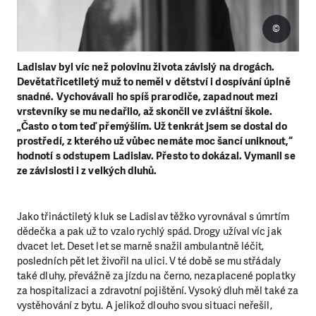
©
Ladislav byl víc než polovinu života závislý na drogách.
Devětatřicetiletý muž to neměl v dětství i dospívání úplně
snadné. Vychovávali ho spíš prarodiče, zapadnout mezi
vrstevníky se mu nedařilo, až skončil ve zvláštní škole.
„Často o tom teď přemýšlím. Už tenkrát jsem se dostal do
prostředí, z kterého už vůbec nemáte moc šancí uniknout,“
hodnotí s odstupem Ladislav. Přesto to dokázal. Vymanil se
ze závislosti i z velkých dluhů.
Jako třináctiletý kluk se Ladislav těžko vyrovnával s úmrtím
dědečka a pak už to vzalo rychlý spád. Drogy užíval víc jak
dvacet let. Deset let se marně snažil ambulantně léčit,
posledních pět let živořil na ulici. V té době se mu střádaly
také dluhy, převážně za jízdu na černo, nezaplacené poplatky
za hospitalizaci a zdravotní pojištění. Vysoký dluh měl také za
vystěhování z bytu. A jelikož dlouho svou situaci neřešil,