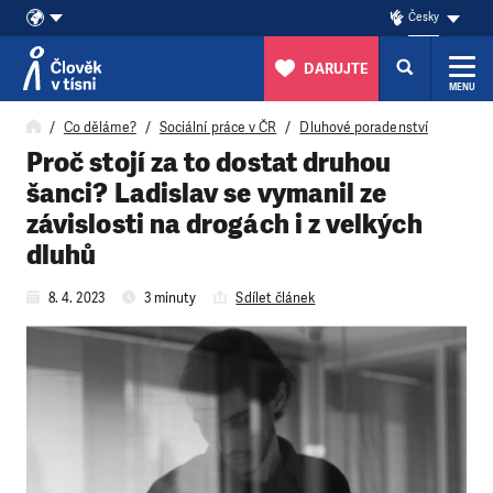
Česky
DARUJTE
MENU
Přeskočit na obsah
Co děláme?
Sociální práce v ČR
Dluhové poradenství
Proč stojí za to dostat druhou
šanci? Ladislav se vymanil ze
závislosti na drogách i z velkých
dluhů
8. 4. 2023
3 minuty
Sdílet článek