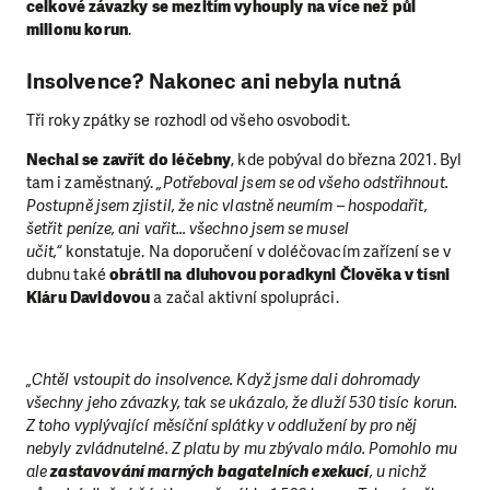
celkové závazky se mezitím vyhouply na více než půl
milionu korun
.
Insolvence? Nakonec ani nebyla nutná
Tři roky zpátky se rozhodl od všeho osvobodit.
Nechal se zavřít do léčebny
, kde pobýval do března 2021. Byl
tam i zaměstnaný.
„Potřeboval jsem se od všeho odstřihnout.
Postupně jsem zjistil, že nic vlastně neumím – hospodařit,
šetřit peníze, ani vařit… všechno jsem se musel
učit,“
konstatuje. Na doporučení v doléčovacím zařízení se v
dubnu také
obrátil na dluhovou poradkyni Člověka v tísni
Kláru Davidovou
a začal aktivní spolupráci.
„Chtěl vstoupit do insolvence. Když jsme dali dohromady
všechny jeho závazky, tak se ukázalo, že dluží 530 tisíc korun.
Z toho vyplývající měsíční splátky v oddlužení by pro něj
nebyly zvládnutelné. Z platu by mu zbývalo málo. Pomohlo mu
ale
zastavování marných bagatelních exekucí
, u nichž