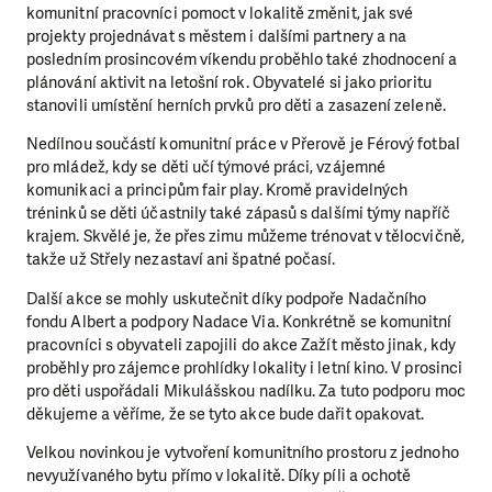
komunitní pracovníci pomoct v lokalitě změnit, jak své
projekty projednávat s městem i dalšími partnery a na
posledním prosincovém víkendu proběhlo také zhodnocení a
plánování aktivit na letošní rok. Obyvatelé si jako prioritu
stanovili umístění herních prvků pro děti a zasazení zeleně.
Nedílnou součástí komunitní práce v Přerově je Férový fotbal
pro mládež, kdy se děti učí týmové práci, vzájemné
komunikaci a principům fair play. Kromě pravidelných
tréninků se děti účastnily také zápasů s dalšími týmy napříč
krajem. Skvělé je, že přes zimu můžeme trénovat v tělocvičně,
takže už Střely nezastaví ani špatné počasí.
Další akce se mohly uskutečnit díky podpoře Nadačního
fondu Albert a podpory Nadace Via. Konkrétně se komunitní
pracovníci s obyvateli zapojili do akce Zažít město jinak, kdy
proběhly pro zájemce prohlídky lokality i letní kino. V prosinci
pro děti uspořádali Mikulášskou nadílku. Za tuto podporu moc
děkujeme a věříme, že se tyto akce bude dařit opakovat.
Velkou novinkou je vytvoření komunitního prostoru z jednoho
nevyužívaného bytu přímo v lokalitě. Díky píli a ochotě