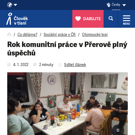
Česky
DARUJTE
MENU
Přeskočit na obsah
Co děláme?
Sociální práce v ČR
Olomoucký kraj
Rok komunitní práce v Přerově plný
úspěchů
4. 1. 2022
2 minuty
Sdílet článek
©