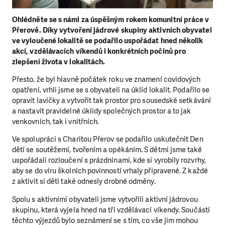
Ohlédněte se s námi za úspěšným rokem komunitní práce v
Přerově. Díky vytvoření jádrové skupiny aktivních obyvatel
ve vyloučené lokalitě se podařilo uspořádat hned několik
akcí, vzdělávacích víkendů i konkrétních počinů pro
zlepšení života v lokalitách.
Přesto, že byl hlavně počátek roku ve znamení covidových
opatření, vrhli jsme se s obyvateli na úklid lokalit. Podařilo se
opravit lavičky a vytvořit tak prostor pro sousedské setkávání
a nastavit pravidelné úklidy společných prostor a to jak
venkovních, tak i vnitřních.
Ve spolupráci s Charitou Přerov se podařilo uskutečnit Den
dětí se soutěžemi, tvořením a opékáním. S dětmi jsme také
uspořádali rozloučení s prázdninami, kde si vyrobily rozvrhy,
aby se do víru školních povinností vrhaly připravené. Z každé
z aktivit si děti také odnesly drobné odměny.
Spolu s aktivními obyvateli jsme vytvořili aktivní jádrovou
skupinu, která vyjela hned na tři vzdělávací víkendy. Součástí
těchto výjezdů bylo seznámení se s tím, co vše jim mohou