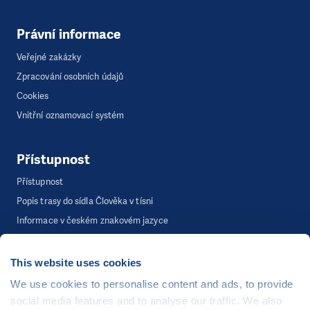
Právní informace
Veřejné zakázky
Zpracování osobních údajů
Cookies
Vnitřní oznamovací systém
Přístupnost
Přístupnost
Popis trasy do sídla Člověka v tísni
Informace v českém znakovém jazyce
This website uses cookies
©
Člověk v tísni, o.p.s.
, Šafaříkova 635/24, 120 00 Praha 2
We use cookies to personalise content and ads, to provide
Webová stránka běží na bezplatně poskytnutém server hostingu od
social media features and to analyse our traffic. We also
CZECHIA.COM
. Děkujeme.