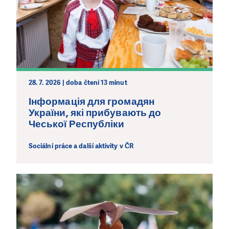
28. 7. 2026 | doba čtení 13 minut
Інформація для громадян
України, які прибувають до
Чеської Республіки
Sociální práce a další aktivity v ČR
LÍBÍ SE VÁM, CO DĚLÁME?
PODPOŘTE NÁS!