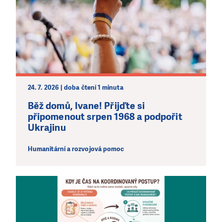
Abychom mohli pomáhat smysluplně, neobejdeme se
bez Vaší podpory. Ať už se nám rozhodnete pomoci
jedním darem nebo se stanete pravidelným dárcem
Klubu přátel, Vaše dary nám umožní pomoci vždy tam,
kde je to nejvíce potřeba.
DAROVAT
DAROVAT PRAVIDELNĚ
24. 7. 2026 | doba čtení 1 minuta
Běž domů, Ivane! Přijďte si
připomenout srpen 1968 a podpořit
Ukrajinu
Humanitární a rozvojová pomoc