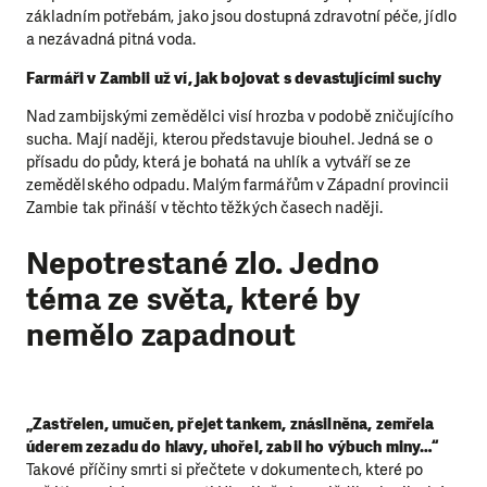
základním potřebám, jako jsou dostupná zdravotní péče, jídlo
a nezávadná pitná voda.
Farmáři v Zambii už ví, jak bojovat s devastujícími suchy
Nad zambijskými zemědělci visí hrozba v podobě zničujícího
sucha. Mají naději, kterou představuje biouhel. Jedná se o
přísadu do půdy, která je bohatá na uhlík a vytváří se ze
zemědělského odpadu. Malým farmářům v Západní provincii
Zambie tak přináší v těchto těžkých časech naději.
Nepotrestané zlo. Jedno
téma ze světa, které by
nemělo zapadnout
„Zastřelen, umučen, přejet tankem, znásilněna, zemřela
úderem zezadu do hlavy, uhořel, zabil ho výbuch miny…“
Takové příčiny smrti si přečtete v dokumentech, které po