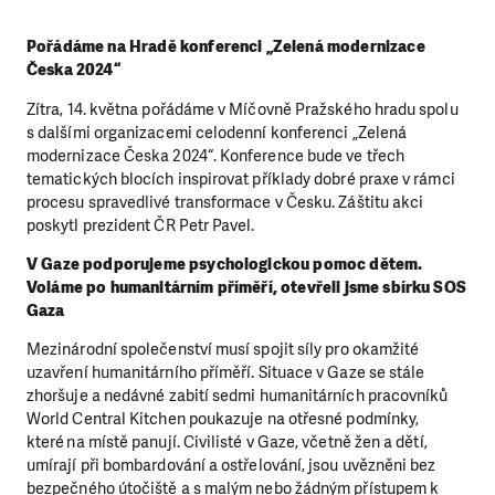
Pořádáme na Hradě konferenci „Zelená modernizace
Česka 2024“
Zítra, 14. května pořádáme v Míčovně Pražského hradu spolu
s dalšími organizacemi celodenní konferenci „Zelená
modernizace Česka 2024“. Konference bude ve třech
tematických blocích inspirovat příklady dobré praxe v rámci
procesu spravedlivé transformace v Česku. Záštitu akci
poskytl prezident ČR Petr Pavel.
V Gaze podporujeme psychologickou pomoc dětem.
Voláme po humanitárním příměří, otevřeli jsme sbírku SOS
Gaza
Mezinárodní společenství musí spojit síly pro okamžité
uzavření humanitárního příměří. Situace v Gaze se stále
zhoršuje a nedávné zabití sedmi humanitárních pracovníků
World Central Kitchen poukazuje na otřesné podmínky,
které na místě panují. Civilisté v Gaze, včetně žen a dětí,
umírají při bombardování a ostřelování, jsou uvězněni bez
bezpečného útočiště a s malým nebo žádným přístupem k