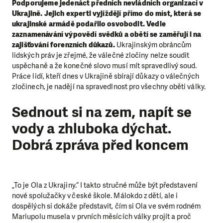
Podporujeme jedenáct předních nevládních organizací v
Ukrajině. Jejich experti vyjíždějí přímo do míst, která se
ukrajinské armádě podařilo osvobodit. Vedle
zaznamenávání výpovědí svědků a obětí se zaměřují i na
zajišťování forenzních důkazů.
Ukrajinským obráncům
lidských práv je zřejmé, že válečné zločiny nelze soudit
uspěchaně a že konečné slovo musí mít spravedlivý soud.
Práce lidí, kteří dnes v Ukrajině sbírají důkazy o válečných
zločinech, je nadějí na spravedlnost pro všechny oběti války.
Sednout si na zem, napít se
vody a zhluboka dýchat.
Dobrá zpráva před koncem
„To je Ola z Ukrajiny.“ I takto stručné může být představení
nové spolužačky v české škole. Málokdo z dětí, ale i
dospělých si dokáže představit, čím si Ola ve svém rodném
Mariupolu musela v prvních měsících války projít a proč