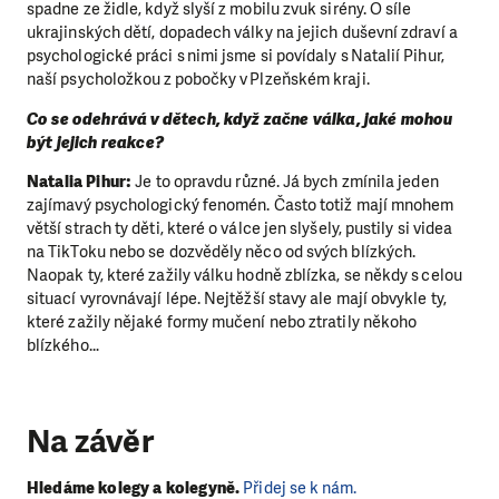
spadne ze židle, když slyší z mobilu zvuk sirény. O síle
ukrajinských dětí, dopadech války na jejich duševní zdraví a
psychologické práci s nimi jsme si povídaly s Natalií Pihur,
naší psycholožkou z pobočky v Plzeňském kraji.
Co se odehrává v dětech, když začne válka, jaké mohou
být jejich reakce?
Natalia Pihur:
Je to opravdu různé. Já bych zmínila jeden
zajímavý psychologický fenomén. Často totiž mají mnohem
větší strach ty děti, které o válce jen slyšely, pustily si videa
na TikToku nebo se dozvěděly něco od svých blízkých.
Naopak ty, které zažily válku hodně zblízka, se někdy s celou
situací vyrovnávají lépe. Nejtěžší stavy ale mají obvykle ty,
které zažily nějaké formy mučení nebo ztratily někoho
blízkého…
Na závěr
Hledáme kolegy a kolegyně.
Přidej se k nám.