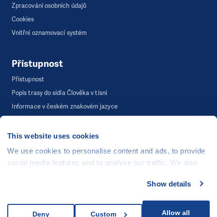
Zpracování osobních údajů
Cookies
Vnitřní oznamovací systém
Přístupnost
Přístupnost
Popis trasy do sídla Člověka v tísni
Informace v českém znakovém jazyce
This website uses cookies
©
Člověk v tísni, o.p.s.
, Šafaříkova 635/24, 120 00 Praha 2
We use cookies to personalise content and ads, to provide
Webová stránka běží na bezplatně poskytnutém server hostingu od
social media features and to analyse our traffic. We also
CZECHIA.COM
. Děkujeme.
share information about your use of our site with our social
Show details
Developed by
media, advertising and analytics partners who may
UI & UX
Michal Kruška
a
Michal Brtníček
combine it with other information that you’ve provided to
Vizuální identita
MARVIL
them or that they’ve collected from your use of their
Allow all
Deny
Custom