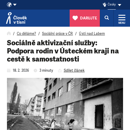
Česky
DARUJTE
MENU
Přeskočit na obsah
Co děláme?
Sociální práce v ČR
Ústí nad Labem
Sociálně aktivizační služby:
Podpora rodin v Ústeckém kraji na
cestě k samostatnosti
18. 2. 2026
3 minuty
Sdílet článek