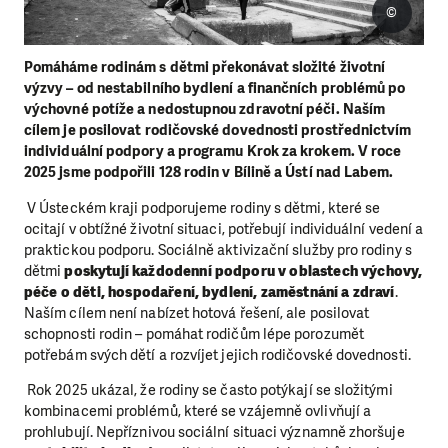
©
Pomáháme rodinám s dětmi překonávat složité životní
výzvy – od nestabilního bydlení a finančních problémů po
výchovné potíže a nedostupnou zdravotní péči. Naším
cílem je posilovat rodičovské dovednosti prostřednictvím
individuální podpory a programu Krok za krokem. V roce
2025 jsme podpořili 128 rodin v Bílině a Ústí nad Labem.
V Ústeckém kraji podporujeme rodiny s dětmi, které se
ocitají v obtížné životní situaci, potřebují individuální vedení a
praktickou podporu. Sociálně aktivizační služby pro rodiny s
dětmi
poskytují každodenní podporu v oblastech výchovy,
péče o děti, hospodaření, bydlení, zaměstnání a zdraví
.
Naším cílem není nabízet hotová řešení, ale posilovat
schopnosti rodin – pomáhat rodičům lépe porozumět
potřebám svých dětí a rozvíjet jejich rodičovské dovednosti.
Rok 2025 ukázal, že rodiny se často potýkají se složitými
kombinacemi problémů, které se vzájemně ovlivňují a
prohlubují. Nepříznivou sociální situaci významně zhoršuje