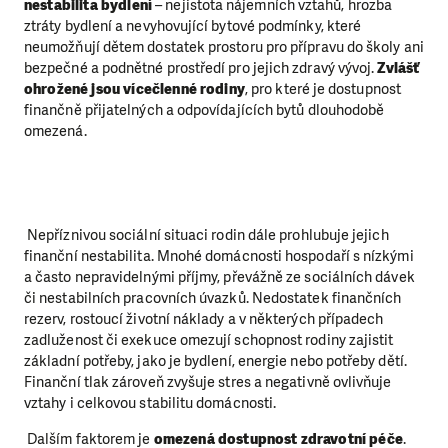
nestabilita bydlení
– nejistota nájemních vztahů, hrozba
ztráty bydlení a nevyhovující bytové podmínky, které
neumožňují dětem dostatek prostoru pro přípravu do školy ani
bezpečné a podnětné prostředí pro jejich zdravý vývoj.
Zvlášť
ohrožené jsou vícečlenné rodiny
, pro které je dostupnost
finančně přijatelných a odpovídajících bytů dlouhodobě
omezená.
Nepříznivou sociální situaci rodin dále prohlubuje jejich
finanční nestabilita. Mnohé domácnosti hospodaří s nízkými
a často nepravidelnými příjmy, převážně ze sociálních dávek
či nestabilních pracovních úvazků. Nedostatek finančních
rezerv, rostoucí životní náklady a v některých případech
zadluženost či exekuce omezují schopnost rodiny zajistit
základní potřeby, jako je bydlení, energie nebo potřeby dětí.
Finanční tlak zároveň zvyšuje stres a negativně ovlivňuje
vztahy i celkovou stabilitu domácnosti.
Dalším faktorem je
omezená dostupnost zdravotní péče
.