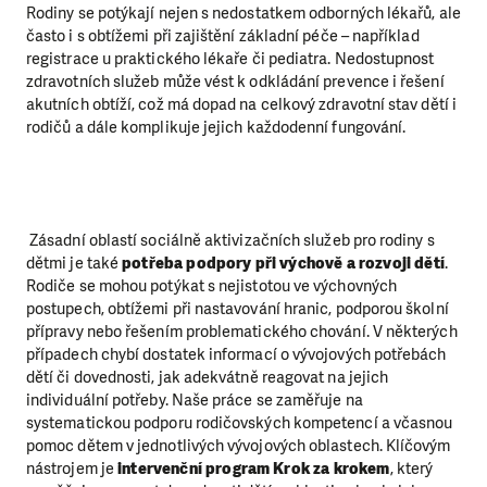
Rodiny se potýkají nejen s nedostatkem odborných lékařů, ale
často i s obtížemi při zajištění základní péče – například
registrace u praktického lékaře či pediatra. Nedostupnost
zdravotních služeb může vést k odkládání prevence i řešení
akutních obtíží, což má dopad na celkový zdravotní stav dětí i
rodičů a dále komplikuje jejich každodenní fungování.
Zásadní oblastí sociálně aktivizačních služeb pro rodiny s
dětmi je také
potřeba podpory při výchově a rozvoji dětí
.
Rodiče se mohou potýkat s nejistotou ve výchovných
postupech, obtížemi při nastavování hranic, podporou školní
přípravy nebo řešením problematického chování. V některých
případech chybí dostatek informací o vývojových potřebách
dětí či dovednosti, jak adekvátně reagovat na jejich
individuální potřeby. Naše práce se zaměřuje na
systematickou podporu rodičovských kompetencí a včasnou
pomoc dětem v jednotlivých vývojových oblastech. Klíčovým
nástrojem je
intervenční program Krok za krokem
, který