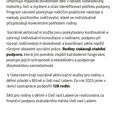
umožňuje mapovat dovednosti dětí v oblasti sebeobsluhy,
motoriky, řeči a myšlení a včas identifikovat potřebu podpory.
Program zároveň poskytuje rodičům praktické nástroje a
metody pozitivního rodičovství, které se individuálně
přizpůsobují konkrétním potřebám rodiny.
Sociálně aktivizační služby jsou poskytovány kontinuálně a
zahrnují individuální konzultace s rodinami, podporu při
rozvoji rodičovských dovedností a koordinaci péče napříč
různými oblastmi sociální práce.
Rodiny získávají stabilní
podporu
, která jim pomáhá zlepšit každodenní fungování,
posiluje jejich schopnosti a sebedůvěru a podporuje
dlouhodobou samostatnost.
V Ústeckém kraji sociálně aktivizační služby pro rodiny s
dětmi působí v Bílině a Ústí nad Labem. Za rok 2025 jsme v
rámci spolupráce podpořili
128 rodin
.
SAS pro rodiny s dětmi v Ústí nad Labem je realizována za
finanční podpory statutárního města Ústí nad Labem.