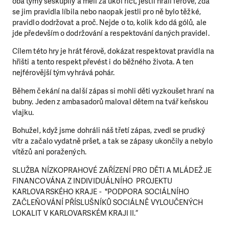
oba týmy seskupily a měli za úkol říct, jestli hráli férově, zda
se jim pravidla líbila nebo naopak jestli pro ně bylo těžké,
pravidlo dodržovat a proč. Nejde o to, kolik kdo dá gólů, ale
jde především o dodržování a respektování daných pravidel.
Cílem této hry je hrát férově, dokázat respektovat pravidla na
hřišti a tento respekt převést i do běžného života. A ten
nejférovější tým vyhrává pohár.
Během čekání na další zápas si mohli děti vyzkoušet hraní na
bubny. Jeden z ambasadorů maloval dětem na tvář keňskou
vlajku.
Bohužel, když jsme dohráli náš třetí zápas, zvedl se prudký
vítr a začalo vydatně pršet, a tak se zápasy ukončily a nebylo
vítězů ani poražených.
SLUŽBA NÍZKOPRAHOVÉ ZAŘÍZENÍ PRO DĚTI A MLÁDEŽ JE
FINANCOVÁNA Z INDIVIDUÁLNÍHO PROJEKTU
KARLOVARSKÉHO KRAJE - "PODPORA SOCIÁLNÍHO
ZAČLEŇOVÁNÍ PŘÍSLUŠNÍKŮ SOCIÁLNĚ VYLOUČENÝCH
LOKALIT V KARLOVARSKÉM KRAJI II.“