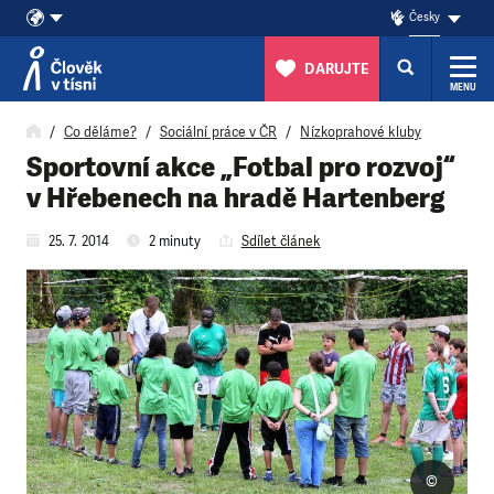
Česky
DARUJTE
MENU
Přeskočit na obsah
Co děláme?
Sociální práce v ČR
Nízkoprahové kluby
Sportovní akce „Fotbal pro rozvoj“
v Hřebenech na hradě Hartenberg
25. 7. 2014
2 minuty
Sdílet článek
©