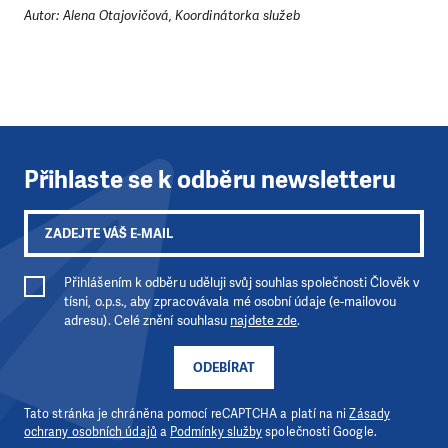
LÍBÍ SE VÁM, CO DĚLÁME?
Autor: Alena Otajovičová, Koordinátorka služeb
PODPOŘTE NÁS!
Abychom mohli pomáhat smysluplně, neobejdeme se
bez Vaší podpory. Ať už se nám rozhodnete pomoci
jedním darem nebo se stanete pravidelným dárcem
Klubu přátel, Vaše dary nám umožní pomoci vždy tam,
kde je to nejvíce potřeba.
Přihlaste se k odběru newsletteru
DAROVAT
DAROVAT PRAVIDELNĚ
Přihlášením k odběru uděluji svůj souhlas společnosti Člověk v
tísni, o.p.s., aby zpracovávala mé osobní údaje (e-mailovou
adresu). Celé znění souhlasu
najdete zde
.
ODEBÍRAT
Tato stránka je chráněna pomocí reCAPTCHA a platí na ni
Zásady
ochrany osobních údajů
a
Podmínky služby
společnosti Google.