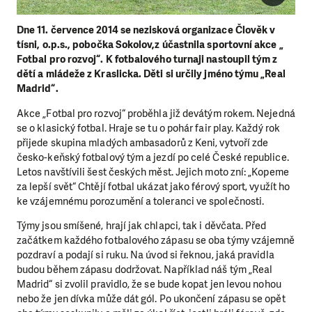
Dne 11. července 2014 se nezisková organizace Člověk v
tísni, o.p.s., pobočka Sokolov,z účastnila sportovní akce „
Fotbal pro rozvoj“. K fotbalového turnaji nastoupil tým z
dětí a mládeže z Kraslicka. Děti si určily jméno týmu „Real
Madrid“.
Akce „Fotbal pro rozvoj“ proběhla již devátým rokem. Nejedná
se o klasický fotbal. Hraje se tu o pohár fair play. Každý rok
přijede skupina mladých ambasadorů z Keni, vytvoří zde
česko-keňský fotbalový tým a jezdí po celé České republice.
Letos navštívili šest českých měst. Jejich moto zní: „Kopeme
za lepší svět“ Chtějí fotbal ukázat jako férový sport, využít ho
ke vzájemnému porozumění a toleranci ve společnosti.
Týmy jsou smíšené, hrají jak chlapci, tak i děvčata. Před
začátkem každého fotbalového zápasu se oba týmy vzájemně
pozdraví a podají si ruku. Na úvod si řeknou, jaká pravidla
budou během zápasu dodržovat. Například náš tým „Real
Madrid“ si zvolil pravidlo, že se bude kopat jen levou nohou
nebo že jen dívka může dát gól. Po ukončení zápasu se opět