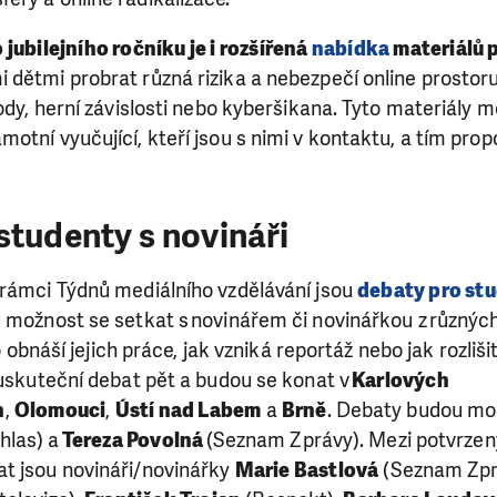
jubilejního ročníku je i rozšířená
nabídka
materiálů 
dětmi probrat různá rizika a nebezpečí online prostoru
vody, herní závislosti nebo kyberšikana. Tyto materiály
otní vyučující, kteří jsou s nimi v kontaktu, a tím propo
studenty s novináři
 rámci Týdnů mediálního vzdělávání jsou
debaty pro st
u možnost se setkat s novinářem či novinářkou z různýc
co obnáší jejich práce, jak vzniká reportáž nebo jak rozliši
 uskuteční debat pět a budou se konat v
Karlových
h
,
Olomouci
,
Ústí nad Labem
a
Brně
. Debaty budou m
hlas) a
Tereza Povolná
(Seznam Zprávy). Mezi potvrze
t jsou novináři/novinářky
Marie Bastlová
(Seznam Zpr