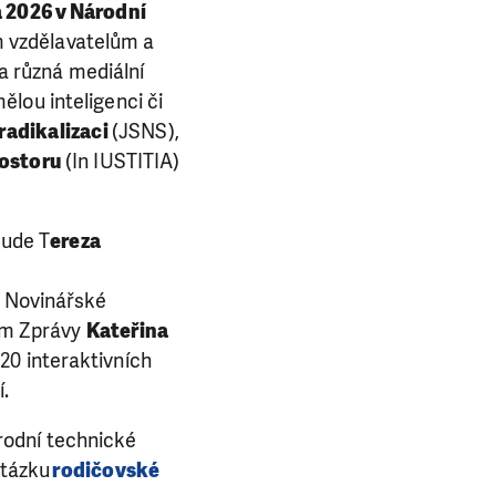
a 2026 v Národní
m vzdělavatelům a
 různá mediální
lou inteligenci či
radikalizaci
(JSNS),
rostoru
(In IUSTITIA)
bude T
ereza
í Novinářské
am Zprávy
Kateřina
20 interaktivních
í.
rodní technické
otázku
rodičovské