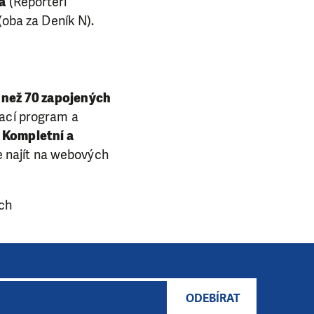
á
(Reportéři
(oba za Deník N).
 než 70 zapojených
vací program a
.
Kompletní a
e najít na webových
ých
ODEBÍRAT