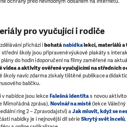
jené ochrany před nevhodným obsahem na internetu.
riály pro vyučující i rodiče
zdělávání přichází i
bohatá
nabídka
lekcí, materiálů a
 i střední školy jsou připravené výukové plakáty s intera
 plány do hodin i doporučení na filmy zaměřené na aktuá
ké videa a aktivity ověřené vyučujícími na středních
né školy navíc zdarma získaly tištěné publikace a didakti
nusového balíčku.
 v nabídce jsou lekce
Falešná identita
s novou aktivit
e Mimořádná zpráva),
Novinář na místě
(lekce Válečný 
ediální ring 2 – Zpravodajství) a
Jak mluvit, když se n
stí nabídky je i nejnovější díl série
Skrytý svět incelů
,
éry a online radikalizace.