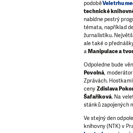
podobě
Veletrhu me
technické knihovně
nabídne pestrý pro
témata, například de
žurnalistiku. Největš
ale také o přednášk
a
Manipulace a tvo
Odpoledne bude vě
Povolná
, moderátor
Zprávách. Hostkami b
ceny
Zdislava Poko
Šafaříková
. Na vel
stánků zapojených mé
Ve stejný den odpol
knihovny (NTK) v Pr