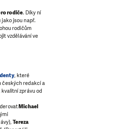
pro rodiče
. Díky ní
 jako jsou např.
 mohou rodičům
jit vzdělávání ve
udenty
, které
h českých redakcí a
t kvalitní zprávu od
oderovat
Michael
nými
ávy),
Tereza