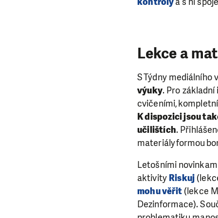
kontroly
a s ní spo
Lekce a mate
S Týdny mediálního v
výuky
. Pro základní
cvičeními, kompletní
K dispozici jsou ta
učilištích
. Přihláše
materiály formou bo
Letošními novinkami
aktivity
Riskuj
(lekc
mohu věřit
(lekce M
Dezinformace). Součá
problematiku manosf