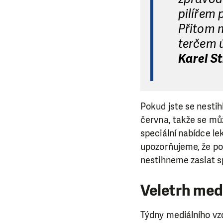
pilířem
Přitom m
terčem ú
Karel S
Pokud jste se nestihl
června, takže se mů
speciální nabídce l
upozorňujeme, že poku
nestihneme zaslat sp
Veletrh med
Týdny mediálního vz