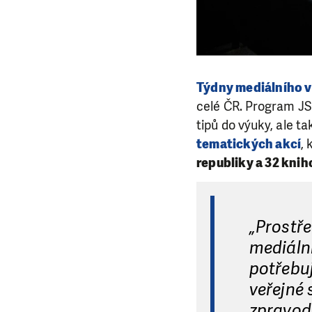
Týdny mediálního 
celé ČR. Program JSN
tipů do výuky, ale t
tematických akcí
,
republiky a 32 kni
„Prostře
mediální
potřebuj
veřejné 
zpravoda