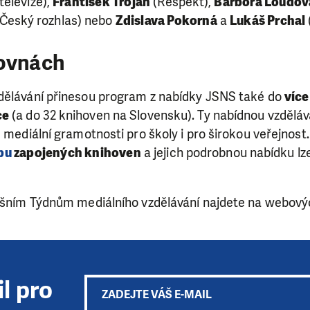
televize),
František Trojan
(Respekt),
Barbora Loudov
Český rozhlas) nebo
Zdislava Pokorná
a
Lukáš Prchal
hovnách
dělávání přinesou program z nabídky JSNS také do
více
ce
(a do 32 knihoven na Slovensku). Ty nabídnou vzdělá
e mediální gramotnosti pro školy i pro širokou veřejnost
pu
zapojených knihoven
a jejich podrobnou nabídku lz
tošním Týdnům mediálního vzdělávání najdete na webov
l pro