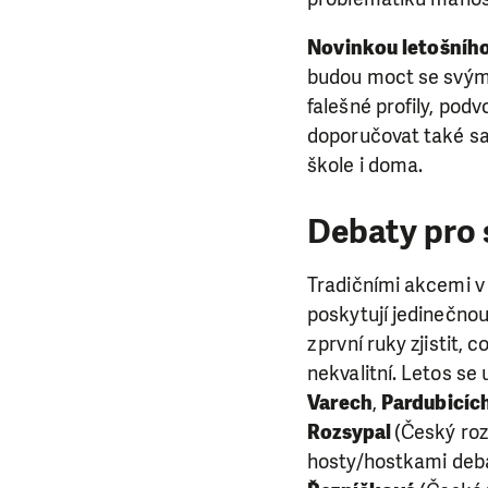
Novinkou letošního 
budou moct se svými 
falešné profily, pod
doporučovat také sam
škole i doma.
Debaty pro 
Tradičními akcemi v
poskytují jedinečno
z první ruky zjistit, 
nekvalitní. Letos se
Varech
,
Pardubicíc
Rozsypal
(Český roz
hosty/hostkami deba