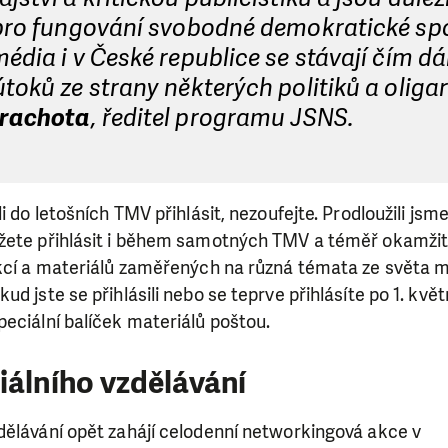
 pro fungování svobodné demokratické spo
édia i v České republice se stávají čím dá
toků ze strany některých politiků a oligar
trachota
, ředitel programu JSNS.
i do letošních TMV přihlásit, nezoufejte. Prodloužili jsme
žete přihlásit i během samotných TMV a téměř okamžitě
ekcí a materiálů zaměřených na různá témata ze světa m
d jste se přihlásili nebo se teprve přihlásíte po 1. kvě
eciální balíček materiálů poštou.
iálního vzdělávání
dělávání opět zahájí celodenní networkingová akce v