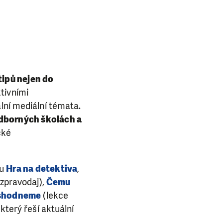
 tipů nejen do
ktivními
lní mediální témata.
 odborných školách a
cké
ou
Hra na detektiva
,
zpravodaj),
Čemu
eshodneme
(lekce
 který řeší aktuální