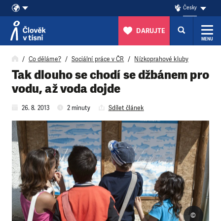
Česky
DARUJTE
MENU
Přeskočit na obsah
Co děláme?
Sociální práce v ČR
Nízkoprahové kluby
Tak dlouho se chodí se džbánem pro
vodu, až voda dojde
26. 8. 2013
2 minuty
Sdílet článek
©