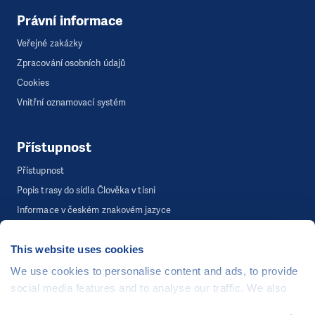
Právní informace
Veřejné zakázky
Zpracování osobních údajů
Cookies
Vnitřní oznamovací systém
Přístupnost
Přístupnost
Popis trasy do sídla Člověka v tísni
Informace v českém znakovém jazyce
This website uses cookies
©
Člověk v tísni, o.p.s.
, Šafaříkova 635/24, 120 00 Praha 2
We use cookies to personalise content and ads, to provide
Webová stránka běží na bezplatně poskytnutém server hostingu od
social media features and to analyse our traffic. We also
CZECHIA.COM
. Děkujeme.
share information about your use of our site with our social