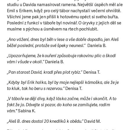
studiu u Davida namasírovat ramena. Největší úspěch měl ale
Emil s Erikem, když pro celý tábor nachystali večerní ohniště.
Všichni jsme pak jen přišli k hotovému opéct si svého buřta.
Poslední z funkcí v táboře byl novinář. O úryvky z jejich děl se
musíme s pýchou a úsměvem na rtech pochlubit.
„Ano vážení, dnes byl běh v lese a vše dobře dopadlo, jen Aleš
běžel poslední, protože své špeky neunesl.“
Daniela B.
„Upozorňujeme, že kouření způsobuje rakovinu plic a škodí
vám i všude v okolí.“
Daniela B.
„Pan starost David, kradl přes plot rybíz.“
Denisa T.
„Kdyby byl Erik holka, byl by moje nejlepší kámoška, ale že je
to kluk, tak ho beru s rezervou.“
Denisa T.
„V táboře se dějí divy, když láska začne, může i skončit. A to
fakt že jo. Dávejte si pozor, do koho se zamilujete, radím
vám."
Sabina K.
„Aleš B. dnes dostal 20 knedlíků k obědu.“
David M.