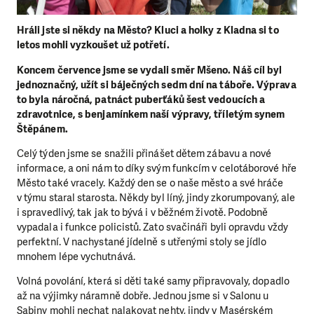
Hráli jste si někdy na Město? Kluci a holky z Kladna si to
letos mohli vyzkoušet už potřetí.
Koncem července jsme se vydali směr Mšeno. Náš cíl byl
jednoznačný, užít si báječných sedm dní na táboře. Výprava
to byla náročná, patnáct puberťáků šest vedoucích a
zdravotnice, s benjamínkem naší výpravy, tříletým synem
Štěpánem.
Celý týden jsme se snažili přinášet dětem zábavu a nové
informace, a oni nám to díky svým funkcím v celotáborové hře
Město také vracely. Každý den se o naše město a své hráče
v týmu staral starosta. Někdy byl líný, jindy zkorumpovaný, ale
i spravedlivý, tak jak to bývá i v běžném životě. Podobně
vypadala i funkce policistů. Zato svačináři byli opravdu vždy
perfektní. V nachystané jídelně s utřenými stoly se jídlo
mnohem lépe vychutnává.
Volná povolání, která si děti také samy připravovaly, dopadlo
až na výjimky náramně dobře. Jednou jsme si v Salonu u
Sabiny mohli nechat nalakovat nehty, jindy v Masérském