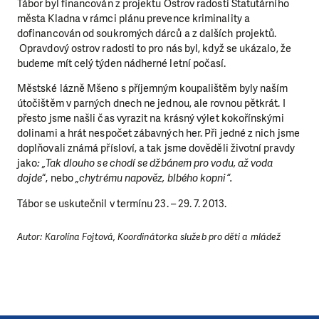
Tábor byl financován z projektu Ostrov radosti Statutárního
města Kladna v rámci plánu prevence kriminality a
dofinancován od soukromých dárců a z dalších projektů.
Opravdový ostrov radosti to pro nás byl, když se ukázalo, že
budeme mít celý týden nádherné letní počasí.
Městské lázně Mšeno s příjemným koupalištěm byly naším
útočištěm v parných dnech ne jednou, ale rovnou pětkrát. I
LÍBÍ SE VÁM, CO DĚLÁME?
přesto jsme našli čas vyrazit na krásný výlet kokořínskými
PODPOŘTE NÁS!
dolinami a hrát nespočet zábavných her. Při jedné z nich jsme
doplňovali známá přísloví, a tak jsme dověděli životní pravdy
Abychom mohli pomáhat smysluplně, neobejdeme se
jako
: „Tak dlouho se chodí se džbánem pro vodu, až voda
dojde
“, nebo
„chytrému napověz, blbého kopni“.
bez Vaší podpory. Ať už se nám rozhodnete pomoci
jedním darem nebo se stanete pravidelným dárcem
Tábor se uskutečnil v termínu 23. – 29. 7. 2013.
Klubu přátel, Vaše dary nám umožní pomoci vždy tam,
kde je to nejvíce potřeba.
Autor: Karolína Fojtová, Koordinátorka služeb pro děti a mládež
DAROVAT
DAROVAT PRAVIDELNĚ