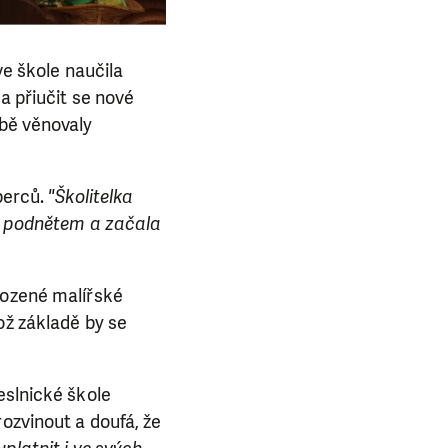
ve škole naučila
a přiučit se nové
obě věnovaly
berců.
"Školitelka
lo podnětem a začala
rozené malířské
ož základě by se
eslnické škole
rozvinout a doufá, že