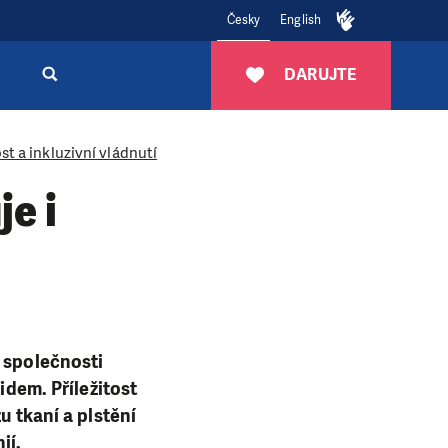
Česky
English
DARUJTE
t a inkluzivní vládnutí
e i
y společnosti
idem. Příležitost
u tkaní a plstění
ií.