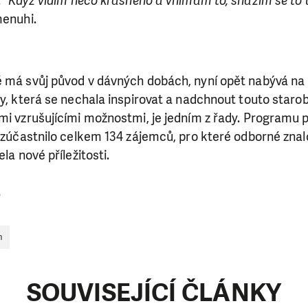
.
"Když vidím něco krásného a vnímám to, snažím se to u
menuhi.
é má svůj původ v dávných dobách, nyní opět nabývá na 
ny, která se nechala inspirovat a nadchnout touto star
ými vzrušujícími možnostmi, je jedním z řady. Programu
ž zúčastnilo celkem 134 zájemců, pro které odborné znalos
ela nové příležitosti.
n
SE VÁM, CO DĚLÁME? PODPOŘT
n
 pomáhat smysluplně, neobejdeme se bez Vaší podpory
i jedním darem nebo se stanete pravidelným dárcem K
SOUVISEJÍCÍ ČLÁNKY
ry nám umožní pomoci vždy tam, kde je to nejvíce potře