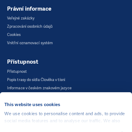
Právní informace
Veřejné zakázky
Zpracování osobních údajů
Cookies
Vnitřní oznamovací systém
Přístupnost
Přístupnost
Popis trasy do sídla Člověka v tísni
Informace v českém znakovém jazyce
This website uses cookies
©
Člověk v tísni, o.p.s.
, Šafaříkova 635/24, 120 00 Praha 2
We use cookies to personalise content and ads, to provide
Webová stránka běží na bezplatně poskytnutém server hostingu od
social media features and to analyse our traffic. We also
CZECHIA.COM
. Děkujeme.
share information about your use of our site with our social