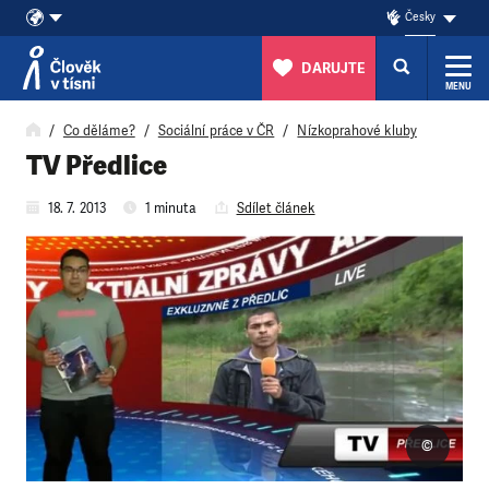
Česky
DARUJTE
MENU
Přeskočit na obsah
Co děláme?
Sociální práce v ČR
Nízkoprahové kluby
TV Předlice
18. 7. 2013
1 minuta
Sdílet článek
©