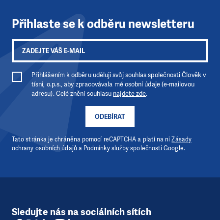
Přihlaste se k odběru newsletteru
Přihlášením k odběru uděluji svůj souhlas společnosti Člověk v
LÍBÍ SE VÁM, CO DĚLÁME?
tísni, o.p.s., aby zpracovávala mé osobní údaje (e-mailovou
PODPOŘTE NÁS!
adresu). Celé znění souhlasu
najdete zde
.
Abychom mohli pomáhat smysluplně, neobejdeme se
ODEBÍRAT
bez Vaší podpory. Ať už se nám rozhodnete pomoci
jedním darem nebo se stanete pravidelným dárcem
Tato stránka je chráněna pomocí reCAPTCHA a platí na ni
Zásady
Klubu přátel, Vaše dary nám umožní pomoci vždy tam,
ochrany osobních údajů
a
Podmínky služby
společnosti Google.
kde je to nejvíce potřeba.
DAROVAT
DAROVAT PRAVIDELNĚ
Sledujte nás na sociálních sítích