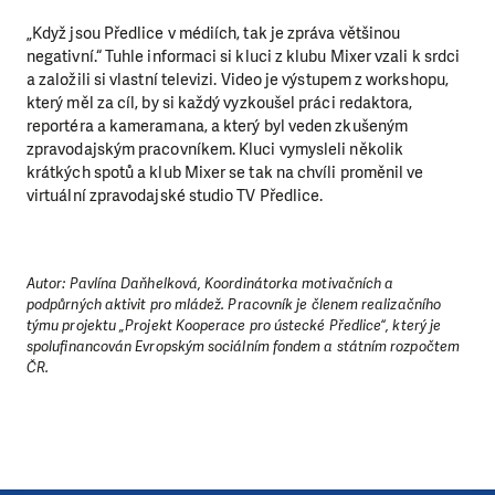
„Když jsou Předlice v médiích, tak je zpráva většinou
negativní.“ Tuhle informaci si kluci z klubu Mixer vzali k srdci
a založili si vlastní televizi. Video je výstupem z workshopu,
který měl za cíl, by si každý vyzkoušel práci redaktora,
reportéra a kameramana, a který byl veden zkušeným
zpravodajským pracovníkem. Kluci vymysleli několik
krátkých spotů a klub Mixer se tak na chvíli proměnil ve
virtuální zpravodajské studio TV Předlice.
Autor: Pavlína Daňhelková, Koordinátorka motivačních a
podpůrných aktivit pro mládež. Pracovník je členem realizačního
týmu projektu „Projekt Kooperace pro ústecké Předlice“, který je
spolufinancován Evropským sociálním fondem a státním rozpočtem
ČR.