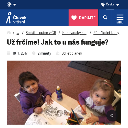
Česky
DARUJTE
MENU
Přeskočit na obsah
…
Sociální práce v ČR
Karlovarský kraj
Předškolní kluby
Už frčíme! Jak to u nás funguje?
18. 1. 2017
2 minuty
Sdílet článek
©