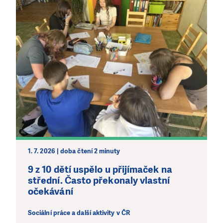
LÍBÍ SE VÁM, CO DĚLÁME?
PODPOŘTE NÁS!
Abychom mohli pomáhat smysluplně, neobejdeme se
1. 7. 2026 | doba čtení 2 minuty
bez Vaší podpory. Ať už se nám rozhodnete pomoci
jedním darem nebo se stanete pravidelným dárcem
9 z 10 dětí uspělo u přijímaček na
Klubu přátel, Vaše dary nám umožní pomoci vždy tam,
střední. Často překonaly vlastní
kde je to nejvíce potřeba.
očekávání
Sociální práce a další aktivity v ČR
DAROVAT
DAROVAT PRAVIDELNĚ