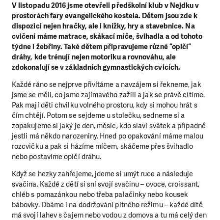
V listopadu 2016 jsme otevřeli předškolní klub v Nejdku v
prostorách fary evangelického kostela. Dětem jsou zde k
dispozici nejen hračky, ale i knížky, hry a stavebnice. Na
cvičení máme matrace, skákací míče, švihadla a od tohoto
týdne i žebřiny. Také dětem připravujeme různé “opičí“
dráhy, kde trénují nejen motoriku a rovnováhu, ale
zdokonalují se v základních gymnastických cvicích.
Každé ráno se nejprve přivítáme a navzájem si řekneme, jak
jsme se měli, co jsme zajímavého zažili a jak se právě cítíme.
Pak mají děti chvilku volného prostoru, kdy si mohou hrát s
čím chtějí. Potom se sejdeme u stolečku, sedneme si a
zopakujeme si jaký je den, měsíc, kdo slaví svátek a případně
jestli má někdo narozeniny. Hned po opakování máme malou
rozcvičku a pak si házíme míčem, skáčeme přes švihadlo
nebo postavíme opičí dráhu.
Když se hezky zahřejeme, jdeme si umýt ruce a následuje
svačina. Každé z dětí si sní svojí svačinu – ovoce, croissant,
chléb s pomazánkou nebo třeba palačinky nebo kousek
bábovky. Dbáme i na dodržování pitného režimu – každé dítě
má svojí lahev s čajem nebo vodou z domova a tu má celý den