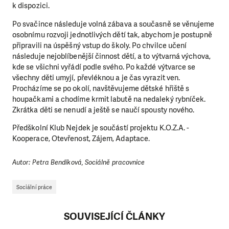
k dispozici.
Po svačince následuje volná zábava a současně se věnujeme
osobnímu rozvoji jednotlivých dětí tak, abychom je postupně
připravili na úspěšný vstup do školy. Po chvilce učení
následuje nejoblíbenější činnost dětí, a to výtvarná výchova,
kde se všichni vyřádí podle svého. Po každé výtvarce se
všechny děti umyjí, převléknou a je čas vyrazit ven.
Procházíme se po okolí, navštěvujeme dětské hřiště s
houpačkami a chodíme krmit labutě na nedaleký rybníček.
Zkrátka děti se nenudí a ještě se naučí spousty nového.
Předškolní Klub Nejdek je součástí projektu K.O.Z.A. -
Kooperace, Otevřenost, Zájem, Adaptace.
Autor: Petra Bendíková, Sociálně pracovnice
Sociální práce
SOUVISEJÍCÍ ČLÁNKY