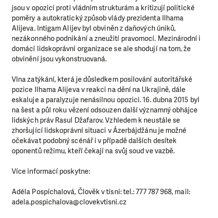
jsou v opozici proti vládním strukturám a kritizují politické
poměry a autokratický způsob vlády prezidenta Ilhama
Alijeva. Intigam Alijev byl obviněn z daňových úniků,
nezákonného podnikání a zneužití pravomocí. Mezinárodní i
domácí lidskoprávní organizace se ale shodují na tom, že
obvinění jsou vykonstruovaná.
Vlna zatýkání, která je důsledkem posilování autoritářské
pozice Ilhama Alijeva v reakci na dění na Ukrajině, dále
eskaluje a paralyzuje nenásilnou opozici. 16. dubna 2015 byl
na šest a půl roku vězení odsouzen další významný obhájce
lidských práv Rasul Džafarov. Vzhledem k neustále se
zhoršující lidskoprávní situaci v Ázerbájdžánu je možné
očekávat podobný scénář i v případě dalších desítek
oponentů režimu, kteří čekají na svůj soud ve vazbě.
Více informací poskytne:
Adéla Pospíchalová, Člověk v tísni: tel.: 777 787 968, mail:
adela.pospichalova@clovekvtisni.cz