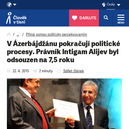
Česky
DARUJTE
MENU
Přeskočit na obsah
…
Přímá pomoc politicky perzekvovaným
V Ázerbájdžánu pokračují politické
procesy. Právník Intigam Alijev byl
odsouzen na 7,5 roku
22. 4. 2015
2 minuty
Sdílet článek