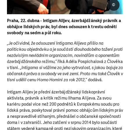
©
Praha, 22. dubna - Intigam Alijev, ázerbájdžánský právník a
obhájce lidských práv, byl dnes odsouzen k trestu odnětí
svobody na sedm a půl roku.
„Je očividné, že odsouzení Intigama Alijeva přišlo na
politickou objednávku a je součástí dlouhodobého tažení proti
nezávislým nevládním organizacím, novinářům a oponentům
ázerbájdžánského režimu,“
říká Adéla Pospíchalová z Člověka
v tísni.
„Intigama si vážíme za jeho vytrvalost, s jakou bojuje za
občanská práva a svobody ve své zemi. Proto mu také Člověk v
tísni udělil cenu Homo Homini za rok 2012,“
dodává.
Intigam Alijev je přední ázerbájdžánský lidskoprávní
aktivista, právník a kritik režimu Ilhama Alijeva. Za svou
kariéru podal více než 200 podnětů k Evropskému soudu pro
lidská práva, poskytoval právní pomoc obhájcům lidským práv
a nespravedlivě stíhaným, přednášel o občanské společnosti
doma i v zahraničí. Jeho zatčení v srpnu 2014 bylo součástí
státem vedené kampaně proti neziskovým organizacím, které