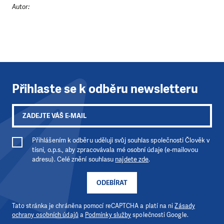
LÍBÍ SE VÁM, CO DĚLÁME?
Autor:
PODPOŘTE NÁS!
Abychom mohli pomáhat smysluplně, neobejdeme se
bez Vaší podpory. Ať už se nám rozhodnete pomoci
jedním darem nebo se stanete pravidelným dárcem
Klubu přátel, Vaše dary nám umožní pomoci vždy tam,
kde je to nejvíce potřeba.
Přihlaste se k odběru newsletteru
DAROVAT
DAROVAT PRAVIDELNĚ
Přihlášením k odběru uděluji svůj souhlas společnosti Člověk v
tísni, o.p.s., aby zpracovávala mé osobní údaje (e-mailovou
adresu). Celé znění souhlasu
najdete zde
.
ODEBÍRAT
Tato stránka je chráněna pomocí reCAPTCHA a platí na ni
Zásady
ochrany osobních údajů
a
Podmínky služby
společnosti Google.