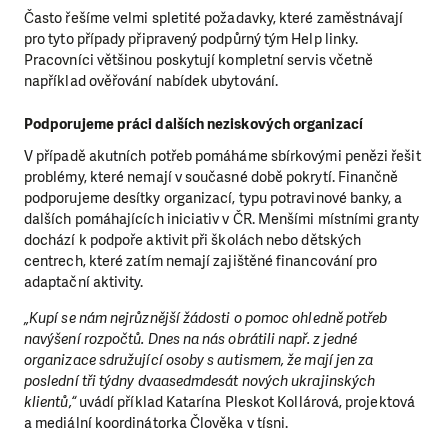
Často řešíme velmi spletité požadavky, které zaměstnávají
pro tyto případy připravený podpůrný tým Help linky.
Pracovníci většinou poskytují kompletní servis včetně
například ověřování nabídek ubytování.
Podporujeme práci dalších neziskových organizací
V případě akutních potřeb pomáháme sbírkovými penězi řešit
problémy, které nemají v současné době pokrytí. Finančně
podporujeme desítky organizací, typu potravinové banky, a
dalších pomáhajících iniciativ v ČR. Menšími místními granty
dochází k podpoře aktivit při školách nebo dětských
centrech, které zatím nemají zajištěné financování pro
adaptační aktivity.
„Kupí se nám nejrůznější žádosti o pomoc ohledně potřeb
navýšení rozpočtů. Dnes na nás obrátili např. z jedné
organizace sdružující osoby s autismem, že mají jen za
poslední tři týdny dvaasedmdesát nových ukrajinských
klientů,“
uvádí příklad Katarína Pleskot Kollárová, projektová
a mediální koordinátorka Člověka v tísni.