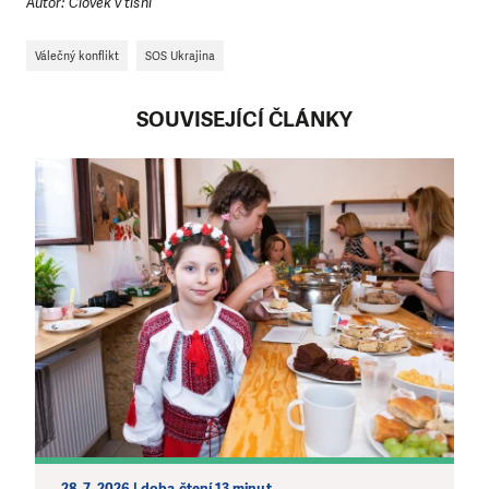
Autor: Člověk v tísni
Válečný konflikt
SOS Ukrajina
SOUVISEJÍCÍ ČLÁNKY
28. 7. 2026 | doba čtení 13 minut