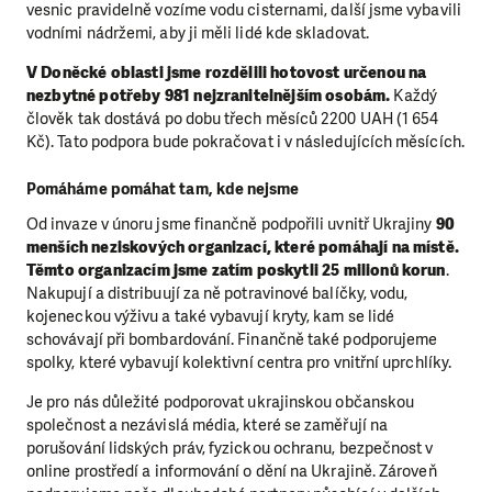
vesnic pravidelně vozíme vodu cisternami, další jsme vybavili
vodními nádržemi, aby ji měli lidé kde skladovat.
V Doněcké oblasti jsme rozdělili hotovost určenou na
nezbytné potřeby 981 nejzranitelnějším osobám.
Každý
člověk tak dostává po dobu třech měsíců 2200 UAH (1 654
Kč). Tato podpora bude pokračovat i v následujících měsících.
Pomáháme pomáhat tam, kde nejsme
Od invaze v únoru jsme finančně podpořili uvnitř Ukrajiny
90
menších neziskových organizací, které pomáhají na místě.
Těmto organizacím jsme zatím poskytli 25 milionů korun
.
Nakupují a distribuují za ně potravinové balíčky, vodu,
kojeneckou výživu a také vybavují kryty, kam se lidé
schovávají při bombardování. Finančně také podporujeme
spolky, které vybavují kolektivní centra pro vnitřní uprchlíky.
Je pro nás důležité podporovat ukrajinskou občanskou
společnost a nezávislá média, které se zaměřují na
porušování lidských práv, fyzickou ochranu, bezpečnost v
online prostředí a informování o dění na Ukrajině. Zároveň