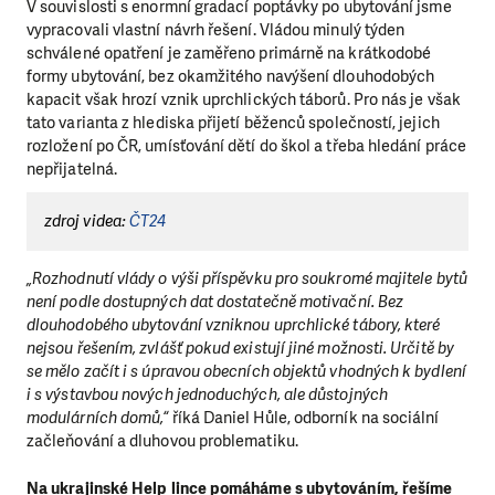
V souvislosti s enormní gradací poptávky po ubytování jsme
vypracovali vlastní návrh řešení. Vládou minulý týden
schválené opatření je zaměřeno primárně na krátkodobé
formy ubytování, bez okamžitého navýšení dlouhodobých
kapacit však hrozí vznik uprchlických táborů. Pro nás je však
tato varianta z hlediska přijetí běženců společností, jejich
rozložení po ČR, umísťování dětí do škol a třeba hledání práce
nepřijatelná.
zdroj videa:
ČT24
„Rozhodnutí vlády o výši příspěvku pro soukromé majitele bytů
není podle dostupných dat dostatečně motivační. Bez
dlouhodobého ubytování vzniknou uprchlické tábory, které
nejsou řešením, zvlášť pokud existují jiné možnosti. Určitě by
se mělo začít i s úpravou obecních objektů vhodných k bydlení
i s výstavbou nových jednoduchých, ale důstojných
modulárních domů,“
říká Daniel Hůle, odborník na sociální
začleňování a dluhovou problematiku.
Na ukrajinské Help lince pomáháme s ubytováním, řešíme