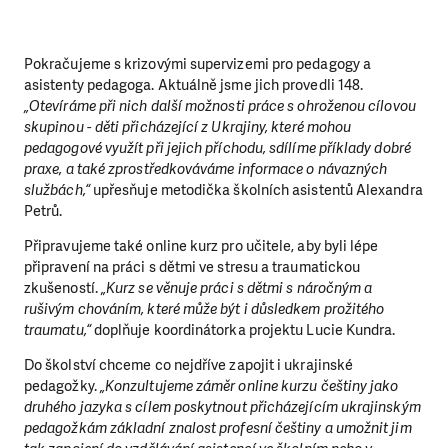
Pokračujeme s krizovými supervizemi pro pedagogy a
asistenty pedagoga. Aktuálně jsme jich provedli 148.
„Otevíráme při nich další možnosti práce s ohroženou cílovou
skupinou - děti přicházející z Ukrajiny, které mohou
pedagogové využít při jejich příchodu, sdílíme příklady dobré
praxe, a také zprostředkováváme informace o návazných
službách,“
upřesňuje metodička školních asistentů Alexandra
Petrů.
Připravujeme také online kurz pro učitele, aby byli lépe
připravení na práci s dětmi ve stresu a traumatickou
zkušeností.
„Kurz se věnuje práci s dětmi s náročným a
rušivým chováním, které může být i důsledkem prožitého
traumatu,“
doplňuje koordinátorka projektu Lucie Kundra.
Do školství chceme co nejdříve zapojit i ukrajinské
pedagožky.
„Konzultujeme záměr online kurzu češtiny jako
druhého jazyka s cílem poskytnout přicházejícím ukrajinským
pedagožkám základní znalost profesní češtiny a umožnit jim