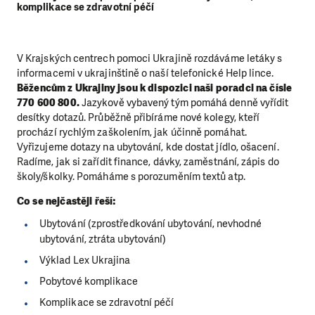
komplikace se zdravotní péčí
V Krajských centrech pomoci Ukrajině rozdáváme letáky s
informacemi v ukrajinštině o naší telefonické Help lince.
Běžencům z Ukrajiny jsou k dispozici naši poradci na čísle
770 600 800.
Jazykově vybavený tým pomáhá denně vyřídit
desítky dotazů. Průběžně přibíráme nové kolegy, kteří
prochází rychlým zaškolením, jak účinně pomáhat.
Vyřizujeme dotazy na ubytování, kde dostat jídlo, ošacení.
Radíme, jak si zařídit finance, dávky, zaměstnání, zápis do
školy/školky. Pomáháme s porozuměním textů atp.
Co se nejčastěji řeší:
Ubytování (zprostředkování ubytování, nevhodné
ubytování, ztráta ubytování)
Výklad Lex Ukrajina
Pobytové komplikace
Komplikace se zdravotní péčí