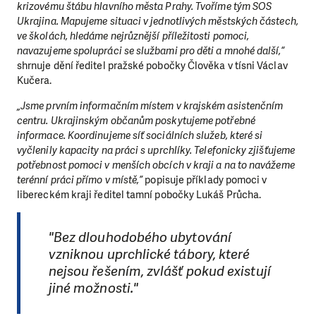
krizovému štábu hlavního města Prahy. Tvoříme tým SOS
Ukrajina. Mapujeme situaci v jednotlivých městských částech,
ve školách, hledáme nejrůznější příležitosti pomoci,
navazujeme spolupráci se službami pro děti a mnohé další,“
shrnuje dění ředitel pražské pobočky Člověka v tísni Václav
Kučera.
„Jsme prvním informačním místem v krajském asistenčním
centru. Ukrajinským občanům poskytujeme potřebné
informace. Koordinujeme síť sociálních služeb, které si
vyčlenily kapacity na práci s uprchlíky. Telefonicky zjišťujeme
potřebnost pomoci v menších obcích v kraji a na to navážeme
terénní práci přímo v místě,”
popisuje příklady pomoci v
libereckém kraji ředitel tamní pobočky Lukáš Průcha.
"Bez dlouhodobého ubytování
vzniknou uprchlické tábory, které
nejsou řešením, zvlášť pokud existují
jiné možnosti."