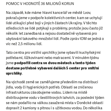
POMOC V HODNOTĚ 36 MILIONŮ KORUN
Na západě, kde máme hlavní kancelář ve městě Lvov,
pokračujeme v podpoře kolektivních center, kam se uchylují
lidé utíkající před boji v jiných částech Ukrajiny. V těchto
střediscích se lidé potýkají s problémy, protože jsou často již
několik let zanedbaná a nejsou dostatečně vybavená pro
ubytování takového množství lidí. Podle zpráv IOM se jedná o
víc než 2,5 milionu lidí.
Tato centra pro vnitřní uprchlíky jsme vybavili kuchyňskými
potřebami, lůžkovinami nebo matracemi. V minulém týdnu
jsme
podpořili centra ve dvou městech a tento týden
dostane potřebné vybavení dalších 5 center pro vnitřní
uprchlíky
.
Na východě země se zaměřujeme především na distribuci
jídla, vody či hygienických potřeb. Oblasti se zničenou
infrastrukturou zásobujeme vodou. Lidem na místě
distribuujeme vodu v šestilitrových lahvích, za poslední týden
se nám podařilo na válkou zasažená místa v Doněcké oblasti
dopravit 2 kamiony s pitnou i s užitkovou vodou. Do několika