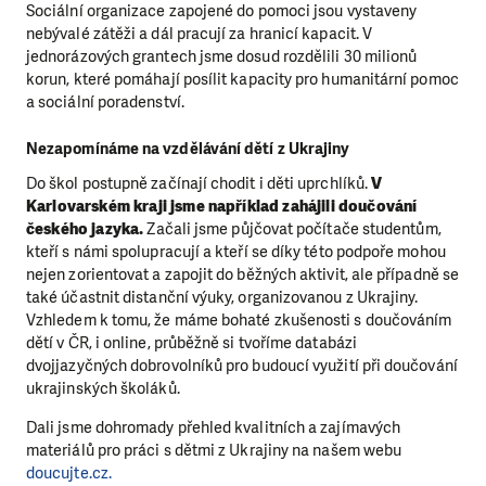
Sociální organizace zapojené do pomoci jsou vystaveny
nebývalé zátěži a dál pracují za hranicí kapacit. V
jednorázových grantech jsme dosud rozdělili 30 milionů
korun, které pomáhají posílit kapacity pro humanitární pomoc
a sociální poradenství.
Nezapomínáme na vzdělávání dětí z Ukrajiny
Do škol postupně začínají chodit i děti uprchlíků.
V
Karlovarském kraji jsme například zahájili doučování
českého jazyka.
Začali jsme půjčovat počítače studentům,
kteří s námi spolupracují a kteří se díky této podpoře mohou
nejen zorientovat a zapojit do běžných aktivit, ale případně se
také účastnit distanční výuky, organizovanou z Ukrajiny.
Vzhledem k tomu, že máme bohaté zkušenosti s doučováním
dětí v ČR, i online, průběžně si tvoříme databázi
dvojjazyčných dobrovolníků pro budoucí využití při doučování
ukrajinských školáků.
Dali jsme dohromady přehled kvalitních a zajímavých
materiálů pro práci s dětmi z Ukrajiny na našem webu
doucujte.cz.