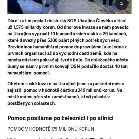
©
Dárci zatím poslali do sbírky SOS Ukrajina Člověka v tísni
už 1,575 miliardy korun. Od únorové invaze se nám povedlo
na Ukrajinu vypravit 10 humanitárních vlaků a 20 kamionů,
které dovezly přes 5300 palet plných potřebných věcí.
Pravidelnou humanitární pomoc dopravujeme jako jedna z
prvních organizací až do východní části země, kde na
mnoha místech pokračují tvrdé boje. Do obleženého města
Sumy se nám v prvním konvoji OSN podařilo dostat 40 tun
humanitární pomoci.
Obětem ruské invaze na Ukrajině jsme za poslední měsíc
zajistili pomoc v hodnotě částkou 249 milionů korun. Na
místě máme přes sto zaměstnanců, kteří působí v
postižených oblastech.
Pomoc posíláme po železnici i po silnici
POMOC V HODNOTĚ 175 MILIONŮ KORUN