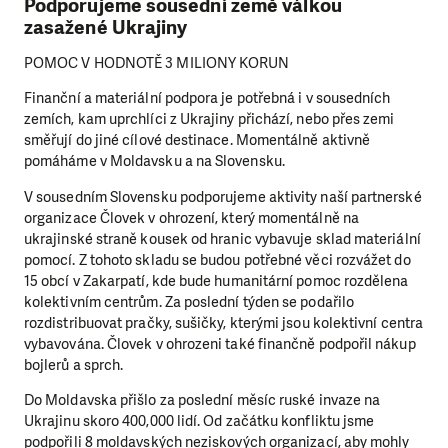
Podporujeme sousední země válkou
zasažené Ukrajiny
POMOC V HODNOTĚ 3 MILIONY KORUN
Finanční a materiální podpora je potřebná i v sousedních
zemích, kam uprchlíci z Ukrajiny přichází, nebo přes zemi
směřují do jiné cílové destinace. Momentálně aktivně
pomáháme v Moldavsku a na Slovensku.
V sousedním Slovensku podporujeme aktivity naší partnerské
organizace Človek v ohrození, který momentálně na
ukrajinské straně kousek od hranic vybavuje sklad materiální
pomocí. Z tohoto skladu se budou potřebné věci rozvážet do
15 obcí v Zakarpatí, kde bude humanitární pomoc rozdělena
kolektivním centrům. Za poslední týden se podařilo
rozdistribuovat pračky, sušičky, kterými jsou kolektivní centra
vybavována. Človek v ohrozeni také finančně podpořil nákup
bojlerů a sprch.
Do Moldavska přišlo za poslední měsíc ruské invaze na
Ukrajinu skoro 400,000 lidí. Od začátku konfliktu jsme
podpořili 8 moldavských neziskových organizací, aby mohly