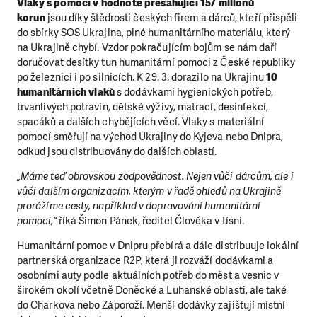
Vlaky s pomocí v hodnotě přesahující 157 milionů
korun
jsou díky štědrosti českých firem a dárců, kteří přispěli
do sbírky SOS Ukrajina, plné humanitárního materiálu, který
na Ukrajině chybí. Vzdor pokračujícím bojům se nám daří
doručovat desítky tun humanitární pomoci z České republiky
po železnici i po silnicích. K 29. 3. dorazilo na Ukrajinu
10
humanitárních vlaků
s dodávkami hygienických potřeb,
trvanlivých potravin, dětské výživy, matrací, desinfekcí,
spacáků a dalších chybějících věcí. Vlaky s materiální
pomocí směřují na východ Ukrajiny do Kyjeva nebo Dnipra,
odkud jsou distribuovány do dalších oblastí.
„Máme teď obrovskou zodpovědnost. Nejen vůči dárcům, ale i
vůči dalším organizacím, kterým v řadě ohledů na Ukrajině
prorážíme cesty, například v dopravování humanitární
pomoci,“
říká Šimon Pánek, ředitel Člověka v tísni.
Humanitární pomoc v Dnipru přebírá a dále distribuuje lokální
partnerská organizace R2P, která ji rozváží dodávkami a
osobními auty podle aktuálních potřeb do měst a vesnic v
širokém okolí včetně Doněcké a Luhanské oblasti, ale také
do Charkova nebo Záporoží. Menší dodávky zajišťují místní