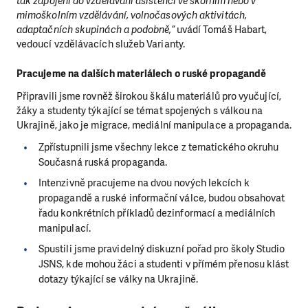
tak zapojení do vzdělávání asistencí ve školním nebo v
mimoškolním vzdělávání, volnočasových aktivitách,
adaptačních skupinách a podobně,“
uvádí Tomáš Habart,
vedoucí vzdělávacích služeb Varianty.
Pracujeme na dalších materiálech o ruské propagandě
Připravili jsme rovněž širokou škálu materiálů pro vyučující,
žáky a studenty týkající se témat spojených s válkou na
Ukrajině, jako je migrace, mediální manipulace a propaganda.
Zpřístupnili jsme všechny lekce z tematického okruhu
Současná ruská propaganda.
Intenzivně pracujeme na dvou nových lekcích k
propagandě a ruské informační válce, budou obsahovat
řadu konkrétních příkladů dezinformací a mediálních
manipulací.
Spustili jsme pravidelný diskuzní pořad pro školy Studio
JSNS, kde mohou žáci a studenti v přímém přenosu klást
dotazy týkající se války na Ukrajině.