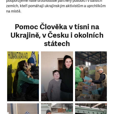
podporujeme naše dlouhodobé partnery působící v dalších
zemích, kteří pomáhají ukrajinským aktivistům a uprchlíkům
na místě.
Pomoc Člověka v tísni na
Ukrajině, v Česku i okolních
státech