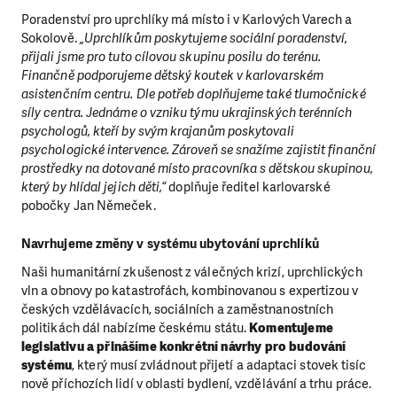
Poradenství pro uprchlíky má místo i v Karlových Varech a
Sokolově.
„Uprchlíkům poskytujeme sociální poradenství,
přijali jsme pro tuto cílovou skupinu posilu do terénu.
Finančně podporujeme dětský koutek v karlovarském
asistenčním centru. Dle potřeb doplňujeme také tlumočnické
síly centra. Jednáme o vzniku týmu ukrajinských terénních
psychologů, kteří by svým krajanům poskytovali
psychologické intervence. Zároveň se snažíme zajistit finanční
prostředky na dotované místo pracovníka s dětskou skupinou,
který by hlídal jejich děti,“
doplňuje ředitel karlovarské
pobočky Jan Němeček.
Navrhujeme změny v systému ubytování uprchlíků
Naši humanitární zkušenost z válečných krizí, uprchlických
vln a obnovy po katastrofách, kombinovanou s expertizou v
českých vzdělávacích, sociálních a zaměstnanostních
politikách dál nabízíme českému státu.
Komentujeme
legislativu a přinášíme konkrétní návrhy pro budování
systému
, který musí zvládnout přijetí a adaptaci stovek tisíc
nově příchozích lidí v oblasti bydlení, vzdělávání a trhu práce.