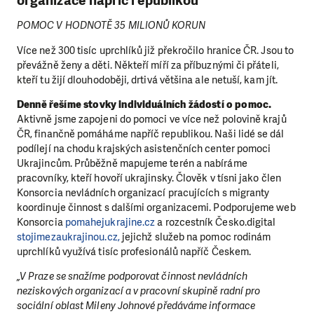
organizace napříč republikou
POMOC V HODNOTĚ 35 MILIONŮ KORUN
Více než 300 tisíc uprchlíků již překročilo hranice ČR. Jsou to
převážně ženy a děti. Někteří míří za příbuznými či přáteli,
kteří tu žijí dlouhodoběji, drtivá většina ale netuší, kam jít.
Denně řešíme stovky individuálních žádostí o pomoc.
Aktivně jsme zapojeni do pomoci ve více než polovině krajů
ČR, finančně pomáháme napříč republikou. Naši lidé se dál
podílejí na chodu krajských asistenčních center pomoci
Ukrajincům. Průběžně mapujeme terén a nabíráme
pracovníky, kteří hovoří ukrajinsky. Člověk v tísni jako člen
Konsorcia nevládních organizací pracujících s migranty
koordinuje činnost s dalšími organizacemi. Podporujeme web
Konsorcia
pomahejukrajine.cz
a rozcestník Česko.digital
stojimezaukrajinou.cz
,
jejichž služeb na pomoc rodinám
uprchlíků využívá tisíc profesionálů napříč Českem.
„V Praze se snažíme podporovat činnost nevládních
neziskových organizací a v pracovní skupině radní pro
sociální oblast Mileny Johnové předáváme informace