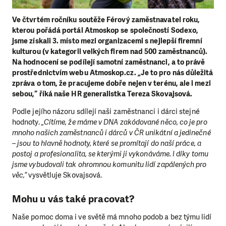
Ve čtvrtém ročníku soutěže Férový zaměstnavatel roku,
kterou pořádá portál Atmoskop se společností Sodexo,
jsme získali 3. místo mezi organizacemi s nejlepší firemní
kulturou (v kategorii velkých firem nad 500 zaměstnanců).
Na hodnocení se podílejí samotní zaměstnanci, a to právě
prostřednictvím webu Atmoskop.cz. „Je to pro nás důležitá
zpráva o tom, že pracujeme dobře nejen v terénu, ale i mezi
sebou,“ říká naše HR generalistka Tereza Skovajsová.
Podle jejího názoru sdílejí naši zaměstnanci i dárci stejné
hodnoty.
„Cítíme, že máme v DNA zakódované něco, co je pro
mnoho našich zaměstnanců i dárců v ČR unikátní a jedinečné
– jsou to hlavně hodnoty, které se promítají do naší práce, a
postoj a profesionalita, se kterými ji vykonáváme. I díky tomu
jsme vybudovali tak ohromnou komunitu lidí zapálených pro
věc,“
vysvětluje Skovajsová.
Mohu u vás také pracovat?
Naše pomoc doma i ve světě má mnoho podob a bez týmu lidí