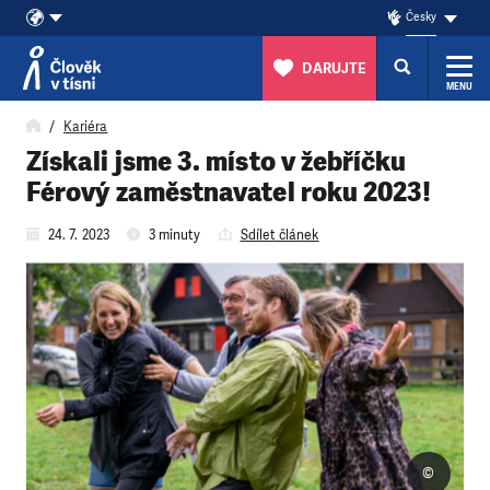
Česky
DARUJTE
MENU
Přeskočit na obsah
Kariéra
Získali jsme 3. místo v žebříčku
Férový zaměstnavatel roku 2023!
24. 7. 2023
3 minuty
Sdílet článek
©