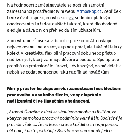
Na hodnocení zaměstnavatele se podílejí samotní
zaměstnanci prostřednictvím webu
Atmoskop.cz
. Žebříček
bere v úvahu spokojenost s kolegy, vedením, platovým
ohodnocením i s řadou dalších faktorů, které dlouhodobě
sleduje a dává o nich přehled dalším uživatelům.
Zaměstnanci Člověka v tísni dle průzkumu Atmoskopu
nejvíce oceňují nejen smysluplnou práci, ale také přátelský
kolektiv, kreativitu, flexibilní pracovní dobu nebo přístup
nadřízených, který zahrnuje důvěru a podporu.
Spolupráce
probíhá na profesionální úrovni
, kdy každý ví, co má dělat, a
nebojí se podat pomocnou ruku například nováčkům.
Mírný prostor ke zlepšení vidí zaměstnanci ve skloubení
pracovního a osobního života, ve spolupráci s
nadřízenými či ve finančním ohodnocení.
„V rámci Člověka v tísni se věnujeme mnoha aktivitám, ve
kterých se mohou pracovní podmínky velmi lišit. Společné je
pro nás však to, že na konci práce každého z nás je pomoc
někomu, kdo to potřebuje. Snažíme se porozumět jeden