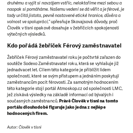
druhému a vyjít si navzájem vstříc, neloktaříme mezi sebou a
naopak si pomáháme. Našemu vedení se dá věřit a je férové, je
tady určitá jistota, pevně nastavené etické hranice, důvěra a
volnost ve spolupráci,“
upřesňuje Skovajsová důvody, proč
Člověk v tísni opakově dosahuje v žebříčcích spokojenosti
výtečných výsledků.
Kdo pořádá žebříček Férový zaměstnavatel
Žebříček Férový zaměstnavatel roku je počtvrté zařazen do
soutěže Sodexo Zaměstnavatel roku, která se vyhlašuje již
jednadvacet let. Cílem této kategorie je přiblížit lidem
společnosti, které se svým přístupem a jednáním poskytují
zaměstnancům pocit férovosti. Za samotným hodnocením
této kategorie stojí portál Atmoskop.cz od společnosti LMC,
jež získává výsledky na základě informací od bývalých i
současných zaměstnanců.
Právě Člověk v tísni na tomto
portálu dlouhodobě figuruje jako jedna z nejlépe
hodnocených firem.
Autor: Člověk v tísni