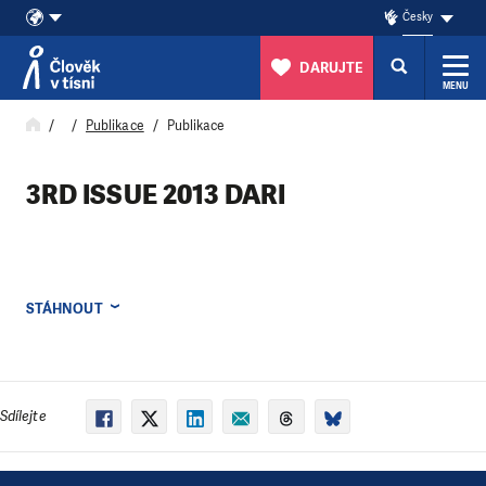
Česky
DARUJTE
MENU
Přeskočit na obsah
Publikace
Publikace
3RD ISSUE 2013 DARI
STÁHNOUT
Sdílejte