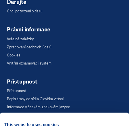
Darujte
Chci potvrzení o daru
Právní informace
Veřejné zakázky
Zpracování osobních údajů
Cookies
Vnitřní oznamovací systém
Přístupnost
Přístupnost
Popis trasy do sídla Člověka v tísni
Informace v českém znakovém jazyce
This website uses cookies
©
Člověk v tísni, o.p.s.
, Šafaříkova 635/24, 120 00 Praha 2