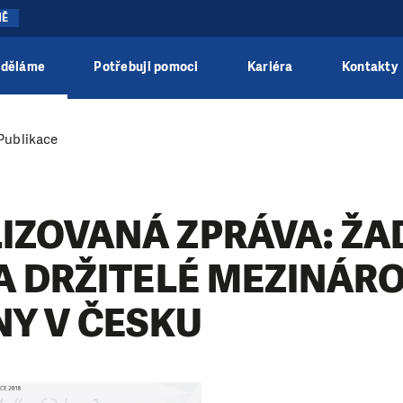
NĚ
 děláme
Potřebuji pomoci
Kariéra
Kontakty
Publikace
IZOVANÁ ZPRÁVA: ŽA
 A DRŽITELÉ MEZINÁR
Y V ČESKU