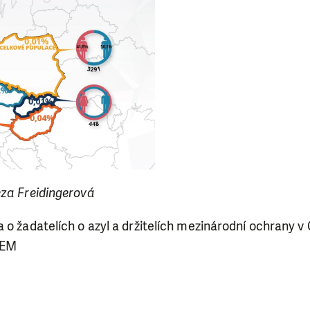
eza Freidingerová
 o žadatelích o azyl a držitelích mezinárodní ochrany 
IEM