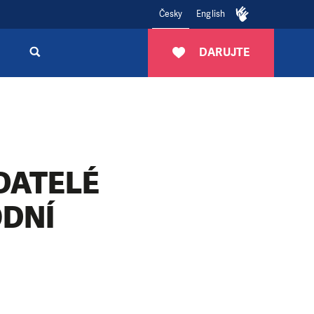
Česky
English
DARUJTE
DATELÉ
ODNÍ