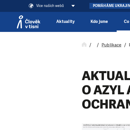
Více našich webů
POMÁHÁME UKRAJI
Aktuality
Kdo jsme
Co
Přeskočit na obsah
Publikace
AKTUAL
O AZYL
OCHRAN