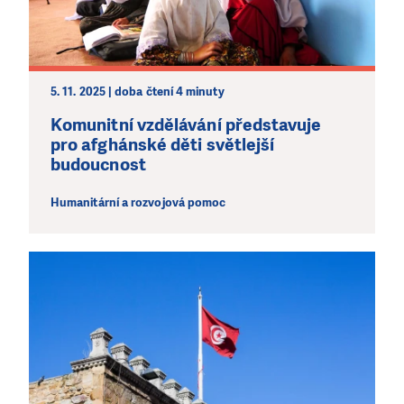
Abychom mohli pomáhat smysluplně, neobejdeme se
bez Vaší podpory. Ať už se nám rozhodnete pomoci
jedním darem nebo se stanete pravidelným dárcem
Klubu přátel, Vaše dary nám umožní pomoci vždy tam,
kde je to nejvíce potřeba.
5. 11. 2025 | doba čtení 4 minuty
Komunitní vzdělávání představuje
pro afghánské děti světlejší
DAROVAT
DAROVAT PRAVIDELNĚ
budoucnost
Humanitární a rozvojová pomoc