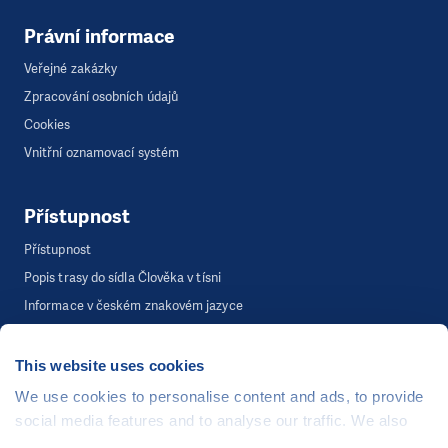
Právní informace
Veřejné zakázky
Zpracování osobních údajů
Cookies
Vnitřní oznamovací systém
Přístupnost
Přístupnost
Popis trasy do sídla Člověka v tísni
Informace v českém znakovém jazyce
This website uses cookies
©
Člověk v tísni, o.p.s.
, Šafaříkova 635/24, 120 00 Praha 2
We use cookies to personalise content and ads, to provide
Webová stránka běží na bezplatně poskytnutém server hostingu od
social media features and to analyse our traffic. We also
CZECHIA.COM
. Děkujeme.
share information about your use of our site with our social