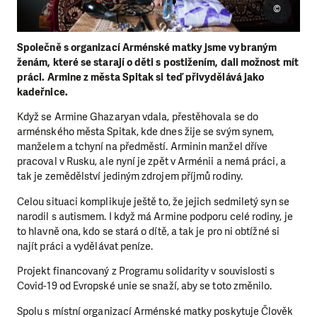
©
Společně s organizací Arménské matky jsme vybraným
ženám, které se starají o děti s postižením, dali možnost mít
práci. Armine z města Spitak si teď přivydělává jako
kadeřnice.
Když se Armine Ghazaryan vdala, přestěhovala se do
arménského města Spitak, kde dnes žije se svým synem,
manželem a tchyní na předměstí. Arminin manžel dříve
pracoval v Rusku, ale nyní je zpět v Arménii a nemá práci, a
tak je zemědělství jediným zdrojem příjmů rodiny.
Celou situaci komplikuje ještě to, že jejich sedmiletý syn se
narodil s autismem. I když má Armine podporu celé rodiny, je
to hlavně ona, kdo se stará o dítě, a tak je pro ni obtížné si
najít práci a vydělávat peníze.
Projekt financovaný z Programu solidarity v souvislosti s
Covid-19 od Evropské unie se snaží, aby se toto změnilo.
Spolu s místní organizací Arménské matky poskytuje Člověk