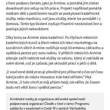
v tísni podporu ženám, jako je Armine, a pomáhá jim získat
dovednosti pro vstup na trh práce. Projekt například pomáhá
matkám dětí s postižením naučit se poskytovat kadeřnické
služby nebo manikúru, což jsou služby, které lze provádět i z
domova. Tento typ školení zvyšuje finanční nezávislost žen a
posiluje jejich sebevědomí.
Díky tomu se Armine stala kadeřnicí. Po čtyřech měsících
kadeřnických kurzů a třech měsících lekcí marketingu na
sociálních sítích Armine rozšiřuje svoji klientskou základnu a
vydělává peníze pro svou rodinu. V příštích měsících Armine
plánuje začít nabízet své služby ze salonu, který si zakládá ve
svém domě, což je způsob, jak skloubit práci s péčí o dítě.
„V současné době pracuji převážně pro příbuzné a čas od času
také jezdím do města Vanadzor, kde také stříhám,
" říká
Armine.
„V tuto chvíli je můj příjem malý, ale věřím, že časem
budu mít větší šanci vydělat peníze."
Arménské matky je organizace občanské společnosti
podporovaná organizací Člověk v tísni v rámci Programu
solidarity v souvislosti s Covid-19 v zemích Východního