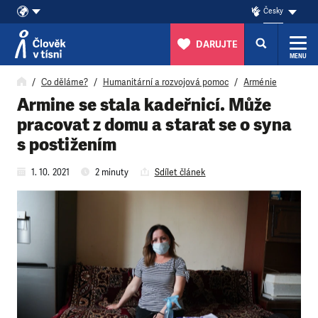
Česky
DARUJTE
MENU
Přeskočit na obsah
Co děláme?
Humanitární a rozvojová pomoc
Arménie
Armine se stala kadeřnicí. Může
pracovat z domu a starat se o syna
s postižením
1. 10. 2021
2 minuty
Sdílet článek