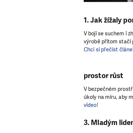
1. Jak žížaly p
V boji se suchem i z
výrobě přitom stačí p
Chci si přečíst článe
prostor růst
V bezpečném prostře
úkoly na míru, aby 
video!
3. Mladým lide