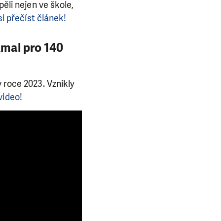
ěli nejen ve škole,
si přečíst článek!
Amal pro 140
 roce 2023. Vznikly
video!