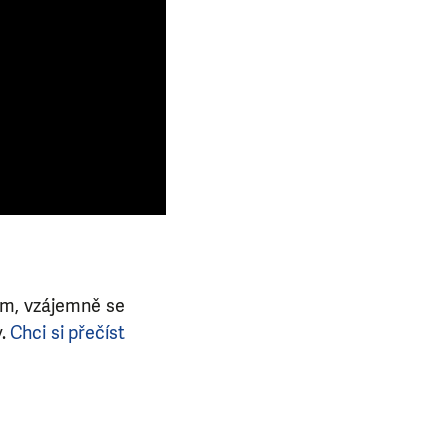
ím, vzájemně se
y.
Chci si přečíst