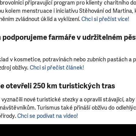
obrovolnici připravující program pro klienty charitního d
bu kolem menstruace i iniciativu Stěhování od Martina,
ním zvládnout úklid a vyklízení.
Chci si přečíst více!
ch podporujeme farmáře v udržitelném pě
íklad v kosmetice, potravinách nebo zubních pastách a p
zdroj obživy.
Chci si přečíst článek!
me otevřeli 250 km turistických tras
značili nové turistické stezky a opravili stávající, aby
návštěvníkům. Turismus také přináší obživu do odlehlýc
řírody.
Chci se podívat na video!