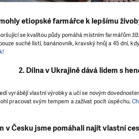
omohly etiopské farmářce k lepšímu živob
horšující se kvalitou půdy pomáhá místním farmářům žíž
ouze suché listí, banánovník, kravský hnůj a 45 dní, kdy 
k!
2. Dílna v Ukrajině dává lidem s h
dí vyrábějí vlastní výrobky a učí se novým dovednost
mohl pracovat svým tempem a zažívat pocit úspěchu.
Ch
m v Česku jsme pomáhali najít vlastní ce