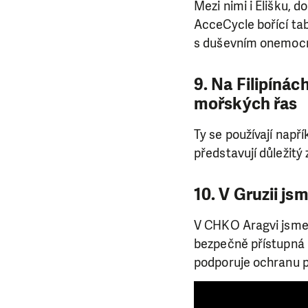
Mezi nimi i Elišku, d
AcceCycle bořící ta
s duševním onemocně
9. Na Filipíná
mořských řas
Ty se používají např
představují důležitý 
10. V Gruzii js
V CHKO Aragvi jsme vy
bezpečně přístupná 
podporuje ochranu p