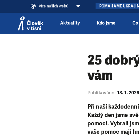
Více našich webů
POMÁHÁME UKRAJI
Aktuality
Kdo jsme
Co
Přeskočit na obsah
25 dobrý
vám
Publikováno:
13. 1. 202
Při naší každodenní
Každý den jsme svěd
pomoci. Vybrali jsm
vaše pomoc mají hm