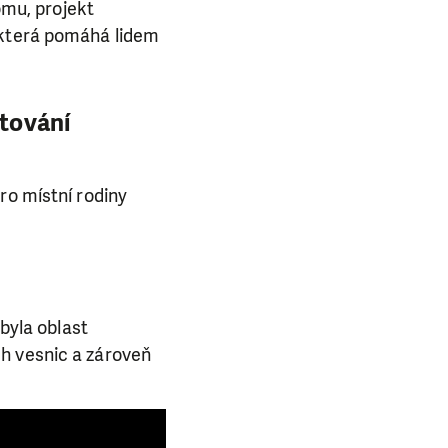
omu, projekt
 která pomáhá lidem
stování
ro místní rodiny
 byla oblast
h vesnic a zároveň