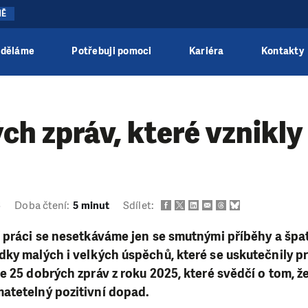
NĚ
 děláme
Potřebuji pomoci
Kariéra
Kontakty
ch zpráv, které vznikly 
6
Doba čtení:
5 minut
Sdílet:
 práci se nesetkáváme jen se smutnými příběhy a špa
ky malých i velkých úspěchů, které se uskutečnily pr
e 25 dobrých zpráv z roku 2025, které svědčí o tom, ž
atetelný pozitivní dopad.