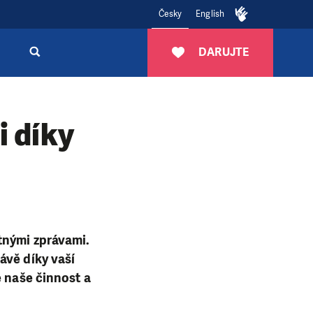
Česky
English
DARUJTE
i díky
tnými zprávami.
ávě díky vaší
e naše činnost a