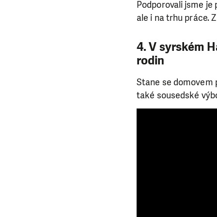
Podporovali jsme je p
ale i na trhu práce.
4. V syrském H
rodin
Stane se domovem pro
také sousedské výbo