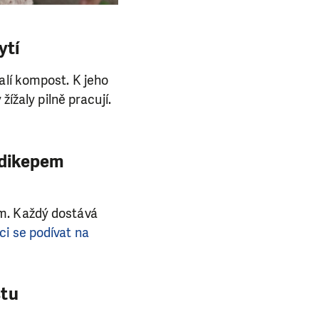
ytí
alí kompost. K jeho
žížaly pilně pracují.
endikepem
em. Každý dostává
ci se podívat na
stu