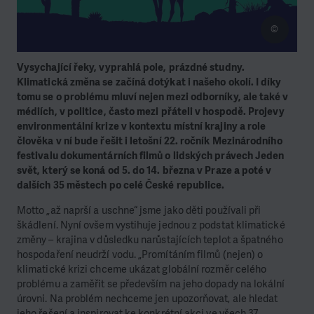
©
Vysychající řeky, vyprahlá pole, prázdné studny.
Klimatická změna se začíná dotýkat i našeho okolí. I díky
tomu se o problému mluví nejen mezi odborníky, ale také v
médiích, v politice, často mezi přáteli v hospodě. Projevy
environmentální krize v kontextu místní krajiny a role
člověka v ní bude řešit i letošní 22. ročník Mezinárodního
festivalu dokumentárních filmů o lidských právech Jeden
svět, který se koná od 5. do 14. března v Praze a poté v
dalších 35 městech po celé České republice.
Motto „až naprší a uschne“ jsme jako děti používali při
škádlení. Nyní ovšem vystihuje jednou z podstat klimatické
změny – krajina v důsledku narůstajících teplot a špatného
hospodaření neudrží vodu. „Promítáním filmů (nejen) o
klimatické krizi chceme ukázat globální rozměr celého
problému a zaměřit se především na jeho dopady na lokální
úrovni. Na problém nechceme jen upozorňovat, ale hledat
jeho řešení a inspirovat ke konkrétní akci ve všech 37