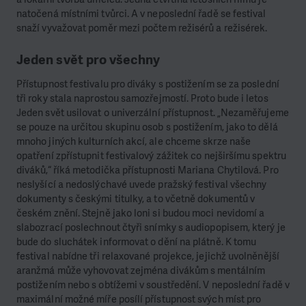
natočená místními tvůrci. A v neposlední řadě se festival
snaží vyvažovat poměr mezi počtem režisérů a režisérek.
Jeden svět pro všechny
Přístupnost festivalu pro diváky s postižením se za poslední
tři roky stala naprostou samozřejmostí. Proto bude i letos
Jeden svět usilovat o univerzální přístupnost. „Nezaměřujeme
se pouze na určitou skupinu osob s postižením, jako to dělá
mnoho jiných kulturních akcí, ale chceme skrze naše
opatření zpřístupnit festivalový zážitek co nejširšímu spektru
diváků,“ říká metodička přístupnosti Mariana Chytilová. Pro
neslyšící a nedoslýchavé uvede pražský festival všechny
dokumenty s českými titulky, a to včetně dokumentů v
českém znění. Stejně jako loni si budou moci nevidomí a
slabozrací poslechnout čtyři snímky s audiopopisem, který je
bude do sluchátek informovat o dění na plátně. K tomu
festival nabídne tři relaxované projekce, jejichž uvolněnější
aranžmá může vyhovovat zejména divákům s mentálním
postižením nebo s obtížemi v soustředění. V neposlední řadě v
maximální možné míře posílí přístupnost svých míst pro