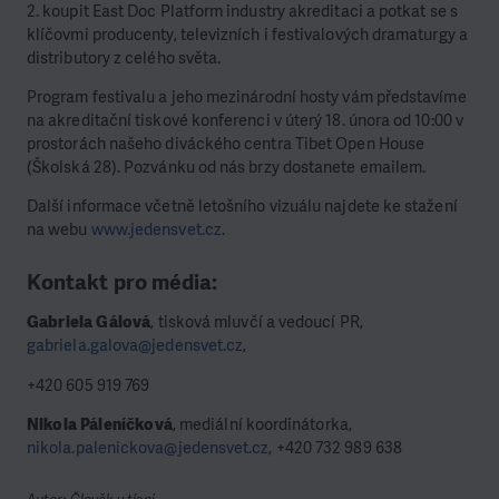
2. koupit East Doc Platform industry akreditaci a potkat se s
klíčovmi producenty, televizních i festivalových dramaturgy a
distributory z celého světa.
Program festivalu a jeho mezinárodní hosty vám představíme
na akreditační tiskové konferenci v úterý 18. února od 10:00 v
prostorách našeho diváckého centra Tibet Open House
(Školská 28). Pozvánku od nás brzy dostanete emailem.
Další informace včetně letošního vizuálu najdete ke stažení
na webu
www.jedensvet.cz
.
Kontakt pro média:
Gabriela Gálová
, tisková mluvčí a vedoucí PR,
gabriela.galova@jedensvet.cz
,
+420 605 919 769
Nikola Páleníčková
, mediální koordinátorka,
nikola.palenickova@jedensvet.cz
, +420 732 989 638