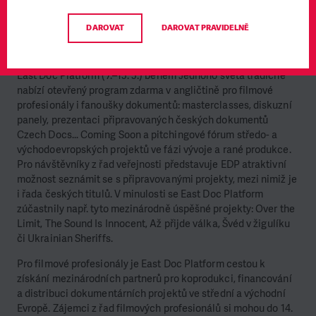
únorovém týdnu, v dalších městech prostřednictvím místních
koordinátorů. Více na
jsns.cz/festival
.
DAROVAT
DAROVAT PRAVIDELNĚ
East Doc Platform
East Doc Platform (7.–13. 3.) během Jednoho světa tradičně
nabízí otevřený program zdarma v angličtině pro filmové
profesionály i fanoušky dokumentů: masterclasses, diskuzní
panely, prezentaci připravovaných českých dokumentů
Czech Docs… Coming Soon a pitchingové fórum středo- a
východoevropských projektů ve fázi vývoje a rané produkce.
Pro návštěvníky z řad veřejnosti představuje EDP atraktivní
možnost seznámit se s připravovanými projekty, mezi nimiž je
i řada českých titulů. V minulosti se East Doc Platform
zúčastnily např. tyto mezinárodně úspěšné projekty: Over the
Limit, The Sound Is Innocent, Až přijde válka, Švéd v žigulíku
či Ukrainian Sheriffs.
Pro filmové profesionály je East Doc Platform cestou k
získání mezinárodních partnerů pro koprodukci, financování
a distribuci dokumentárních projektů ve střední a východní
Evropě. Zájemci z řad filmových profesionálů si mohou do 14.