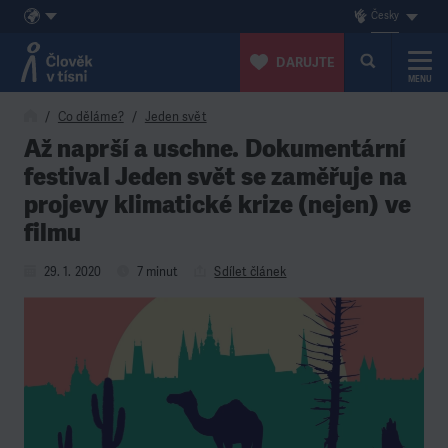
Česky
DARUJTE
MENU
Přeskočit na obsah
Co děláme?
Jeden svět
Až naprší a uschne. Dokumentární
festival Jeden svět se zaměřuje na
projevy klimatické krize (nejen) ve
filmu
29. 1. 2020
7 minut
Sdílet článek