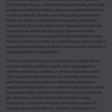
film V té vodě něco je. Známá herečka a aktivistka Ellen Page
a režisér Ian Daniel navštěvují ženy ze zemědělských oblastí
v provincii Nového Skotska, které bojují proti průmyslovým
firmám za záchranu jejich přírody, komunity a především
budoucnosti. Život v člověkem téměř neposkvrněné přírodě
zachycuje dokument Svébytná půda. Kanadský snímek
režiséra Davida Curtise je ódou na krásu odlehlého teritoria
Yukon a na tamní obyvatele ve městě Dawson, kteří se snaží o
potravinovou soběstačnost pomocí alternativního farmaření v
často nehostinných podmínkách.
Do lesa, na poušť, nebo na vrcholy ledovce se budou diváci
moci přenést díky virtuální realitě, jejíž celý program je
zaměřen na ekologii a přírodu. V centru současného umění
DOX v pražských Holešovicích, kde prohlídky virtuálních
realit budou probíhat, bude pro návštěvníky připravena i
speciální přírodní instalace. Návštěvníci díky virtuální realitě
Ayahuasca mohou nahlédnout do živoucí halucinace oživlé
přírody, která vzniká po pozření halucinogenní drogy
Ayahuasca, s projektem Songbird podniknout výpravu za
nedávno vyhynulým ptákem ōʻō (Moho), nebo navštívit v