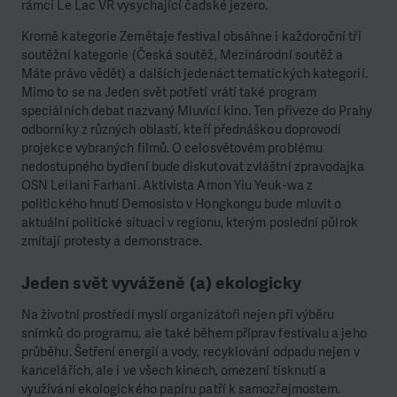
rámci Le Lac VR vysychající čadské jezero.
Kromě kategorie Zemětaje festival obsáhne i každoroční tři
soutěžní kategorie (Česká soutěž, Mezinárodní soutěž a
Máte právo vědět) a dalších jedenáct tematických kategorií.
Mimo to se na Jeden svět potřetí vrátí také program
speciálních debat nazvaný Mluvící kino. Ten přiveze do Prahy
odborníky z různých oblastí, kteří přednáškou doprovodí
projekce vybraných filmů. O celosvětovém problému
nedostupného bydlení bude diskutovat zvláštní zpravodajka
OSN Leilani Farhani. Aktivista Amon Yiu Yeuk-wa z
politického hnutí Demosisto v Hongkongu bude mluvit o
aktuální politické situaci v regionu, kterým poslední půlrok
zmítají protesty a demonstrace.
Jeden svět vyváženě (a) ekologicky
Na životní prostředí myslí organizátoři nejen při výběru
snímků do programu, ale také během příprav festivalu a jeho
průběhu. Šetření energií a vody, recyklování odpadu nejen v
kancelářích, ale i ve všech kinech, omezení tisknutí a
využívání ekologického papíru patří k samozřejmostem.