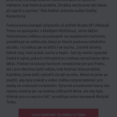
městech, kde festival probíhá. Zkrátka nechceme dál čekat,
až naprší a uschne,“ říká ředitel Jednoho světa Ondřej
Kamenický.
Festivalovou kampaň připravilo už potřetí Studio MT (Matyáš
Trnka ve spolupráci s Matějem Růžičkou). Jelen běžící
festivalovou znělkou se postupně na rozpáleném horizontu
proměňuje ve velblouda, který je hlavní postavou letošního
vizuálu. I to odkazuje na blížící se sucho. „Uschlé stromy,
žádné lesy, holé pláně, sucho a teplo – tak by mohla vypadat
česká krajina, pokud s klimatickou změnou nezačneme něco
dělat. Pohled na takový horizont nenabízíme jen pro Prahu,
ale i pro všechna další města, kde festival letos probíhá.
Každému jsme totiž vytvořili vizuál na míru. Mimo to jsme se
snažili, aby byly plakát a video znělka rozpoznatelné i pro
osoby se zrakovým omezením. Výrazné a kontrastní barvy tak
nejsou zvoleny jen se snahou zdůraznit téma, ale aby byly
čitelné pro co nejvíce lidí,“ vysvětluje autor kampaně Matyáš
Trnka.
CHCI DAROVAT ČLOVĚKU V TÍSNI