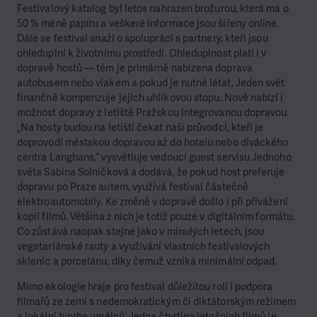
Festivalový katalog byl letos nahrazen brožurou, která má o
50 % méně papíru a veškeré informace jsou šířeny online.
Dále se festival snaží o spolupráci s partnery, kteří jsou
ohleduplní k životnímu prostředí. Ohleduplnost platí i v
dopravě hostů — těm je primárně nabízena doprava
autobusem nebo vlakem a pokud je nutné létat, Jeden svět
finančně kompenzuje jejich uhlíkovou stopu. Nově nabízí i
možnost dopravy z letiště Pražskou integrovanou dopravou.
„Na hosty budou na letišti čekat naši průvodci, kteří je
doprovodí městskou dopravou až do hotelu nebo diváckého
centra Langhans,“ vysvětluje vedoucí guest servisu Jednoho
světa Sabina Solničková a dodává, že pokud host preferuje
dopravu po Praze autem, využívá festival částečně
elektroautomobily. Ke změně v dopravě došlo i při přivážení
kopií filmů. Většina z nich je totiž pouze v digitálním formátu.
Co zůstává naopak stejné jako v minulých letech, jsou
vegetariánské rauty a využívání vlastních festivalových
sklenic a porcelánu, díky čemuž vzniká minimální odpad.
Mimo ekologie hraje pro festival důležitou roli i podpora
filmařů ze zemí s nedemokratickým či diktátorským režimem
a lokální tvorba umělců. Jedna čtvrtina letošních filmů je