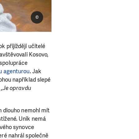
©
 přijíždějí učitelé
navštěvovali Kosovo,
 spolupráce
u agenturou
. Jak
ohou například slepé
.
„Je opravdu
ám dlouho nemohl mít
stižené. Unik nemá
 svého synovce
eré nahrál společně