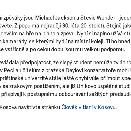
i zpěváky jsou Michael Jackson a Stevie Wonder - jeden
větě. Z popu má nejraději 90. léta 20. století. Stejně ja
devším na hře na piano a zpěvu. Nyní si naplno užívá st
s kamarády, se kterými bydlí na místní koleji. Ti ho hned
ce vstřícně a po celou dobu jsou mu velkou podporou.
řevládala předpojatost, že slepý student nemůže zvládn
 v Peći a učitelům z pražské Deylovi konzervatoře mohl 
rištinské univerzitě stále ještě chybí vůle přijmout spec
 se zrakovým postižením, ale již Unikovo úspěšné stud
, přispívají k postupnému odbourávání zažitých předsud
SE VÁM, CO DĚLÁME? PODPOŘT
z Kosova navštivte stránku
Člověk v tísni v Kosovu
.
 pomáhat smysluplně, neobejdeme se bez Vaší podpory
i jedním darem nebo se stanete pravidelným dárcem K