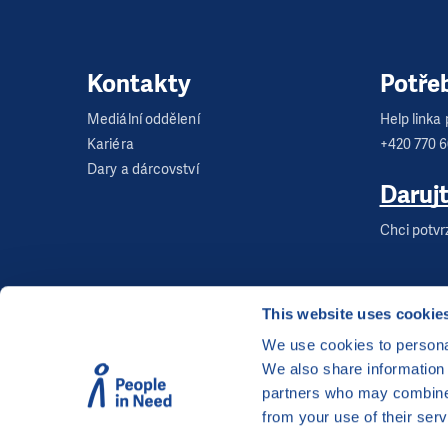
Kontakty
Potře
Mediální oddělení
Help linka p
Kariéra
+420 770 
Dary a dárcovství
Daruj
Chci potvr
This website uses cookie
We use cookies to personal
We also share information 
©
Člověk v tísni, o.p.s.
, Šafaříkova 635/24, 120 00
partners who may combine i
Webová stránka běží na bezplatně poskytnutém 
from your use of their serv