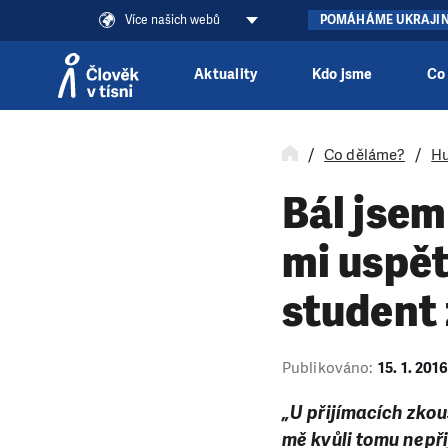
Více našich webů
POMÁHÁME UKRAJI
Aktuality
Kdo jsme
Co
Přeskočit na obsah
Co děláme?
Hu
Bál jsem
mi uspět
student
Publikováno:
15. 1. 201
„U přijímacích zkou
mě kvůli tomu nepři