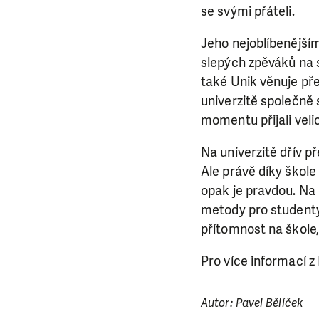
se svými přáteli.
Jeho nejoblíbenějším
slepých zpěváků na s
také Unik věnuje pře
univerzitě společně 
momentu přijali veli
Na univerzitě dřív p
Ale právě díky škole
opak je pravdou. Na p
metody pro studenty
přítomnost na škole
LÍBÍ 
Pro více informací 
Abychom mohli
Autor: Pavel Bělíček
rozhodnete pomoc