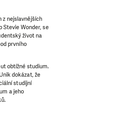
 z nejslavnějších
ko Stevie Wonder, se
udentský život na
 od prvního
out obtížné studium.
Unik dokázat, že
iální studijní
ium a jeho
ků.
E NÁS!
. Ať už se nám
lubu přátel, Vaše