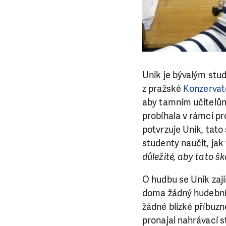
Unik je bývalým stud
z pražské
Konzervat
aby tamním učitelům
probíhala v rámci pr
potvrzuje Unik, tato
studenty naučit, jak
důležité, aby tato šk
O hudbu se Unik zají
doma žádný hudební 
žádné blízké příbuzn
pronajal nahrávací s