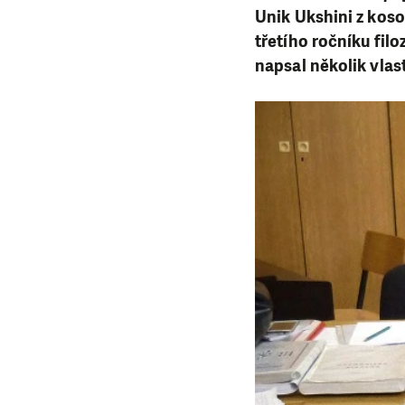
Unik Ukshini z kos
třetího ročníku filo
napsal několik vlas