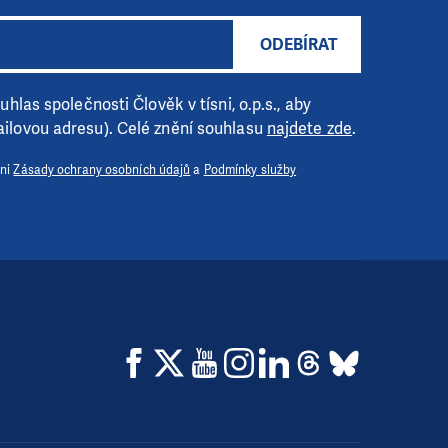
ODEBÍRAT
hlas společnosti Člověk v tísni, o.p.s., aby
ilovou adresu). Celé znění souhlasu
najdete zde
.
 ni
Zásady ochrany osobních údajů
a
Podmínky služby