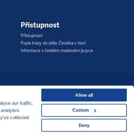
Přístupnost
Přístupnost
Popis trasy do sídla Člověka v tísni
Informace v českém znakovém jazyce
Allow all
yse our traffic.
Developed by
Custom
 analytics
y’ve collected
UI & UX
Michal Kruška
a
Michal Brtníček
Deny
Vizuální identita
MARVIL