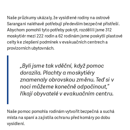
Naše průzkumy ukázaly, že vysídlené rodiny na ostrově
Sarangani naléhavě potřebují především bezpečné přístřeší.
Abychom pomohli tyto potřeby pokrýt, rozdělili jsme 312
moskytiér mezi 222 rodin a 62 rodinám jsme poskytli plastové
celty ke zlepšení podmínek v evakuačních centrech a
provizorních ubytovnách.
„Byli jsme tak vděční, když pomoc
dorazila. Plachty a moskytiéry
znamenaly obrovskou změnu. Teď si v
noci můžeme konečně odpočinout,“
říkají obyvatelé v evakuačním centru.
Naše pomoc pomohla rodinám vytvořit bezpečná a suchá
místa na spaní a zajistila ochranu před komáry po dobu
vysídlení.