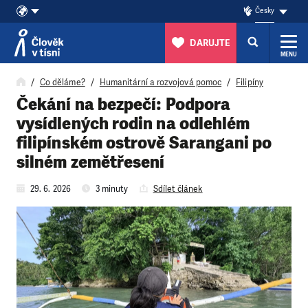
Česky
DARUJTE
MENU
Přeskočit na obsah
Co děláme?
Humanitární a rozvojová pomoc
Filipíny
Čekání na bezpečí: Podpora
vysídlených rodin na odlehlém
filipínském ostrově Sarangani po
silném zemětřesení
29. 6. 2026
3 minuty
Sdílet článek