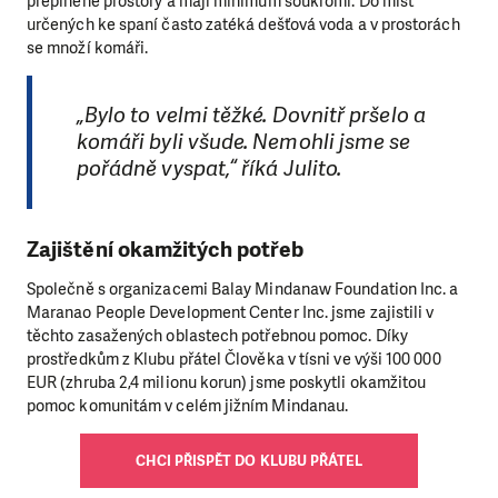
přeplněné prostory a mají minimum soukromí. Do míst
určených ke spaní často zatéká dešťová voda a v prostorách
se množí komáři.
„Bylo to velmi těžké. Dovnitř pršelo a
komáři byli všude. Nemohli jsme se
pořádně vyspat,“ říká Julito.
Zajištění okamžitých potřeb
Společně s organizacemi Balay Mindanaw Foundation Inc. a
Maranao People Development Center Inc. jsme zajistili v
těchto zasažených oblastech potřebnou pomoc. Díky
prostředkům z Klubu přátel Člověka v tísni ve výši 100 000
EUR (zhruba 2,4 milionu korun) jsme poskytli okamžitou
pomoc komunitám v celém jižním Mindanau.
CHCI PŘISPĚT DO KLUBU PŘÁTEL