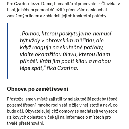
Pro Czarinu Jezzu Damo, humanitární pracovnici z Člověka v
tísni, je během pomoci důležité především naslouchat
zasaženým lidem a zohlednit jejich konkrétní potřeby.
„Pomoc, kterou poskytujeme, nemusí
být vždy v obrovském měřítku, ale
když reaguje na skutečné potřeby,
vidíte okamžitou úlevu, kterou lidem
přináší. Vrátí jim pocit klidu a mohou
lépe spát,“ říká Czarina.
Obnova po zemětřesení
Přestože jsme v místě zajistili ty nejakutnější potřeby těsně
po zemětřesení, mnoho rodin stále žije v nejistotě a neví, co
bude dál. Obyvatelé, jejichž domovy se nacházejí ve vysoce
rizikových oblastech, čekají na informace o místech pro
trvalé přestěhování.