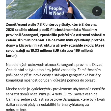
©
Zemětřesení o síle 7,8 Richterovy škály, které 8. června
2026 zasáhlo oblast poblíž filipínského města Maasim v
provincii Sarangani, zpustošilo pobřežní a ostrovní oblasti v
celém jižním Mindanau. Tisíce rodin byly vysídleny, protože
domy a klíčová infrastruktura utrpěly rozsáhlé škody, které
se odhadují na 19,33 milionu EUR (zhruba 469 milionů
korun).
Na odlehlých ostrovech okresu Sarangani a provincie Davao
Occidental se tyto problémy ještě znásobily. Zemětřesením
poškozené přístupové cesty a stávající geografické bariéry
komplikují možnost doručení důležité pomoci do oblasti.
Mnoho rodin je vysídlených v provizorním ubytování a nemůže
se vrátit domů. Mezi nimi je i 47letý Julito Cawa z vesnice
Camalig, jedné z oblastí na ostrově Sarangani, které byly kvůli
riziku sesuvů půdy a nestabilitě terénu vyhlášeny za
nebezpečné.