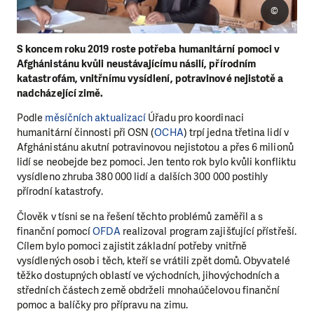
©
S koncem roku 2019 roste potřeba humanitární pomoci v
Afghánistánu kvůli neustávajícímu násilí, přírodním
katastrofám, vnitřnímu vysídlení, potravinové nejistotě a
nadcházející zimě.
Podle
měsíčních aktualizací
Úřadu pro koordinaci
humanitární činnosti při OSN (
OCHA
) trpí jedna třetina lidí v
Afghánistánu akutní potravinovou nejistotou a přes 6 milionů
lidí se neobejde bez pomoci. Jen tento rok bylo kvůli konfliktu
vysídleno zhruba 380 000 lidí a dalších 300 000 postihly
přírodní katastrofy.
Člověk v tísni se na řešení těchto problémů zaměřil a s
finanční pomocí
OFDA
realizoval program zajišťující přístřeší.
Cílem bylo pomoci zajistit základní potřeby vnitřně
vysídlených osob i těch, kteří se vrátili zpět domů. Obyvatelé
těžko dostupných oblastí ve východních, jihovýchodních a
středních částech země obdrželi mnohaúčelovou finanční
pomoc a balíčky pro přípravu na zimu.