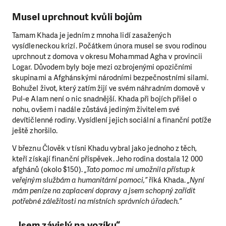
Musel uprchnout kvůli bojům
Tamam Khada je jedním z mnoha lidí zasažených
vysídleneckou krizí. Počátkem února musel se svou rodinou
uprchnout z domova v okresu Mohammad Agha v provincii
Logar. Důvodem byly boje mezi ozbrojenými opozičními
skupinami a Afghánskými národními bezpečnostními silami.
Bohužel život, který zatím žijí ve svém náhradním domově v
Pul-e Alam není o nic snadnější. Khada při bojích přišel o
nohu, ovšem i nadále zůstává jediným živitelem své
devítičlenné rodiny. Vysídlení jejich sociální a finanční potíže
ještě zhoršilo.
V březnu Člověk v tísni Khadu vybral jako jednoho z těch,
kteří získají finanční příspěvek. Jeho rodina dostala 12 000
afghánů (okolo $150).
„Tato pomoc mi umožnila přístup k
veřejným službám a humanitární pomoci,”
říká Khada.
„Nyní
mám peníze na zaplacení dopravy a jsem schopný zařídit
potřebné záležitosti na místních správních úřadech.”
„Jsem závislý na vozíku“