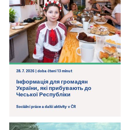
LÍBÍ SE VÁM, CO DĚLÁME?
PODPOŘTE NÁS!
28. 7. 2026 | doba čtení 13 minut
Abychom mohli pomáhat smysluplně, neobejdeme se
Інформація для громадян
bez Vaší podpory. Ať už se nám rozhodnete pomoci
України, які прибувають до
jedním darem nebo se stanete pravidelným dárcem
Чеської Республіки
Klubu přátel, Vaše dary nám umožní pomoci vždy tam,
kde je to nejvíce potřeba.
Sociální práce a další aktivity v ČR
DAROVAT
DAROVAT PRAVIDELNĚ