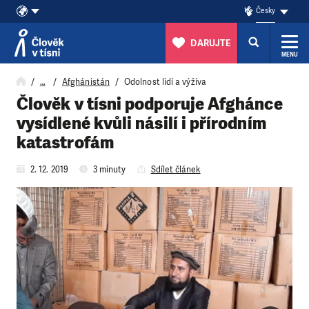
Česky
DARUJTE
MENU
Přeskočit na obsah
…
Afghánistán
Odolnost lidí a výživa
Člověk v tísni podporuje Afghánce
vysídlené kvůli násilí i přírodním
katastrofám
2. 12. 2019
3 minuty
Sdílet článek