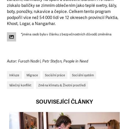
získalo balíčky se zimním oblečením jako teplé svetry, šály,
boty, ponožky, rukavice a čepice. Celkem tento program
podpořil více než 54 000 lidí ve 12 okresech provincií Paktia,
Khost, Logar, a Nangarhar.
*jména osob byla v článku z bezpečnostních důvodů změněna
Autor: Furozh Nadiri, Petr Stefan, People in Need
Inkluze
Migrace
Sociální práce
Sociální systém
Válečný konflikt
Změna klimatu & Životní prostředí
SOUVISEJÍCÍ ČLÁNKY