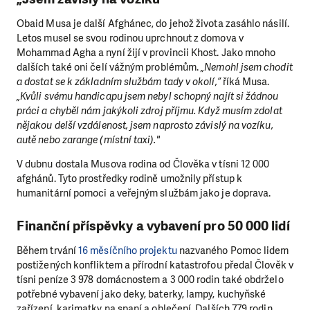
Obaid Musa je další Afghánec, do jehož života zasáhlo násilí.
Letos musel se svou rodinou uprchnout z domova v
Mohammad Agha a nyní žijí v provincii Khost. Jako mnoho
dalších také oni čelí vážným problémům.
„Nemohl jsem chodit
a dostat se k základním službám tady v okolí,”
říká Musa.
„Kvůli svému handicapu jsem nebyl schopný najít si žádnou
práci a chyběl nám jakýkoli zdroj příjmu. Když musím zdolat
nějakou delší vzdálenost, jsem naprosto závislý na vozíku,
autě nebo zarange (místní taxi)."
V dubnu dostala Musova rodina od Člověka v tísni 12 000
afghánů. Tyto prostředky rodině umožnily přístup k
humanitární pomoci a veřejným službám jako je doprava.
Finanční příspěvky a vybavení pro 50 000 lidí
Během trvání
16 měsíčního projektu
nazvaného Pomoc lidem
postižených konfliktem a přírodní katastrofou předal Člověk v
tísni peníze 3 978 domácnostem a 3 000 rodin také obdrželo
potřebné vybavení jako deky, baterky, lampy, kuchyňské
zařízení, karimatky na spaní a oblečení. Dalších 779 rodin