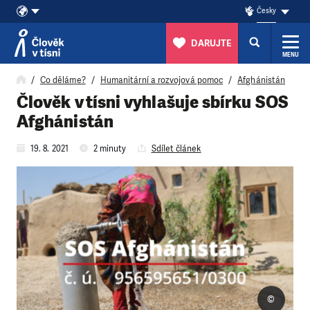
Česky
DARUJTE
MENU
Přeskočit na obsah
Co děláme?
Humanitární a rozvojová pomoc
Afghánistán
Člověk v tísni vyhlašuje sbírku SOS
Afghánistán
19. 8. 2021
2 minuty
Sdílet článek
©