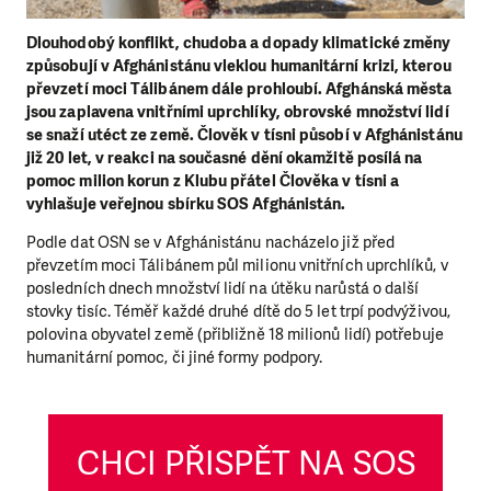
Dlouhodobý konflikt, chudoba a dopady klimatické změny
způsobují v Afghánistánu vleklou humanitární krizi, kterou
převzetí moci Tálibánem dále prohloubí. Afghánská města
jsou zaplavena vnitřními uprchlíky, obrovské množství lidí
se snaží utéct ze země. Člověk v tísni působí v Afghánistánu
již 20 let, v reakci na současné dění okamžitě posílá na
pomoc milion korun z Klubu přátel Člověka v tísni a
vyhlašuje veřejnou sbírku SOS Afghánistán.
Podle dat OSN se v Afghánistánu nacházelo již před
převzetím moci Tálibánem půl milionu vnitřních uprchlíků, v
posledních dnech množství lidí na útěku narůstá o další
stovky tisíc. Téměř každé druhé dítě do 5 let trpí podvýživou,
polovina obyvatel země (přibližně 18 milionů lidí) potřebuje
humanitární pomoc, či jiné formy podpory.
CHCI PŘISPĚT NA SOS