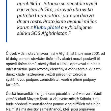
uprchlíkům. Situace se neustále vyvíjí
a je velmi složitá, zároveň obrovská
potřeba humanitární pomoci den za
dnem roste. Proto jsme uvolnili milion
korun z
Klubu přátel
a vyhlašujeme
sbírku SOS Afghánistán.”
Člověk v tísni otevřel svou misi v Afghánistánu v roce 2001, od
té doby pomohl stovkám tisíc lidí v akutní nouzi, postavil či
opravil tisíce domů, stovky škol a klinik, opravoval silnice a
infrastrukturu jako rozvody elektřiny a vodní zdroje. Zvláštní
důraz klade na zlepšení využití přírodních zdrojů a
systémovou podporu zemědělství, včetně přímé podpory
farmářů.
Česká humanitární organizace působí hlavně v severní části
země v okolí Mazáre Šarífu a v hlavním městě Kábulu, kam
bude především soustředěna pomoc v nejbližších měsících.
Na místě má desítky zaměstnanců, kteří jsou připraveni