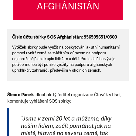
AFGHÁNISTÁN
Číslo účtu sbírky SOS Afghánistán: 956595651/0300
Výtěžek sbírky bude využit na poskytování akutní humanitární
pomoci uvnitř země se zvláštním důrazem na podporu
nejohroženějších skupin lidí: žen a dětí. Podle dalšího vývoje
potřeb mohou být peníze využity na podporu afghánských
uprchlíků v zahraničí, především v okolních zemích.
Šimon Pánek
, dlouholetý ředitel organizace Člověk v tísni,
komentuje vyhlášení SOS sbírky:
“Jsme v zemi 20 let a můžeme, díky
našim lidem, začít pomáhat jak na
místě, hlavně na severu země, tak