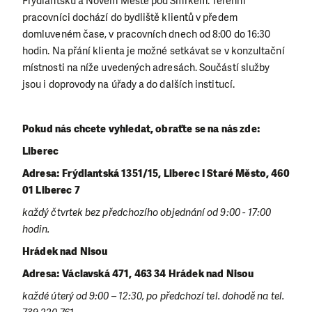
Frýdlantsku a Novém Městě pod Smrkem. Terénní
pracovníci dochází do bydliště klientů v předem
domluveném čase, v pracovních dnech od 8:00 do 16:30
hodin. Na přání klienta je možné setkávat se v konzultační
místnosti na níže uvedených adresách. Součástí služby
jsou i doprovody na úřady a do dalších institucí.
Pokud nás chcete vyhledat, obraťte se na nás zde:
Liberec
Adresa: Frýdlantská 1351/15, Liberec I Staré Město,
460
01 Liberec 7
každý čtvrtek bez předchozího objednání od 9:00 - 17:00
hodin.
Hrádek nad Nisou
Adresa: Václavská 471, 463 34 Hrádek nad Nisou
každé úterý od 9:00 – 12:30, po předchozí tel. dohodě na tel.