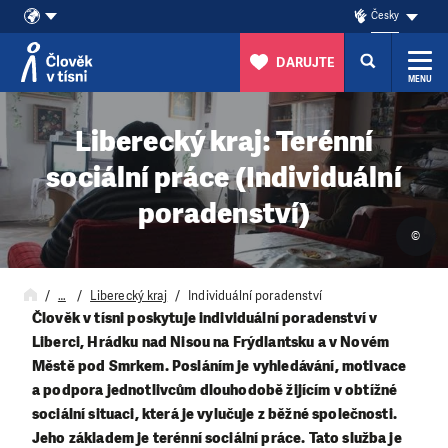
Česky
DARUJTE
MENU
Přeskočit na obsah
Liberecký kraj: Terénní
sociální práce (Individuální
poradenství)
©
…
Liberecký kraj
Individuální poradenství
Člověk v tísni poskytuje individuální poradenství v
Liberci, Hrádku nad Nisou na Frýdlantsku a v Novém
Městě pod Smrkem. Posláním je vyhledávání, motivace
a podpora jednotlivcům dlouhodobě žijícím v obtížné
sociální situaci, která je vylučuje z běžné společnosti.
Jeho základem je terénní sociální práce. Tato služba je