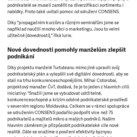
podnikatelé se museli zaměřit na diverzifikaci sortimentu i
nabídky. Proto také uvítali pomoc od sdružení CONSENS.
Díky "propagačním kurzům a různým seminářům jsme se
například naučili mnoho věcí o marketingu. Jsou to velmi
užitečné [dovednosti]," říká Iurie.
Nové dovednosti pomohly manželům zlepšit
podnikání
Díky projektu manželé Turtuteanu mimo jiné upravili svůj
podnikatelský plán a vylepšili své digitální dovednosti, aby se
stali na trhu konkurenceschopnějšími. Mihai Cotorobai,
projektový manažer ČvT, dodává, že je to jeden z hlavních cílů
iniciativy: "Snažili jsme se vybudovat udržitelné,
konkurenceschopné a krizím odolné podnikatelské prostředí
v severním regionu Moldavska. Celkem se v rámci spolupráce
se sdružením CONSENS podařilo podpořit více než 75
podnikatelů a majitelů mikro a malých podniků. Naším
hlavním záměrem je přizpůsobit podnikatelské cíle nové
realitě. Dále se snažíme o posílení efektivity byznysu