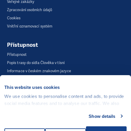
Veřejné zakázky
Zpracování osobních údajů
Cookies
Vnitřní oznamovací systém
Přístupnost
Přístupnost
Popis trasy do sídla Člověka v tísni
Informace v českém znakovém jazyce
This website uses cookies
©
Člověk v tísni, o.p.s.
, Šafaříkova 635/24, 120 00 Praha 2
We use cookies to personalise content and ads, to provide
Webová stránka běží na bezplatně poskytnutém server hostingu od
social media features and to analyse our traffic. We also
CZECHIA.COM
. Děkujeme.
share information about your use of our site with our social
Show details
media, advertising and analytics partners who may
Developed by
combine it with other information that you’ve provided to
UI & UX
Michal Kruška
a
Michal Brtníček