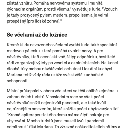
zůstat vzhůru. Pomáhá nervovému systému, imunitě,
dýchacím orgánům, prostě všemu," vysvětluje Iurie. "Vzduch
je tady prosycený pylem, medem, propolisem a je velmi
prospěšný [pro lidské zdraví]."
Se včelami až do ložnice
Kromě klidu navozeného včelami vyrábí Iurie také speciální
medovou pálenku, která pomáhá uvolnit nervy. A pro
návštěvníky, kteří ocení aktivnější typ odpočinku, hostitelé
rádi zorganizují výlety po vesnici a okolních lesích. Na konci
dlouhé túry mohou návštěvníci ochutnat i lokální kuchyni.
Mariana totiž vždy ráda ukáže své skvělé kuchařské
schopnosti.
Místní průkopníci v oboru včelaření se těší oblibě zejména u
zahraničních turistů. V posledním roce se však počet
návštěvníků snížil nejen kvůli pandemii, ale také kvůli
nejrůznějším omezením, která snížila počet ubytovaných lidí.
"Kromě apiterapeutického domu máme čtyři pokoje pro
ubytování. Mnoho turistů jsme museli kvůli pandemii
odmítnout," říká Mariana. To výrazně poškodilo jejich příjmy a