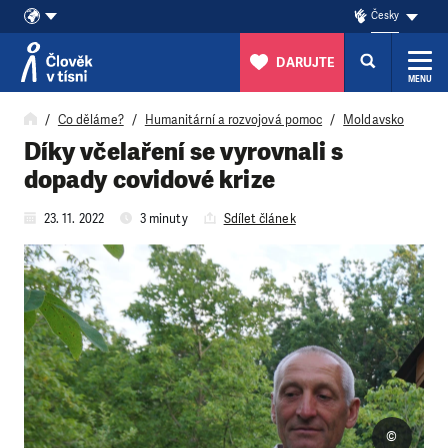
Česky
DARUJTE
MENU
Přeskočit na obsah
Co děláme?
Humanitární a rozvojová pomoc
Moldavsko
Díky včelaření se vyrovnali s
dopady covidové krize
23. 11. 2022
3 minuty
Sdílet článek
©