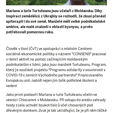
Mariana a Iurie Turtuteanu jsou včelaři z Moldavska. Díky
inspiraci zemědělců z Ukrajiny se rozhodli, že zkusí přenést
apiterapii i do své země. Manželé měli velké podnikatelské
ambice, ale malé znalosti v oblasti byznysu, a proto
potřebovali pomocnou ruku.
Člověk v tísni (ČvT) ve spolupráci s místním Centrem
sociálně-ekonomické politiky s názvem "CONSENS" pracoval
v rámci aktivit na pomoc začínajícím moldavským
podnikatelům s lidmi, jako jsou manželé Turtuteanu. Program,
který je součástí projektu "Programu solidarity v souvislosti s
COVID-19 v zemích Východního partnerství" financovaného
Evropskou unií, nabídl nejen jim tolik potřebné školení a
vedení
Jako první postavili Mariana a Iurie Turtuteanu včelín ve
vesnici Chiscareni v Moldavsku. Při vstupu do areálu zahrady
hosty zcela uchvátí bzukot tisíců včel chovaných pod
dřevěným domkem. Zvuk je tak uklidňující, že je při něm těžké