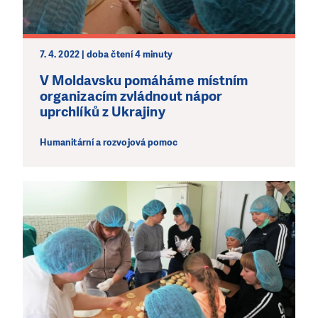
jedním darem nebo se stanete pravidelným dárcem
Klubu přátel, Vaše dary nám umožní pomoci vždy tam,
kde je to nejvíce potřeba.
7. 4. 2022 | doba čtení 4 minuty
V Moldavsku pomáháme místním
DAROVAT
DAROVAT PRAVIDELNĚ
organizacím zvládnout nápor
uprchlíků z Ukrajiny
Humanitární a rozvojová pomoc