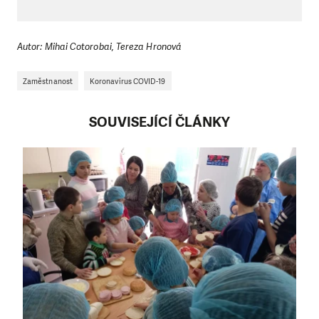
Autor: Mihai Cotorobai, Tereza Hronová
Zaměstnanost
Koronavirus COVID-19
SOUVISEJÍCÍ ČLÁNKY
LÍBÍ SE VÁM, CO DĚLÁME?
PODPOŘTE NÁS!
Abychom mohli pomáhat smysluplně, neobejdeme se
bez Vaší podpory. Ať už se nám rozhodnete pomoci