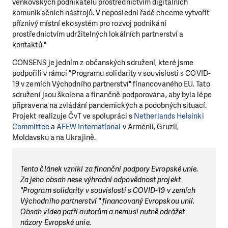
venkovských podnikatelů prostřednictvím digitálních
komunikačních nástrojů. V neposlední řadě chceme vytvořit
příznivý místní ekosystém pro rozvoj podnikání
prostřednictvím udržitelných lokálních partnerství a
kontaktů."
CONSENS je jedním z občanských sdružení, které jsme
podpořili v rámci "Programu solidarity v souvislosti s COVID-
19 v zemích Východního partnerství" financovaného EU. Tato
sdružení jsou školena a finančně podporována, aby byla lépe
připravena na zvládání pandemických a podobných situací.
Projekt realizuje ČvT ve spolupráci s
Netherlands Helsinki
Committee
a
AFEW International
v Arménii, Gruzii,
Moldavsku a na Ukrajině.
Tento článek vznikl za finanční podpory Evropské unie.
Za jeho obsah nese výhradní odpovědnost projekt
"Program solidarity v souvislosti s COVID-19 v zemích
Východního partnerství " financovaný Evropskou unií.
Obsah videa patří autorům a nemusí nutně odrážet
názory Evropské unie.