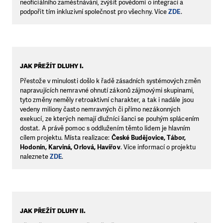
neoficiálního zaměstnávání, zvýšit povědomí o integraci a
podpořit tím inkluzivní společnost pro všechny. Více
ZDE
.
JAK PŘEŽÍT DLUHY I.
Přestože v minulosti došlo k řadě zásadních systémových změn
napravujících nemravné ohnutí zákonů zájmovými skupinami,
tyto změny neměly retroaktivní charakter, a tak i nadále jsou
vedeny miliony často nemravných či přímo nezákonných
exekucí, ze kterých nemají dlužníci šanci se pouhým splácením
dostat. A právě pomoc s oddlužením těmto lidem je hlavním
cílem projektu. Místa realizace:
České Budějovice, Tábor,
Hodonín, Karviná, Orlová, Havířov
. Více informací o projektu
naleznete
ZDE
.
JAK PŘEŽÍT DLUHY II.