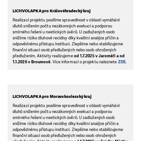
LICHVOLAPKA pro Královéhradecký kraj
Realizací projektu posílíme spravedlnost v oblasti vymáhání
dluhů snížením počtu nezákonných exekucí a podporou
smírného řešení u neetických úvěrů. U zadlužených osob
snížíme riziko dluhové recidivy díky kvalitní analýze příčin a
odpovědnému přístupu institucí. Zlepšíme nebo stabilizujeme
finanční situaci osob předlužených nebo osob ohrožených
předlužením. Aktivity realizujeme
od 1.7.2025 v Jaroměři a od
1.1.2026 v Broumově
. Více informací o projektu naleznete
ZDE
.
LICHVOLAPKA pro Moravskoslezský kraj
Realizací projektu posílíme spravedlnost v oblasti vymáhání
dluhů snížením počtu nezákonných exekucí a podporou
smírného řešení u neetických úvěrů. U zadlužených osob
snížíme riziko dluhové recidivy díky kvalitní analýze příčin a
odpovědnému přístupu institucí. Zlepšíme nebo stabilizujeme
finanční situaci osob předlužených nebo osob ohrožených