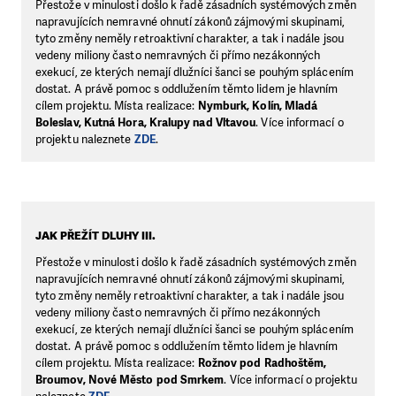
Přestože v minulosti došlo k řadě zásadních systémových změn
napravujících nemravné ohnutí zákonů zájmovými skupinami,
tyto změny neměly retroaktivní charakter, a tak i nadále jsou
vedeny miliony často nemravných či přímo nezákonných
exekucí, ze kterých nemají dlužníci šanci se pouhým splácením
dostat. A právě pomoc s oddlužením těmto lidem je hlavním
cílem projektu. Místa realizace:
Nymburk, Kolín, Mladá
Boleslav, Kutná Hora, Kralupy nad Vltavou
. Více informací o
projektu naleznete
ZDE
.
JAK PŘEŽÍT DLUHY III.
Přestože v minulosti došlo k řadě zásadních systémových změn
napravujících nemravné ohnutí zákonů zájmovými skupinami,
tyto změny neměly retroaktivní charakter, a tak i nadále jsou
vedeny miliony často nemravných či přímo nezákonných
exekucí, ze kterých nemají dlužníci šanci se pouhým splácením
dostat. A právě pomoc s oddlužením těmto lidem je hlavním
cílem projektu. Místa realizace:
Rožnov pod Radhoštěm,
Broumov, Nové Město pod Smrkem
. Více informací o projektu