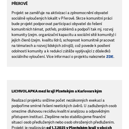
PŘEROVĚ
Projekt se zaměřuje na aktivizaci a zplnomocnění obyvatel
sociálně vyloučených lokalit v Přerově. Skrze komunitní práci
bude projekt podporovat participaci obyvatel do řešení
komunitních témat, potřeb, problémů a podpoří tak mj. rozvoj
komunity (zejm. organizační kapacitu a sociální sítě komunity) i
jejích členů (zejm. kvalitu lídrů, schopnost komunitně pracovat
na tématech a rozvoj lidských zdrojů), což povede k posílení
odolnosti komunity a k redukci zátěže vyplývající z důsledků
sociálního vyloučení. Více informací o projektu naleznete
ZDE
.
LICHVOLAPKA mezi kraji Plzeňským a Karlovarským
Realizací projektu snížíme počet nezákonných exekucí a
podpoříme smírné řešení neetických úvěrů. U zadlužených osob
omezíme dluhovou recidivu kvalitní analýzou a odpovědným
přístupem institucí. Zlepšíme nebo stabilizujeme finanční
situaci osob předlužených nebo osob ohrožených předlužením.
Projekt je realizován
od 1.7.2025 v Plzeňském kraji v obcích