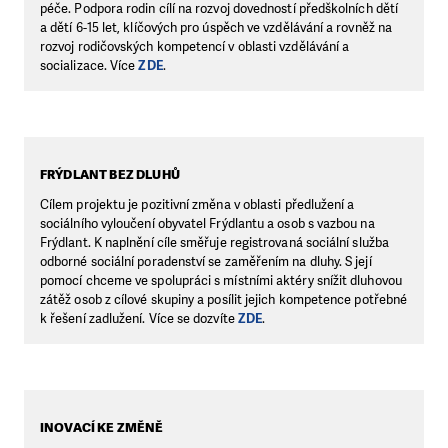
péče. Podpora rodin cílí na rozvoj dovedností předškolních dětí
a dětí 6-15 let, klíčových pro úspěch ve vzdělávání a rovněž na
rozvoj rodičovských kompetencí v oblasti vzdělávání a
socializace. Více
ZDE
.
FRÝDLANT BEZ DLUHŮ
Cílem projektu je pozitivní změna v oblasti předlužení a
sociálního vyloučení obyvatel Frýdlantu a osob s vazbou na
Frýdlant. K naplnění cíle směřuje registrovaná sociální služba
odborné sociální poradenství se zaměřením na dluhy. S její
pomocí chceme ve spolupráci s místními aktéry snížit dluhovou
zátěž osob z cílové skupiny a posílit jejich kompetence potřebné
k řešení zadlužení. Více se dozvíte
ZDE
.
INOVACÍ KE ZMĚNĚ