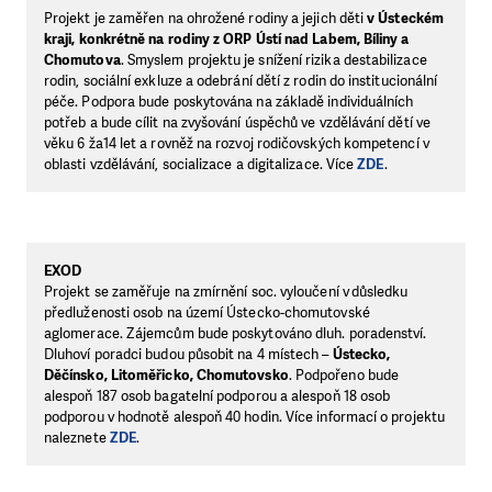
Projekt je zaměřen na ohrožené rodiny a jejich děti
v Ústeckém
kraji, konkrétně na rodiny z ORP Ústí nad Labem, Bíliny a
Chomutova
. Smyslem projektu je snížení rizika destabilizace
rodin, sociální exkluze a odebrání dětí z rodin do institucionální
péče. Podpora bude poskytována na základě individuálních
potřeb a bude cílit na zvyšování úspěchů ve vzdělávání dětí ve
věku 6 ža14 let a rovněž na rozvoj rodičovských kompetencí v
oblasti vzdělávání, socializace a digitalizace. Více
ZDE
.
EXOD
Projekt se zaměřuje na zmírnění soc. vyloučení v důsledku
předluženosti osob na území Ústecko-chomutovské
aglomerace. Zájemcům bude poskytováno dluh. poradenství.
Dluhoví poradci budou působit na 4 místech –
Ústecko,
Děčínsko, Litoměřicko, Chomutovsko
. Podpořeno bude
alespoň 187 osob bagatelní podporou a alespoň 18 osob
podporou v hodnotě alespoň 40 hodin. Více informací o projektu
naleznete
ZDE
.