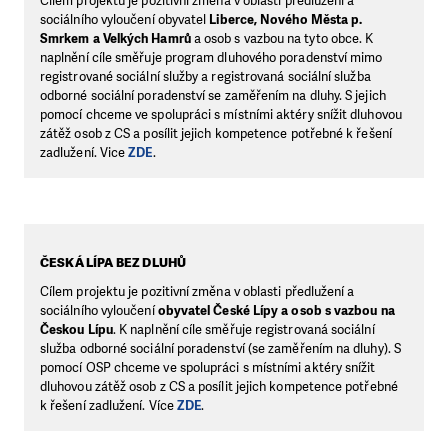
Cílem projektu je pozitivní změna v oblasti předlužení a
sociálního vyloučení obyvatel
Liberce, Nového Města p.
Smrkem a Velkých Hamrů
a osob s vazbou na tyto obce. K
naplnění cíle směřuje program dluhového poradenství mimo
registrované sociální služby a registrovaná sociální služba
odborné sociální poradenství se zaměřením na dluhy. S jejich
pomocí chceme ve spolupráci s místními aktéry snížit dluhovou
zátěž osob z CS a posílit jejich kompetence potřebné k řešení
zadlužení. Vice
ZDE
.
ČESKÁ LÍPA BEZ DLUHŮ
Cílem projektu je pozitivní změna v oblasti předlužení a
sociálního vyloučení
obyvatel České Lípy a osob s vazbou na
Českou Lípu
. K naplnění cíle směřuje registrovaná sociální
služba odborné sociální poradenství (se zaměřením na dluhy). S
pomocí OSP chceme ve spolupráci s místními aktéry snížit
dluhovou zátěž osob z CS a posílit jejich kompetence potřebné
k řešení zadlužení. Více
ZDE
.