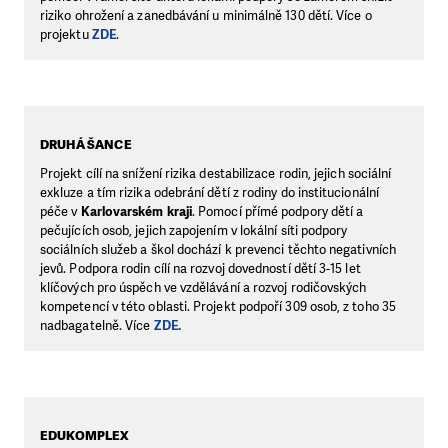
riziko ohrožení a zanedbávání u minimálně 130 dětí. Více o
projektu
ZDE
.
DRUHÁ ŠANCE
Projekt cílí na snížení rizika destabilizace rodin, jejich sociální
exkluze a tím rizika odebrání dětí z rodiny do institucionální
péče v
Karlovarském kraji
. Pomocí přímé podpory dětí a
pečujících osob, jejich zapojením v lokální síti podpory
sociálních služeb a škol dochází k prevenci těchto negativních
jevů. Podpora rodin cílí na rozvoj dovedností dětí 3-15 let
klíčových pro úspěch ve vzdělávání a rozvoj rodičovských
kompetencí v této oblasti. Projekt podpoří 309 osob, z toho 35
nadbagatelně. Více
ZDE.
EDUKOMPLEX