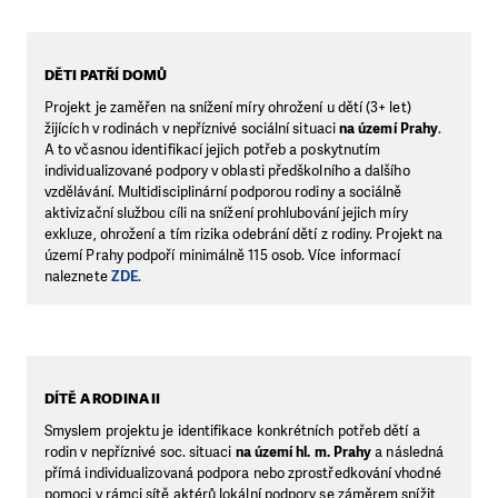
DĚTI PATŘÍ DOMŮ
Projekt je zaměřen na snížení míry ohrožení u dětí (3+ let)
žijících v rodinách v nepříznivé sociální situaci
na území Prahy
.
A to včasnou identifikací jejich potřeb a poskytnutím
individualizované podpory v oblasti předškolního a dalšího
vzdělávání. Multidisciplinární podporou rodiny a sociálně
aktivizační službou cíli na snížení prohlubování jejich míry
exkluze, ohrožení a tím rizika odebrání dětí z rodiny. Projekt na
území Prahy podpoří minimálně 115 osob. Více informací
naleznete
ZDE
.
DÍTĚ A RODINA II
Smyslem projektu je identifikace konkrétních potřeb dětí a
rodin v nepříznivé soc. situaci
na území hl. m. Prahy
a následná
přímá individualizovaná podpora nebo zprostředkování vhodné
pomoci v rámci sítě aktérů lokální podpory se záměrem snížit