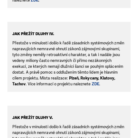
naleznete
ZDE
.
JAK PŘEŽÍT DLUHY IV.
Přestože v minulosti došlo k řadě zásadních systémových změn
napravujících nemravné ohnutí zákonů zájmovými skupinami,
tyto změny neměly retroaktivní charakter, a tak i nadále jsou
vedeny miliony často nemravných či přímo nezákonných
exekucí, ze kterých nemají dlužníci šanci se pouhým splácením
dostat. A právě pomoc s oddlužením těmto lidem je hlavním
cílem projektu. Místa realizace:
Plzeň, Rokycany, Klatovy,
Tachov
. Více informací o projektu naleznete
ZDE
.
JAK PŘEŽÍT DLUHY V.
Přestože v minulosti došlo k řadě zásadních systémových změn
napravujících nemravné ohnutí zákonů zájmovými skupinami,