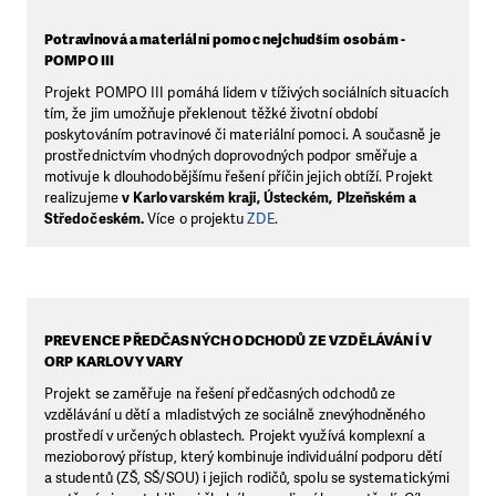
Potravinová a materiální pomoc nejchudším osobám -
POMPO III
Projekt POMPO III pomáhá lidem v tíživých sociálních situacích
tím, že jim umožňuje překlenout těžké životní období
poskytováním potravinové či materiální pomoci. A současně je
prostřednictvím vhodných doprovodných podpor směřuje a
motivuje k dlouhodobějšímu řešení příčin jejich obtíží. Projekt
realizujeme
v Karlovarském kraji, Ústeckém, Plzeňském a
Středočeském.
Více o projektu
ZDE
.
PREVENCE PŘEDČASNÝCH ODCHODŮ ZE VZDĚLÁVÁNÍ V
ORP KARLOVY VARY
Projekt se zaměřuje na řešení předčasných odchodů ze
vzdělávání u dětí a mladistvých ze sociálně znevýhodněného
prostředí v určených oblastech. Projekt využívá komplexní a
mezioborový přístup, který kombinuje individuální podporu dětí
a studentů (ZŠ, SŠ/SOU) i jejich rodičů, spolu se systematickými