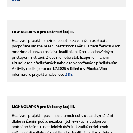
LICHVOLAPKA pro Ústecký kraj II.
Realizací projektu snížíme počet nezákonných exekucí a
podpoříme smírné řešení neetických úvěrů. U zadlužených osob
omezíme dluhovou recidivu kvalitní analýzou a odpovědným
přístupem institucí. Zlepšíme nebo stabilizujeme finanční
situaci osob předlužených nebo osob ohrožených předlužením.
Aktivity realizujeme
od 1.7.2025 v Bílině a v Mostu
. Více
informací o projektu naleznete
ZDE
.
LICHVOLAPKA pro Ústecký kraj III.
Realizací projektu posílíme spravedlnost v oblasti vymáhání
dluhů snížením počtu nezákonných exekucí a podporou
smírného řešení u neetických úvěrů. U zadlužených osob
snížíme riziko dluhové recidivy díky kvalitní analýze příčin a