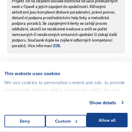
Projekt cílí na zlepšení socioekonomické situace předlužených
osob v Opavě a jejich zapojení do společnosti. Klíčovými
aktivitami jsou komplexní dluhové poradenství, právní pomoc,
distanční podpora prostřednictvím help linky a metodická
podpora poradců. Se zapojenými klienty se zahájí proces
oddlužení, ukončí se nezákonné exekuce a sníží se počet
nemravných či nezákonných smluvních ujednání či získají další
podporu. Současně dojde ke zvýšení odborných kompetencí
poradců. Více informací
ZDE
.
This website uses cookies
Protidluhová pohotovost v Ostravě
We use cookies to personalise content and ads, to provide
Projekt cílí na zlepšení socioekonomické situace předlužených
social media features and to analyse our traffic. We also
osob v Ostravě a jejich zapojení do společnosti. Klíčovými
share information about your use of our site with our social
aktivitami jsou komplexní dluhové poradenství, právní pomoc,
Show details
distanční podpora prostřednictvím help linky a metodická
media, advertising and analytics partners who may
podpora poradců. Se zapojenými klienty se zahájí proces
combine it with other information that you’ve provided to
oddlužení, ukončí se nezákonné exekuce a sníží se počet
them or that they’ve collected from your use of their
Allow all
nemravných či nezákonných smluvních ujednání či získají další
Deny
Custom
services.
podporu. Současně dojde ke zvýšení odborných kompetencí
poradců. Více
ZDE
.