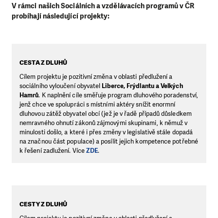
V rámci našich Sociálních a vzdělávacích programů v ČR
probíhají následující projekty:
CESTA Z DLUHŮ
Cílem projektu je pozitivní změna v oblasti předlužení a
sociálního vyloučení obyvatel
Liberce, Frýdlantu a Velkých
Hamrů
. K naplnění cíle směřuje program dluhového poradenství,
jenž chce ve spolupráci s místními aktéry snížit enormní
dluhovou zátěž obyvatel obcí (jež je v řadě případů důsledkem
nemravného ohnutí zákonů zájmovými skupinami, k němuž v
minulosti došlo, a které i přes změny v legislativě stále dopadá
na značnou část populace) a posílit jejich kompetence potřebné
k řešení zadlužení. Více
ZDE
.
CESTY Z DLUHŮ