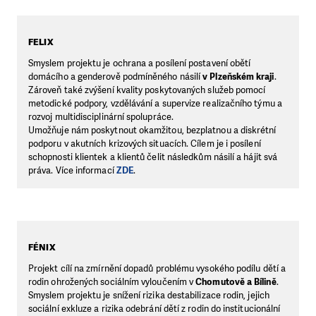
FELIX
Smyslem projektu je ochrana a posílení postavení obětí
domácího a genderově podmíněného násilí
v Plzeňském kraji
.
Zároveň také zvýšení kvality poskytovaných služeb pomocí
metodické podpory, vzdělávání a supervize realizačního týmu a
rozvoj multidisciplinární spolupráce.
Umožňuje nám poskytnout okamžitou, bezplatnou a diskrétní
podporu v akutních krizových situacích. Cílem je i posílení
schopnosti klientek a klientů čelit následkům násilí a hájit svá
práva. Více informací
ZDE
.
FÉNIX
Projekt cílí na zmírnění dopadů problému vysokého podílu dětí a
rodin ohrožených sociálním vyloučením v
Chomutově a Bílině
.
Smyslem projektu je snížení rizika destabilizace rodin, jejich
sociální exkluze a rizika odebrání dětí z rodin do institucionální