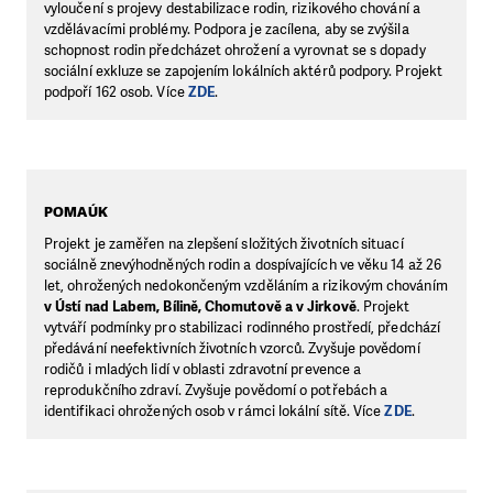
vyloučení s projevy destabilizace rodin, rizikového chování a
vzdělávacími problémy. Podpora je zacílena, aby se zvýšila
schopnost rodin předcházet ohrožení a vyrovnat se s dopady
sociální exkluze se zapojením lokálních aktérů podpory. Projekt
podpoří 162 osob. Více
ZDE
.
POMAÚK
Projekt je zaměřen na zlepšení složitých životních situací
sociálně znevýhodněných rodin a dospívajících ve věku 14 až 26
let, ohrožených nedokončeným vzděláním a rizikovým chováním
v Ústí nad Labem, Bílině, Chomutově a v Jirkově
. Projekt
vytváří podmínky pro stabilizaci rodinného prostředí, předchází
předávání neefektivních životních vzorců. Zvyšuje povědomí
rodičů i mladých lidí v oblasti zdravotní prevence a
reprodukčního zdraví. Zvyšuje povědomí o potřebách a
identifikaci ohrožených osob v rámci lokální sítě. Více
ZDE
.