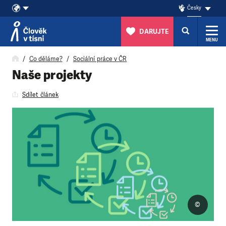
Česky
DARUJTE
MENU
Přeskočit na obsah
Co děláme?
Sociální práce v ČR
Naše projekty
Sdílet článek
©