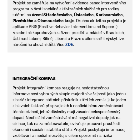
Projekt se zaměřuje na vytvoření evidence based intervenčního
programu v šesti sociálně aktivizačních službách pro rodiny
s dětmi na
území Středočeského, Ústeckého, Karlovarského,
Plzeňského a Olomouckého kraje
. Druhou aktivitou projektu je
aplikace PBIS (Positive Behavior Intervention and Support)
v sedmi nízkoprahových zařízení pro děti a mládež v Kraslicích,
Ústí nad Labem, Bílině, Liberci a Praze s cílem snížit výskyt tzv.
náročného chování dětí. Více
ZDE
.
INTEGRAČNÍ KOMPAS
Projekt Integrační kompas reaguje na nedostatečnou
informovanost vybraných skupin majoritní veřejnosti jako jednu
z bariér integrace státních příslušníku třetích zemí a jako jeden
z hlavních faktorů přispívajících k neoficiálnímu zaměstnávání
těchto cizinců, jehož důsledky mají zásadní celospolečenský
dopad. Neoficiální zaměstnávání má negativní dopady jak na
cizince, tak na zaměstnavatele, ovlivňuje pracovní prostředí,
ekonomii i sociální stabilitu státu. Projekt poskytuje informace,
vzdělávání a mediální osvětu, s cílem upozornit na rizika