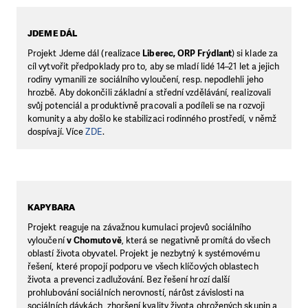
JDEME DÁL
Projekt Jdeme dál (realizace
Liberec, ORP Frýdlant
) si klade za
cíl vytvořit předpoklady pro to, aby se mladí lidé 14–21 let a jejich
rodiny vymanili ze sociálního vyloučení, resp. nepodlehli jeho
hrozbě. Aby dokončili základní a střední vzdělávání, realizovali
svůj potenciál a produktivně pracovali a podíleli se na rozvoji
komunity a aby došlo ke stabilizaci rodinného prostředí, v němž
dospívají. Více
ZDE
.
KAPYBARA
Projekt reaguje na závažnou kumulaci projevů sociálního
vyloučení
v Chomutově
, která se negativně promítá do všech
oblastí života obyvatel. Projekt je nezbytný k systémovému
řešení, které propojí podporu ve všech klíčových oblastech
života a prevenci zadlužování. Bez řešení hrozí další
prohlubování sociálních nerovností, nárůst závislosti na
sociálních dávkách, zhoršení kvality života ohrožených skupin a