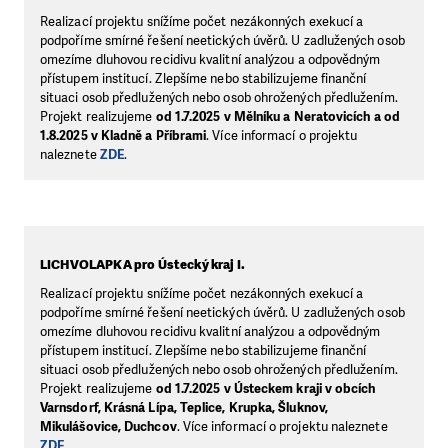
Realizací projektu snížíme počet nezákonných exekucí a
podpoříme smírné řešení neetických úvěrů. U zadlužených osob
omezíme dluhovou recidivu kvalitní analýzou a odpovědným
přístupem institucí. Zlepšíme nebo stabilizujeme finanční
situaci osob předlužených nebo osob ohrožených předlužením.
Projekt realizujeme
od 1.7.2025 v Mělníku a Neratovicích a od
1.8.2025 v Kladně a Příbrami
. Více informací o projektu
naleznete
ZDE
.
LICHVOLAPKA
pro Ústecký kraj I.
Realizací projektu snížíme počet nezákonných exekucí a
podpoříme smírné řešení neetických úvěrů. U zadlužených osob
omezíme dluhovou recidivu kvalitní analýzou a odpovědným
přístupem institucí. Zlepšíme nebo stabilizujeme finanční
situaci osob předlužených nebo osob ohrožených předlužením.
Projekt realizujeme
od 1.7.2025 v Ústeckem kraji v obcích
Varnsdorf, Krásná Lípa, Teplice, Krupka, Šluknov,
Mikulášovice, Duchcov
. Více informací o projektu naleznete
ZDE
.