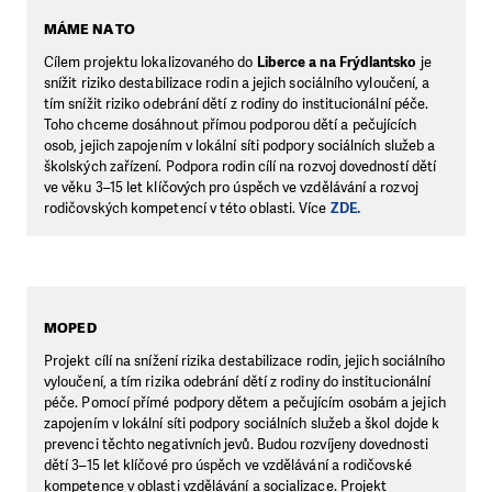
MÁME NA TO
Cílem projektu lokalizovaného do
Liberce a na Frýdlantsko
je
snížit riziko destabilizace rodin a jejich sociálního vyloučení, a
tím snížit riziko odebrání dětí z rodiny do institucionální péče.
Toho chceme dosáhnout přímou podporou dětí a pečujících
osob, jejich zapojením v lokální síti podpory sociálních služeb a
školských zařízení. Podpora rodin cílí na rozvoj dovedností dětí
ve věku 3–15 let klíčových pro úspěch ve vzdělávání a rozvoj
rodičovských kompetencí v této oblasti. Více
ZDE.
MOPED
Projekt cílí na snížení rizika destabilizace rodin, jejich sociálního
vyloučení, a tím rizika odebrání dětí z rodiny do institucionální
péče. Pomocí přímé podpory dětem a pečujícím osobám a jejich
zapojením v lokální síti podpory sociálních služeb a škol dojde k
prevenci těchto negativních jevů. Budou rozvíjeny dovednosti
dětí 3–15 let klíčové pro úspěch ve vzdělávání a rodičovské
kompetence v oblasti vzdělávání a socializace. Projekt