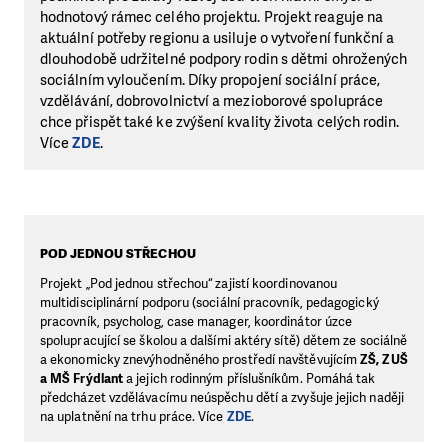
hodnotový rámec celého projektu. Projekt reaguje na
aktuální potřeby regionu a usiluje o vytvoření funkční a
dlouhodobě udržitelné podpory rodin s dětmi ohrožených
sociálním vyloučením. Díky propojení sociální práce,
vzdělávání, dobrovolnictví a mezioborové spolupráce
chce přispět také ke zvýšení kvality života celých rodin.
Více
ZDE
.
POD JEDNOU STŘECHOU
Projekt „Pod jednou střechou“ zajistí koordinovanou
multidisciplinární podporu (sociální pracovník, pedagogický
pracovník, psycholog, case manager, koordinátor úzce
spolupracující se školou a dalšími aktéry sítě) dětem ze sociálně
a ekonomicky znevýhodněného prostředí navštěvujícím
ZŠ, ZUŠ
a MŠ Frýdlant
a jejich rodinným příslušníkům. Pomáhá tak
předcházet vzdělávacímu neúspěchu dětí a zvyšuje jejich naději
na uplatnění na trhu práce. Více
ZDE
.