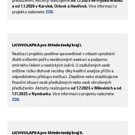
předlužením. Aktivity realizujeme
od 1.7.2025 ve Frýdku-Místku
a od 1.1.2026 v Karviné, Orlové a Havířově.
Více informací o
projektu naleznete
ZDE
.
LICHVOLAPKA pro Středočeský kraj I.
Realizací projektu posílíme spravedlnost v oblasti vymáhání
dluhů snížením počtu nezákonných exekucí a podporou
smírného řešení u neetických úvěrů. U zadlužených osob
snížíme riziko dluhové recidivy díky kvalitní analýze příčin a
odpovědnému přístupu institucí. Zlepšíme nebo stabilizujeme
finanční situaci osob předlužených nebo osob ohrožených
předlužením. Aktivity realizujeme
od 1.7.2025 v Milovicích a od
1.11.2025 v Nymburku
. Více informací o projektu naleznete
ZDE
.
LICHVOLAPKA pro Středočeský kraj II.