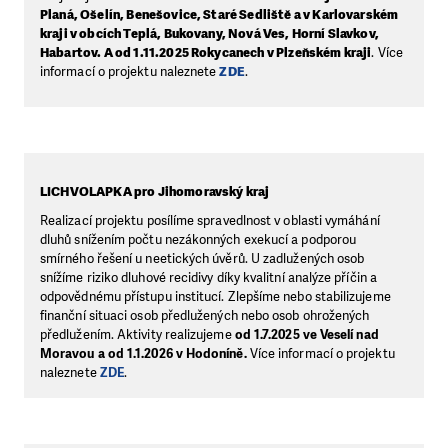
Planá, Ošelín, Benešovice, Staré Sedliště a v Karlovarském
kraji v obcích Teplá, Bukovany, Nová Ves, Horní Slavkov,
Habartov. A od 1.11.2025 Rokycanech v Plzeňském kraji
. Více
informací o projektu naleznete
ZDE
.
LICHVOLAPKA pro Jihomoravský kraj
Realizací projektu posílíme spravedlnost v oblasti vymáhání
dluhů snížením počtu nezákonných exekucí a podporou
smírného řešení u neetických úvěrů. U zadlužených osob
snížíme riziko dluhové recidivy díky kvalitní analýze příčin a
odpovědnému přístupu institucí. Zlepšíme nebo stabilizujeme
finanční situaci osob předlužených nebo osob ohrožených
předlužením. Aktivity realizujeme
od 1.7.2025 ve Veselí nad
Moravou a od 1.1.2026 v Hodoníně.
Více informací o projektu
naleznete
ZDE
.