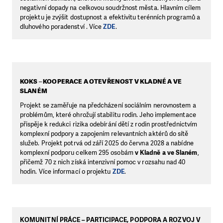
negativní dopady na celkovou soudržnost města. Hlavním cílem
projektu je zvýšit dostupnost a efektivitu terénních programů a
dluhového poradenství . Více
ZDE
.
KOKS
–
KOOPERACE A OTEVŘENOST V KLADNÉ A VE
SLANÉM
Projekt se zaměřuje na předcházení sociálním nerovnostem a
problémům, které ohrožují stabilitu rodin. Jeho implementace
přispěje k redukci rizika odebírání dětí z rodin prostřednictvím
komplexní podpory a zapojením relevantních aktérů do sítě
služeb. Projekt potrvá od září 2025 do června 2028 a nabídne
komplexní podporu celkem 295 osobám
v Kladně a ve Slaném
,
přičemž 70 z nich získá intenzivní pomoc v rozsahu nad 40
hodin. Více informací o projektu
ZDE
.
KOMUNITNÍ PRÁCE – PARTICIPACE, PODPORA A ROZVOJ V