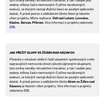
tyto změny neměly retroaktivní charakter, a tak i nadále jsou
vedeny miliony často nemravných či přímo nezákonných
exekucí, ze kterých nemají dlužníci šanci se pouhým splácením
dostat. A právě pomoc s oddlužením těmto lidem je hlavním
cílem projektu. Místa realizace:
Ústí nad Labem, Lovosice,
Kladno, Beroun, Příbram
. Více informací o projektu naleznete
ZDE
.
JAK PŘEŽÍT DLUHY VE ŽĎÁRU NAD SÁZAVOU
Přestože v minulosti došlo k řadě zásadních systémových změn
napravujících nemravné ohnutí zákonů zájmovými skupinami,
tyto změny neměly retroaktivní charakter, a tak i nadále jsou
vedeny miliony často nemravných či přímo nezákonných
exekucí, ze kterých nemají dlužníci šanci se pouhým splácením
dostat. A právě pomoc s oddlužením těmto
lidem ve Žďáru nad
Sázavou
je hlavním cílem projektu. Více informací o projektu
naleznete
ZDE
.