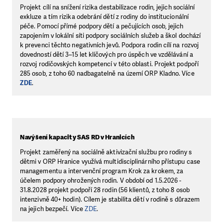
Projekt cílí na snížení rizika destabilizace rodin, jejich sociální
exkluze a tím rizika odebrání dětí z rodiny do institucionální
péče. Pomocí přímé podpory dětí a pečujících osob, jejich
zapojením v lokální síti podpory sociálních služeb a škol dochází
k prevenci těchto negativních jevů. Podpora rodin cílí na rozvoj
dovedností dětí 3–15 let klíčových pro úspěch ve vzdělávání a
rozvoj rodičovských kompetencí v této oblasti. Projekt podpoří
285 osob, z toho 60 nadbagatelně na území ORP Kladno. Více
ZDE
.
Navýšení kapacity SAS RD v Hranicích
Projekt zaměřený na sociálně aktivizační službu pro rodiny s
dětmi v ORP Hranice využívá multidisciplinárního přístupu case
managementu a intervenční program Krok za krokem, za
účelem podpory ohrožených rodin. V období od 1.5.2026 -
31.8.2028 projekt podpoří 28 rodin (56 klientů, z toho 8 osob
intenzivně 40+ hodin). Cílem je stabilita dětí v rodině s důrazem
na jejich bezpečí. Více
ZDE
.