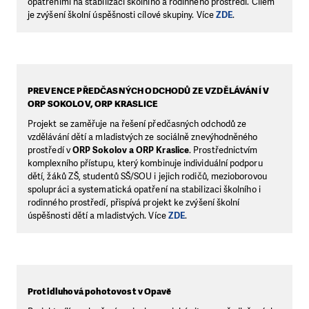
opatřeními na stabilizaci školního a rodinného prostředí. Cílem
je zvýšení školní úspěšnosti cílové skupiny. Více
ZDE
.
PREVENCE PŘEDČASNÝCH ODCHODŮ ZE VZDĚLÁVÁNÍ V
ORP SOKOLOV, ORP KRASLICE
Projekt se zaměřuje na řešení předčasných odchodů ze
vzdělávání dětí a mladistvých ze sociálně znevýhodněného
prostředí v
ORP Sokolov a ORP Kraslice
. Prostřednictvím
komplexního přístupu, který kombinuje individuální podporu
dětí, žáků ZŠ, studentů SŠ/SOU i jejich rodičů, mezioborovou
spolupráci a systematická opatření na stabilizaci školního i
rodinného prostředí, přispívá projekt ke zvýšení školní
úspěšnosti dětí a mladistvých. Více
ZDE
.
Protidluhová pohotovost v Opavě