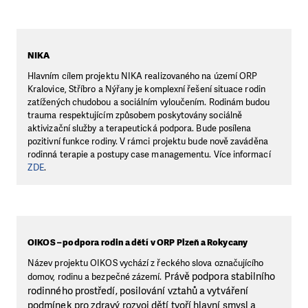
NIKA
Hlavním cílem projektu NIKA realizovaného na území ORP
Kralovice, Stříbro a Nýřany je komplexní řešení situace rodin
zatížených chudobou a sociálním vyloučením. Rodinám budou
trauma respektujícím způsobem poskytovány sociálně
aktivizační služby a terapeutická podpora. Bude posílena
pozitivní funkce rodiny. V rámci projektu bude nově zaváděna
rodinná terapie a postupy case managementu. Více informací
ZDE
.
OIKOS – podpora rodin a dětí v ORP Plzeň a Rokycany
Název projektu OIKOS vychází z řeckého slova označujícího
Právě podpora stabilního
domov, rodinu a bezpečné zázemí.
rodinného prostředí, posilování vztahů a vytváření
podmínek pro zdravý rozvoj dětí tvoří hlavní smysl a