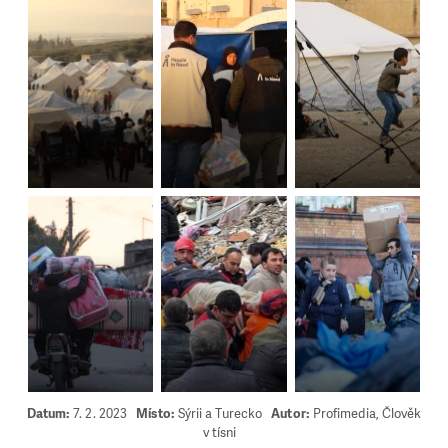
Datum:
7. 2. 2023
Místo:
Sýrii a Turecko
Autor:
Profimedia, Člověk
v tísni