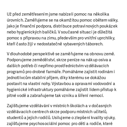
Už před zemětřesením jsme nabízeli pomoc na několika
úrovních. Zaměřujeme se na okamžitou pomoc obětem války,
jako je finanční podpora, distribuce potravinových poukázek
nebo hygienických balíčků. V současné situaci je důležitá
pomoc s přípravou na zimu, především pro vnitřní uprchlíky,
kteří často žijí v nedostatečně vybavených táborech.
V dlouhodobé perspektivě se zaměřujeme na obnovu země.
Podporujeme zemědělství, skrze peníze na nákup osiva a
dalších potřeb či nepřímo prostřednictvím vzdělávacích
programů pro drobné farmáře. Pomáháme zajistit rodinám i
jednotlivcům stabilní příjem, díky kterému se dokážou
postavit na vlastní nohy. Výstavbou a opravami vodovodní a
hygienické infrastruktury pomáháme zajistit lidem přístup k
pitné vodě a zabraňujeme tak vzniku a šíření nemocí.
Zajišťujeme vzdělávání v místních školách a v dočasných
vzdělávacích centrech skrze podporu místních učitelů,
studentů a jejich rodičů. Usilujeme o zlepšení kvality výuky,
zajišťujeme psychosociální pomoc pro děti a rodiče, které