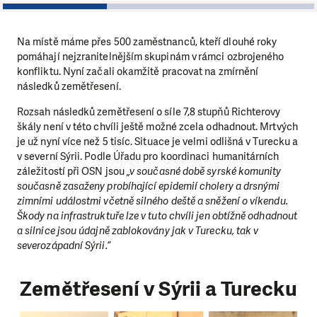
1
2
3
Na místě máme přes 500 zaměstnanců, kteří dlouhé roky
pomáhají nejzranitelnějším skupinám v rámci ozbrojeného
konfliktu. Nyní začali okamžitě pracovat na zmírnění
následků zemětřesení.
Rozsah následků zemětřesení o síle 7,8 stupňů Richterovy
škály není v této chvíli ještě možné zcela odhadnout. Mrtvých
je už nyní více než 5 tisíc. Situace je velmi odlišná v Turecku a
v severní Sýrii. Podle Úřadu pro koordinaci humanitárních
záležitostí při OSN jsou
„v současné době syrské komunity
současně zasaženy probíhající epidemií cholery a drsnými
zimními událostmi včetně silného deště a sněžení o víkendu.
Škody na infrastruktuře lze v tuto chvíli jen obtížně odhadnout
a silnice jsou údajně zablokovány jak v Turecku, tak v
severozápadní Sýrii.“
Zemětřesení v Sýrii a Turecku