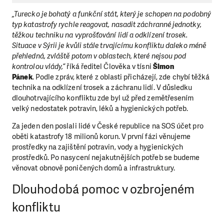
„Turecko je bohatý a funkční stát, který je schopen na podobný
typ katastrofy rychle reagovat, nasadit záchranné jednotky,
těžkou techniku na vyprošťování lidí a odklízení trosek.
Situace v Sýrii je kvůli stále trvajícímu konfliktu daleko méně
přehledná, zvláště potom v oblastech, které nejsou pod
kontrolou vlády,“
říká ředitel Člověka v tísni
Šimon
Pánek
.
Podle zpráv, které z oblasti přicházejí, zde chybí těžká
technika na odklízení trosek a záchranu lidí. V důsledku
dlouhotrvajícího konfliktu zde byl už před zemětřesením
velký nedostatek potravin, léků a hygienických potřeb.
Za jeden den poslali lidé v České republice na SOS účet pro
oběti katastrofy 18 milionů korun.
V první fázi věnujeme
prostředky na zajištění potravin, vody a hygienických
prostředků. Po nasycení nejakutnějších potřeb se budeme
věnovat obnově poničených domů a infrastruktury.
Dlouhodobá pomoc v ozbrojeném
konfliktu