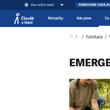
Více našich webů
POMÁHÁME UKRAJI
Aktuality
Kdo jsme
Co
Přeskočit na obsah
Publikace
EMERG