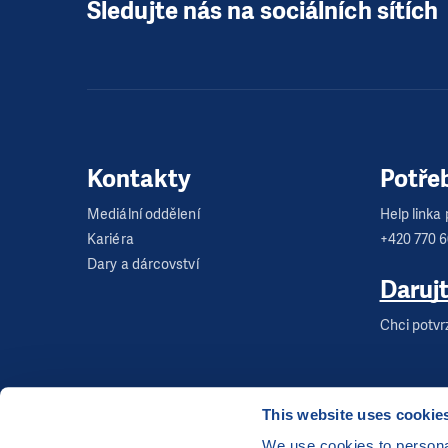
Sledujte nás na sociálních sítích
Kontakty
Potře
Mediální oddělení
Help linka p
Kariéra
+420 770 
Dary a dárcovství
Daruj
Chci potvr
This website uses cookie
We use cookies to personal