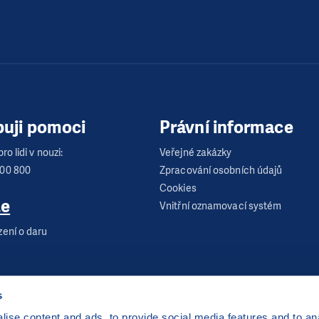
buji pomoci
Právní informace
ro lidi v nouzi:
Veřejné zakázky
600 800
Zpracování osobních údajů
Cookies
te
Vnitřní oznamovací systém
zení o daru
s
ise content and ads, to provide social media features and to anal