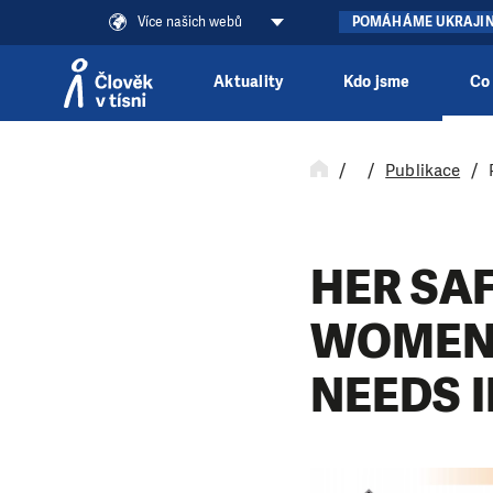
Více našich webů
POMÁHÁME UKRAJI
Aktuality
Kdo jsme
Co
Přeskočit na obsah
Publikace
HER SA
WOMENS
NEEDS I