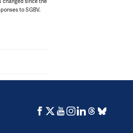
as changed since the
esponses to SGBV.