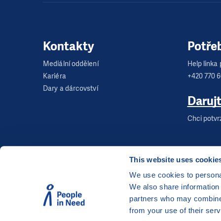
Kontakty
Potře
Mediální oddělení
Help linka p
Kariéra
+420 770 
Dary a dárcovství
Daruj
Chci potvr
This website uses cookie
We use cookies to personal
We also share information 
©
Člověk v tísni, o.p.s.
, Šafaříkova 635/24, 120 00
partners who may combine i
Webová stránka běží na bezplatně poskytnutém 
from your use of their serv