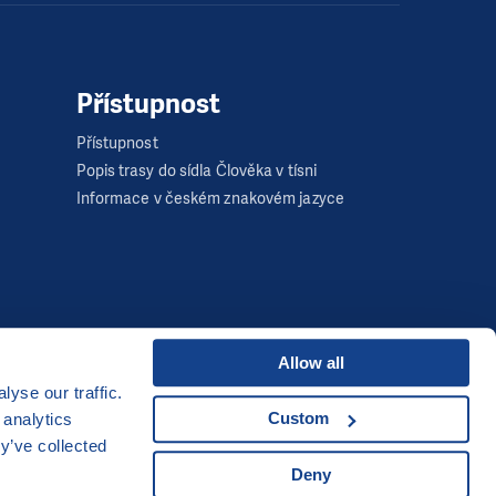
Přístupnost
Přístupnost
Popis trasy do sídla Člověka v tísni
Informace v českém znakovém jazyce
Allow all
yse our traffic.
Developed by
Custom
 analytics
y’ve collected
UI & UX
Michal Kruška
a
Michal Brtníček
Deny
Vizuální identita
MARVIL