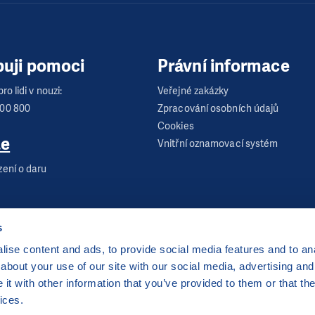
buji pomoci
Právní informace
ro lidi v nouzi:
Veřejné zakázky
600 800
Zpracování osobních údajů
Cookies
te
Vnitřní oznamovací systém
zení o daru
s
ise content and ads, to provide social media features and to anal
about your use of our site with our social media, advertising and
 Praha 2
t with other information that you’ve provided to them or that the
server hostingu od
CZECHIA.COM
. Děkujeme.
ices.